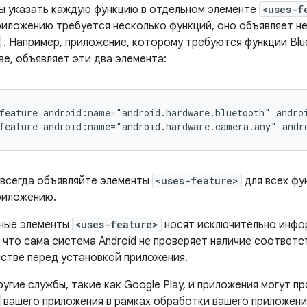
ы указать каждую функцию в отдельном элементе
<uses-f
риложению требуется несколько функций, оно объявляет н
. Например, приложение, которому требуются функции Blu
е, объявляет эти два элемента:
feature
android:name="android.hardware.bluetooth"
andro
feature
android:name="android.hardware.camera.any"
andr
 всегда объявляйте элементы
<uses-feature>
для всех фу
риложению.
ные элементы
<uses-feature>
носят исключительно инфо
, что сама система Android не проверяет наличие соотве
йстве перед установкой приложения.
угие службы, такие как Google Play, и приложения могут 
вашего приложения в рамках обработки вашего приложения