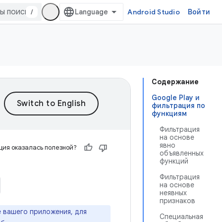
/
Android Studio
Войти
Содержание
Google Play и
фильтрация по
функциям
Фильтрация
на основе
явно
ия оказалась полезной?
объявленных
функций
Фильтрация
на основе
неявных
признаков
 вашего приложения, для
Специальная