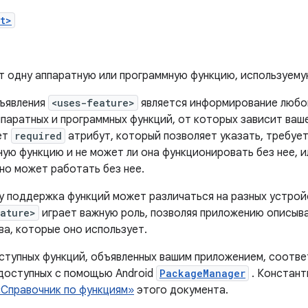
t>
т одну аппаратную или программную функцию, используему
ъявления
<uses-feature>
является информирование любог
ппаратных и программных функций, от которых зависит ваш
ет
required
атрибут, который позволяет указать, требуе
ую функцию и не может ли она функционировать без нее, 
но может работать без нее.
у поддержка функций может различаться на разных устройс
eature>
играет важную роль, позволяя приложению описыв
ва, которые оно использует.
ступных функций, объявленных вашим приложением, соотве
 доступных с помощью Android
PackageManager
. Констант
«Справочник по функциям»
этого документа.