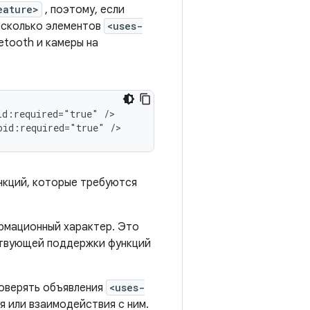
eature>
, поэтому, если
есколько элементов
<uses-
etooth и камеры на
id:required="true"
/>

oid:required="true"
/>
нкций, которые требуются
рмационный характер. Это
тствующей поддержки функций
проверять объявления
<uses-
 или взаимодействия с ним.