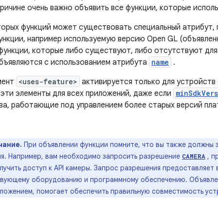
ричине очень важно объявить все функции, которые испол
торых функций может существовать специальный атрибут,
ункции, например используемую версию Open GL (объявле
 функции, которые либо существуют, либо отсутствуют для
объявляются с использованием атрибута
name
.
мент
<uses-feature>
активируется только для устройств с
 эти элементы для всех приложений, даже если
minSdkVers
ва, работающие под управлением более старых версий пл
чание.
При объявлении функции помните, что вы также должны
я. Например, вам необходимо запросить разрешение
, п
CAMERA
лучить доступ к API камеры. Запрос разрешения предоставляет
вующему оборудованию и программному обеспечению. Объявлен
ложением, помогает обеспечить правильную совместимость уст