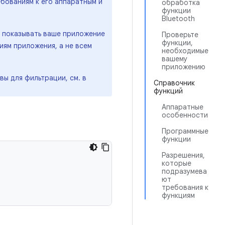
бованиям к его аппаратным и
обработка
функции
Bluetooth
y показывать ваше приложение
Проверьте
функции,
иям приложения, а не всем
необходимые
вашему
приложению
вы для фильтрации, см. в
Справочник
функций
Аппаратные
особенности
Программные
функции
Разрешения,
которые
подразумева
ют
требования к
функциям