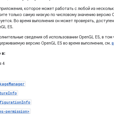
приложения, которое может работать с любой из нескольк
ите только самую низкую по числовому значению версию 
уется. Во время выполнения он может проверять, доступен
nGL ES.
лнительные сведения об использовании OpenGL ES, в том ч
ерживаемую версию OpenGL ES во время выполнения, см.
в
 в:
я 4
kageManager
tureInfo
figurationInfo
es-permission>