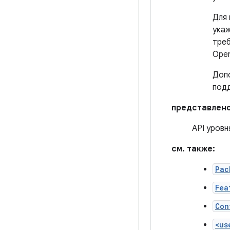
Для 
укаж
треб
Ope
Допо
подд
представлено
API уровн
см. также:
Pac
Fea
Con
<us