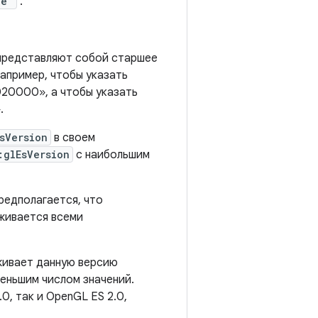
ue"
.
 представляют собой старшее
Например, чтобы указать
020000», а чтобы указать
.
sVersion
в своем
:glEsVersion
с наибольшим
предполагается, что
живается всеми
живает данную версию
еньшим числом значений.
0, так и OpenGL ES 2.0,