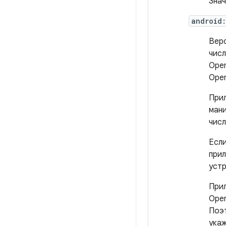
Знач
android:
Верс
числ
Open
Open
Прил
мани
числ
Если
прил
устр
При
Open
Поэт
укаж