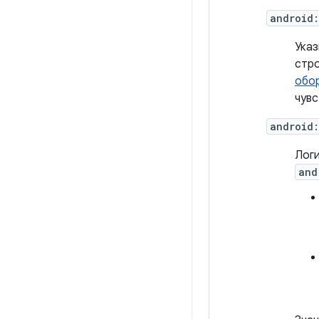
android
Указ
стро
обо
чувс
android:
Логи
and