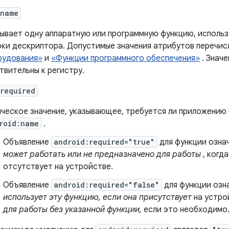
:name
ывает одну аппаратную или программную функцию, использ
ки дескриптора. Допустимые значения атрибутов перечис
рудования»
и
«Функции программного обеспечения»
. Значе
твительны к регистру.
required
ческое значение, указывающее, требуется ли приложению ф
roid:name
.
Объявление
android:required="true"
для функции озна
может работать или не предназначено для работы
, когд
отсутствует на устройстве.
Объявление
android:required="false"
для функции озн
использует эту функцию, если она присутствует
на устро
для работы без указанной функции,
если это необходимо