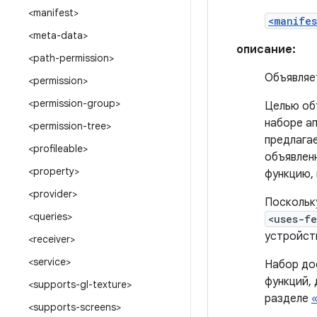
<manifest>
<manifes
<meta-data>
описание:
<path-permission>
Объявляе
<permission>
<permission-group>
Целью об
наборе а
<permission-tree>
предлага
<profileable>
объявленн
<property>
функцию, 
<provider>
Поскольк
<queries>
<uses-f
устройст
<receiver>
<service>
Набор до
функций,
<supports-gl-texture>
разделе
<supports-screens>