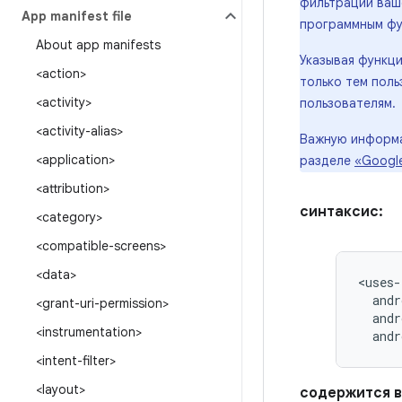
фильтрации ваш
App manifest file
программным фу
About app manifests
Указывая функц
<action>
только тем поль
<activity>
пользователям.
<activity-alias>
Важную информац
<application>
разделе
«Google
<attribution>
синтаксис:
<category>
<compatible-screens>
<data>
andr
<grant-uri-permission>
andr
<instrumentation>
andr
<intent-filter>
<layout>
содержится в