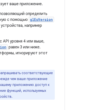
ьзует ваше приложение.
 позволяющий определить
нную с помощью
glEsVersion
 устройства, например
 API уровня 4 или выше,
ion
равен 3 или ниже.
атформы, игнорируют этот
 запрашивать соответствующие
режде чем ваше приложение
 вашему приложению доступ к
ие функций, используемых
ройств.