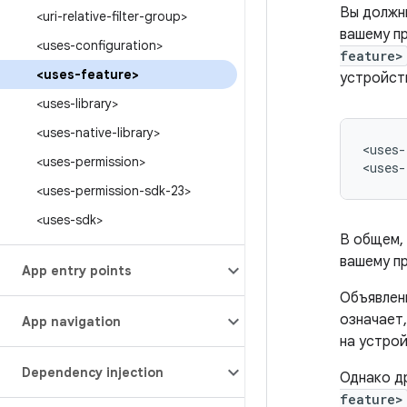
Вы должн
<uri-relative-filter-group>
вашему п
<uses-configuration>
feature>
<uses-feature>
устройств
<uses-library>
<uses-native-library>
<uses-
<uses-permission>
<uses-
<uses-permission-sdk-23>
<uses-sdk>
В общем,
вашему п
App entry points
Объявлен
означает
App navigation
на устро
Dependency injection
Однако др
feature>