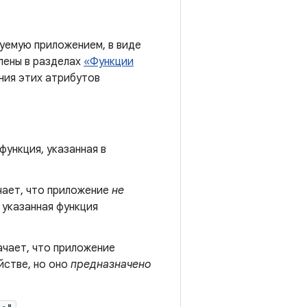
уемую приложением, в виде
лены в разделах
«Функции
ния этих атрибутов
ункция, указанная в
чает, что приложение
не
а указанная функция
ачает, что приложение
йстве, но оно
предназначено
.