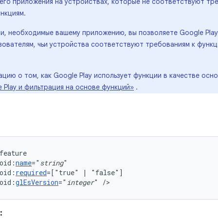
его приложения на устройствах, которые не соответствуют тре
нкциям.
ии, необходимые вашему приложению, вы позволяете Google Pla
зователям, чьи устройства соответствуют требованиям к функц
ию о том, как Google Play использует функции в качестве осно
 Play и фильтрация на основе функций»
.
oid:
name
="
string
oid:
required
=["true"
|
oid:
glEsVersion
="
integer
"
/>
: