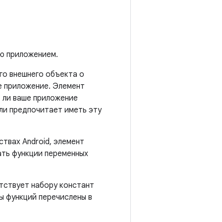
ю приложением.
о внешнего объекта о
е приложение. Элемент
т ли ваше приложение
или предпочитает иметь эту
твах Android, элемент
ать функции переменных
тствует набору констант
ы функций перечислены в