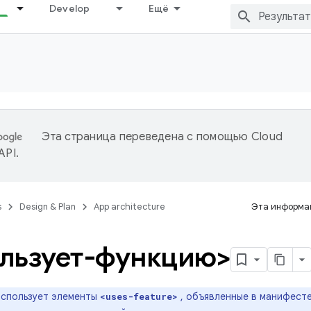
Develop
Ещё
Эта страница переведена с помощью
Cloud
 API
.
s
Design & Plan
App architecture
Эта информац
льзует-функцию>
 использует элементы
, объявленные в манифесте
<uses-feature>