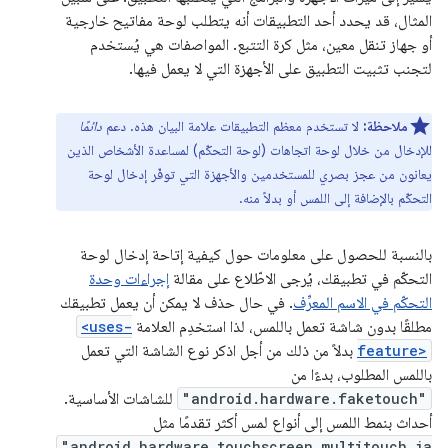
المثال، قد يحدد أحد التطبيقات أنه يتطلب لوحة مفاتيح خارجية
أو جهاز تنقل معين، مثل كرة التتبع. المواصفات هي يُستخدم
لتجنب تثبيت التطبيق على الأجهزة التي لا يعمل فيها.
ملاحظة:
لا تستخدم معظم التطبيقات علامة البيان هذه. دعم
دائمًا
للإدخال من خلال لوحة اتجاهات (لوحة التحكّم) لمساعدة الأشخاص الذين
يعانون من عجز بصري للمستخدمين والأجهزة التي توفّر إدخال لوحة
التحكّم بالإضافة إلى اللمس أو بدلاً منه.
بالنسبة للحصول على معلومات حول كيفية إتاحة إدخال لوحة
التحكّم في تطبيقك، يُرجى الاطّلاع على مقالة
إجراءات وحدة
التحكّم في الاسم المعرِّف
. في حال حذف لا يمكن أن يعمل تطبيقك
مطلقًا بدون شاشة تعمل باللمس، لذا استخدِم العلامة
<uses-
feature>
بدلاً من ذلك من أجل اذكر نوع الشاشة التي تعمل
باللمس المطلوب، بدءًا من
"android.hardware.faketouch"
للشاشات الأساسية.
أحداث بنمط اللمس إلى أنواع لمس أكثر تقدمًا مثل
"android.hardware.touchscreen.multitouch.ja