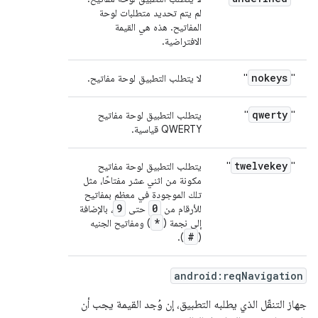
لم يتم تحديد متطلبات لوحة
المفاتيح. هذه هي القيمة
الافتراضية.
nokeys
"
"
لا يتطلب التطبيق لوحة مفاتيح.
qwerty
"
"
يتطلب التطبيق لوحة مفاتيح
QWERTY قياسية.
twelvekey
"
"
يتطلب التطبيق لوحة مفاتيح
مكونة من اثني عشر مفتاحًا، مثل
تلك الموجودة في معظم بمفاتيح
9
0
للأرقام من
حتى
، بالإضافة
*
إلى نجمة (
) ومفاتيح الجنيه
#
).
(
android:reqNavigation
جهاز التنقّل الذي يطلبه التطبيق، إن وُجد القيمة يجب أن