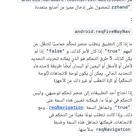
zzhand"
للحصول على إدخال مميز من أصابع متعددة
:
android:reqFiveWayNav
ما إذا كان التطبيق يتطلب عنصر تحكُّم خماسيًا للتنقّل. من
المهم
"true"
إذا كان الأمر كذلك، و
"false"
إذا لم
يكن كذلك. 5 طرق التحكم هو الذي يمكنه تحريك التحديد
لأعلى أو لأسفل أو اليمين أو اليسار، أيضًا طريقة لاستدعاء
التحديد الحالي. يمكن أن يكون لوحة الاتجاهات (لوحة
التحكّم) أو كرة التعقّب أو غير ذلك من الأجهزة
إذا احتاج أحد التطبيقات إلى عنصر تحكم توجيهي، وليس
التحكم في نوعًا ما، فيمكنه تعيين هذه السمة على
"true"
وتجاهل السمة
reqNavigation
. ومع
ذلك، وإذا كانت تتطلب نوعًا معينًا من التحكم في
الاتجاهات، فيمكنها تجاهل هذه السمة وضبط
reqNavigation
بدلاً منها.