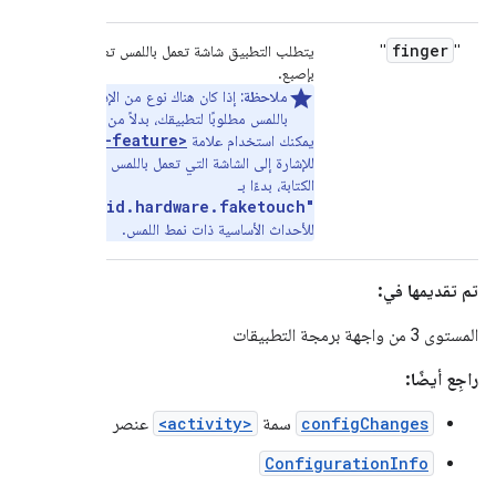
finger
"
"
يتطلب التطبيق شاشة تعمل باللمس تعمل
بإصبع.
ملاحظة:
إذا كان هناك نوع من الإدخال
باللمس مطلوبًا لتطبيقك، بدلاً من ذلك،
<uses-feature>
يمكنك استخدام علامة
للإشارة إلى الشاشة التي تعمل باللمس المطلوبة
الكتابة، بدءًا بـ
"android.hardware.faketouch"
للأحداث الأساسية ذات نمط اللمس.
تم تقديمها في:
المستوى 3 من واجهة برمجة التطبيقات
راجِع أيضًا:
configChanges
سمة
<activity>
عنصر
ConfigurationInfo