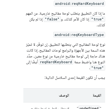
android:reqHardKeyboard
ما إذا كان التطبيق يتطلب لوحة مفاتيح خارجية. من المهم
"true"
إذا كان الأمر كذلك، و
"false"
إذا لم يكن
كذلك.
android:reqKeyboardType
نوع لوحة المفاتيح التي يتطلبها التطبيق، إن توفّر. لا تميّز
هذه السمة بين الأجهزة والبرامج لوحات المفاتيح. إذا كانت
هناك حاجة إلى لوحة مفاتيح خارجية من نوع معين، حدِّد
النوع هنا واضبط سمة
reqHardKeyboard
أيضًا إلى
.
"true"
يجب أن تكون القيمة إحدى السلاسل التالية:
القيمة
الوصف
undefined
"
"
لا يتطلب التطبيق لوحة مفاتيح.