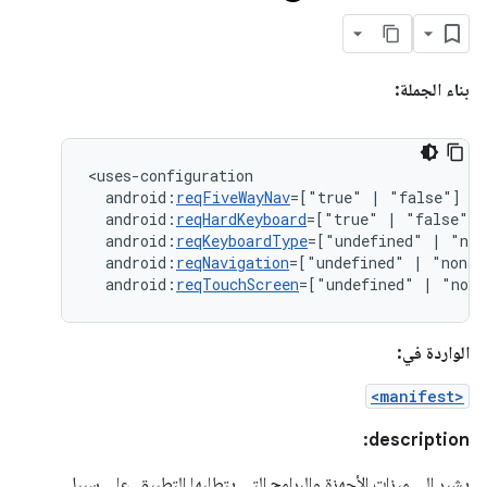
بناء الجملة:
android:
reqFiveWayNav
=["true"
|
android:
reqHardKeyboard
=["true"
|
android:
reqKeyboardType
=["undefined"
|
"nok
android:
reqNavigation
=["undefined"
|
"nonav
android:
reqTouchScreen
=["undefined"
|
"noto
الواردة في:
<manifest>
description:
يشير إلى ميزات الأجهزة والبرامج التي يتطلبها التطبيق. على سبيل