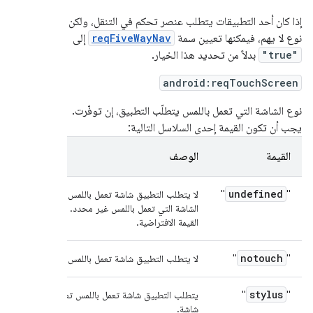
إذا كان أحد التطبيقات يتطلب عنصر تحكم في التنقل، ولكن
نوع لا يهم، فيمكنها تعيين سمة
reqFiveWayNav
إلى
"true"
بدلاً من تحديد هذا الخيار.
android:reqTouchScreen
نوع الشاشة التي تعمل باللمس يتطلّب التطبيق، إن توفّرت.
يجب أن تكون القيمة إحدى السلاسل التالية:
القيمة
الوصف
undefined
"
"
لا يتطلب التطبيق شاشة تعمل باللمس. متطلب
الشاشة التي تعمل باللمس غير محدد. هذه هي
القيمة الافتراضية.
notouch
"
"
لا يتطلب التطبيق شاشة تعمل باللمس.
stylus
"
"
يتطلب التطبيق شاشة تعمل باللمس تعمل بقلم
شاشة.