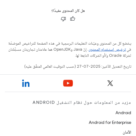
هل كان المحتوى مفيدًا؟
يخضع كل من المحتوى وعيّنات التعليمات البرمجية في هذه الصفحة للتراخيص الموضحّة
في
ترخيص استخدام المحتوى
. إنّ Java وOpenJDK هما علامتان تجاريتان مسجَّلتان
لشركة Oracle و/أو الشركات التابعة لها.
تاريخ التعديل الأخير: 2025-07-27 (حسب التوقيت العالمي المتفَّق عليه)
مزيد من المعلومات حول نظام التشغيل ANDROID
Android
Android for Enterprise
الأمان