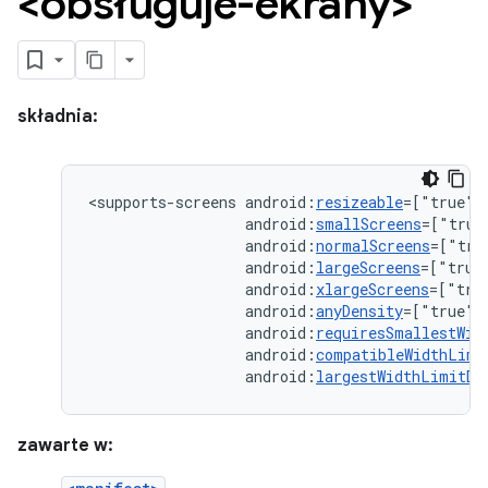
<obsługuje-ekrany>
składnia:
<supports-screens
android:
resizeable
=["true"|
android:
smallScreens
=["true
android:
normalScreens
=["tru
android:
largeScreens
=["true
android:
xlargeScreens
=["tru
android:
anyDensity
=["true"
android:
requiresSmallestWid
android:
compatibleWidthLimi
android:
largestWidthLimitDp
zawarte w: