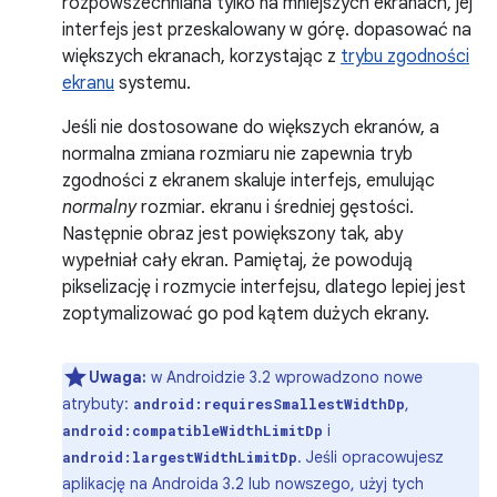
rozpowszechniana tylko na mniejszych ekranach, jej
interfejs jest przeskalowany w górę. dopasować na
większych ekranach, korzystając z
trybu zgodności
ekranu
systemu.
Jeśli nie dostosowane do większych ekranów, a
normalna zmiana rozmiaru nie zapewnia tryb
zgodności z ekranem skaluje interfejs, emulując
normalny
rozmiar. ekranu i średniej gęstości.
Następnie obraz jest powiększony tak, aby
wypełniał cały ekran. Pamiętaj, że powodują
pikselizację i rozmycie interfejsu, dlatego lepiej jest
zoptymalizować go pod kątem dużych ekrany.
Uwaga:
w Androidzie 3.2 wprowadzono nowe
atrybuty:
,
android:requiresSmallestWidthDp
i
android:compatibleWidthLimitDp
. Jeśli opracowujesz
android:largestWidthLimitDp
aplikację na Androida 3.2 lub nowszego, użyj tych