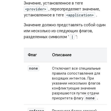
Значение, установленное в теге
<provider>
, переопределяет значение,
установленное в теге
<application>
.
Значение должно представлять собой один
или несколько из следующих флагов,
разделенных символом '
|
':
Флаг
Описание
none
Отключает все специальные
правила сопоставления для
входящих интентов. При
указании нескольких флагов
конфликтующие значения
разрешаются путем отдачи
none
приоритета флагу
.
enforce