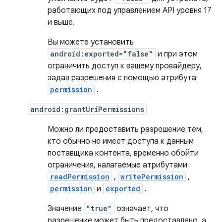
работающих под управлением API уровня 17
и выше.
Вы можете установить
android:exported="false"
и при этом
ограничить доступ к вашему провайдеру,
задав разрешения с помощью атрибута
permission
.
android:grantUriPermissions
Можно ли предоставить разрешение тем,
кто обычно не имеет доступа к данным
поставщика контента, временно обойти
ограничения, налагаемые атрибутами
readPermission
,
writePermission
,
permission
и
exported
.
Значение
"true"
означает, что
разрешение может быть предоставлено, а