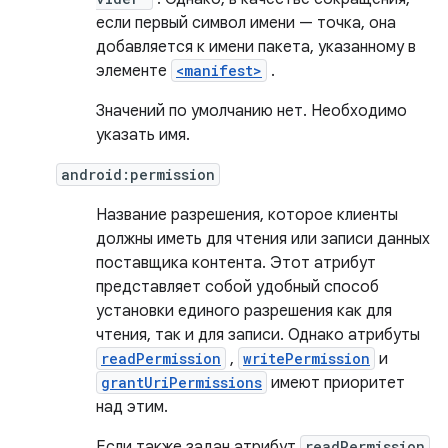
если первый символ имени — точка, она
добавляется к имени пакета, указанному в
элементе
<manifest>
.
Значений по умолчанию нет. Необходимо
указать имя.
android:permission
Название разрешения, которое клиенты
должны иметь для чтения или записи данных
поставщика контента. Этот атрибут
представляет собой удобный способ
установки единого разрешения как для
чтения, так и для записи. Однако атрибуты
readPermission
,
writePermission
и
grantUriPermissions
имеют приоритет
над этим.
Если также задан атрибут
readPermission