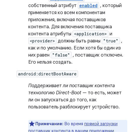
собственный атрибут
enabled
, который
применяется ко всем компонентам
приложения, включая поставщиков
контента. Для включения поставщика
контента атрибуты
<application>
и
<provider>
должны быть равны
"true"
,
как и по умолчанию. Если хотя бы один из
них равен
"false"
, поставщик отключен.
Его нельзя создать.
android:directBootAware
Поддерживает ли поставщик контента
технологию Direct-Boot
— то есть, может
ли он запускаться до того, как
пользователь разблокирует устройство.
Примечание:
Во время
прямой загрузки
поставщик контента в вашем приложении