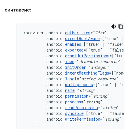
синтаксис:
<provider
android:
authorities
="
list
android:
directBootAware
=["true"
|
android:
enabled
=["true"
|
android:
exported
=["true"
|
android:
grantUriPermissions
=["true"
android:
icon
="
drawable
resource
android:
initOrder
="
integer
android:
intentMatchingFlags
=["none"
android:
label
="
string
resource
android:
multiprocess
=["true"
|
android:
name
="
string
android:
permission
="
string
android:
process
="
string
android:
readPermission
="
string
android:
syncable
=["true"
|
android:
writePermission
="
string
"
...
