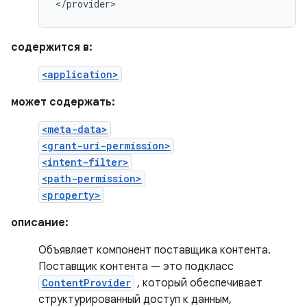
</provider>
содержится в:
<application>
может содержать:
<meta-data>
<grant-uri-permission>
<intent-filter>
<path-permission>
<property>
описание:
Объявляет компонент поставщика контента.
Поставщик контента — это подкласс
ContentProvider
, который обеспечивает
структурированный доступ к данным,