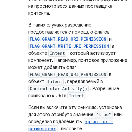
на просмотр всех данных поставщика
контента.
В таких случаях разрешение
предоставляется с помощью флагов
FLAG_GRANT_READ_URI_PERMISSION
и
FLAG_GRANT_WRITE_URI_PERMISSION
в
объекте
Intent
, который активирует
компонент. Например, почтовое приложение
может добавить флаг
FLAG_GRANT_READ_URI_PERMISSION
в
объект
Intent
, передаваемый в
Context.startActivity()
. Разрешение
привязано к URI в
Intent
.
Если вы включите эту функцию, установив
для этого атрибута значение
"true"
или
определив подэлементы
<grant-uri-
permission>
, вызовите