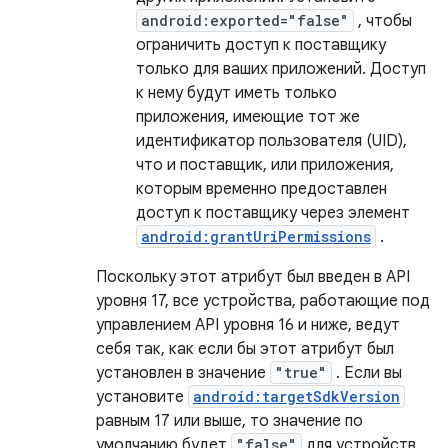
android:exported="false"
, чтобы
ограничить доступ к поставщику
только для ваших приложений. Доступ
к нему будут иметь только
приложения, имеющие тот же
идентификатор пользователя (UID),
что и поставщик, или приложения,
которым временно предоставлен
доступ к поставщику через элемент
android:grantUriPermissions
.
Поскольку этот атрибут был введен в API
уровня 17, все устройства, работающие под
управлением API уровня 16 и ниже, ведут
себя так, как если бы этот атрибут был
установлен в значение
"true"
. Если вы
установите
android:targetSdkVersion
равным 17 или выше, то значение по
умолчанию будет
"false"
для устройств,