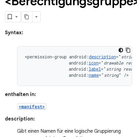
<Berechtigungsgruppe
Syntax:
<permission-group
android:
description
="
string
android:
icon
="
drawable
reso
android:
label
="
string
resou
android:
name
="
string
"
/>
enthalten in:
<manifest>
description:
Gibt einen Namen für eine logische Gruppierung