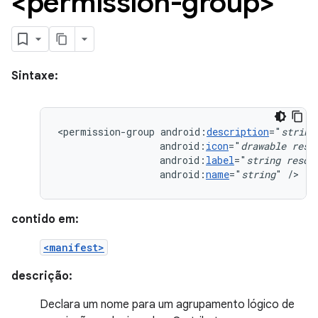
<permission-group>
Sintaxe:
<permission-group
android:
description
="
string
android:
icon
="
drawable
reso
android:
label
="
string
resou
android:
name
="
string
"
/>
contido em:
<manifest>
descrição:
Declara um nome para um agrupamento lógico de