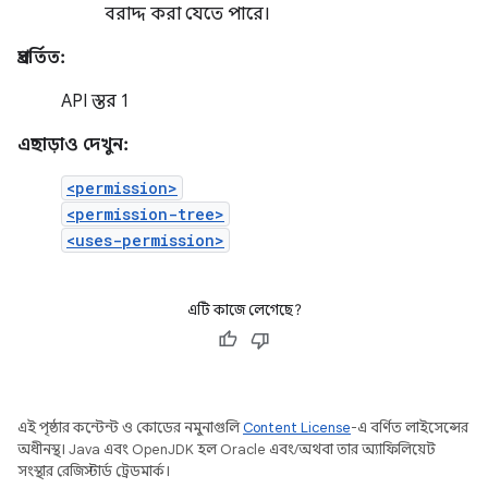
বরাদ্দ করা যেতে পারে।
প্রবর্তিত:
API স্তর 1
এছাড়াও দেখুন:
<permission>
<permission-tree>
<uses-permission>
এটি কাজে লেগেছে?
এই পৃষ্ঠার কন্টেন্ট ও কোডের নমুনাগুলি
Content License
-এ বর্ণিত লাইসেন্সের
অধীনস্থ। Java এবং OpenJDK হল Oracle এবং/অথবা তার অ্যাফিলিয়েট
সংস্থার রেজিস্টার্ড ট্রেডমার্ক।