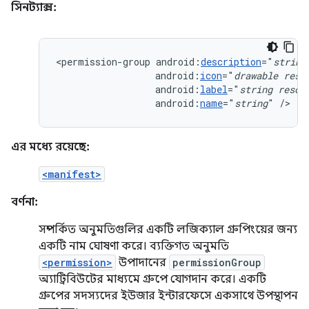
সিনট্যাক্স:
<permission-group
android:
description
="
string
android:
icon
="
drawable
reso
android:
label
="
string
resou
android:
name
="
string
"
/>
এর মধ্যে রয়েছে:
<manifest>
বর্ণনা:
সম্পর্কিত অনুমতিগুলির একটি লজিক্যাল গ্রুপিংয়ের জন্য
একটি নাম ঘোষণা করে। ব্যক্তিগত অনুমতি
<permission>
উপাদানের
permissionGroup
অ্যাট্রিবিউটের মাধ্যমে গ্রুপে যোগদান করে। একটি
গ্রুপের সদস্যদের ইউজার ইন্টারফেসে একসাথে উপস্থাপন