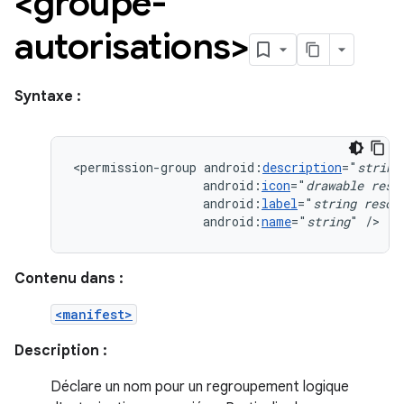
<groupe-
autorisations>
Syntaxe :
<permission-group
android:
description
="
string
android:
icon
="
drawable
reso
android:
label
="
string
resou
android:
name
="
string
"
/>
Contenu dans :
<manifest>
Description :
Déclare un nom pour un regroupement logique