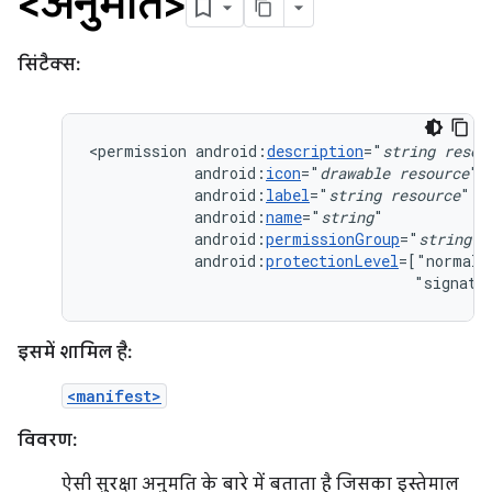
<अनुमति>
सिंटैक्स:
<permission
android:
description
="
string
resou
android:
icon
="
drawable
resource
android:
label
="
string
resource
android:
name
="
string
android:
permissionGroup
="
string
android:
protectionLevel
=["normal"
"signatu
इसमें शामिल है:
<manifest>
विवरण:
ऐसी सुरक्षा अनुमति के बारे में बताता है जिसका इस्तेमाल