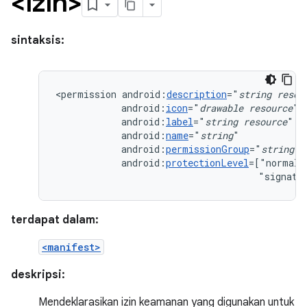
<izin>
sintaksis:
<permission
android:
description
="
string
resou
android:
icon
="
drawable
resource
android:
label
="
string
resource
android:
name
="
string
android:
permissionGroup
="
string
android:
protectionLevel
=["normal"
"signatu
terdapat dalam:
<manifest>
deskripsi:
Mendeklarasikan izin keamanan yang digunakan untuk