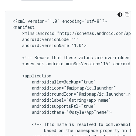
<?xml
version="1.0"
encoding="utf-8"?>

android:versionName="1.0">

<!--
Beware
that
these
values
are
overridden
b
<uses-sdk
android:minSdkVersion="15"
android:t
android:theme="@style/AppTheme">

<!--
This
name
is
resolved
to
based
on
the
namespace
property
in
th