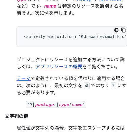
など）です。
name
は特定のリソースを識別する名
前です。次に例を示します。
<activity
android:icon="@drawable/smallPic"
.
プロジェクトにリソースを追加する方法について詳
しくは、
アプリリソースの概要
をご覧ください。
テーマ
で定義されている値を代わりに適用する場合
は、次のように、最初の文字を
@
ではなく
?
にす
る必要があります。
"?[
package
:]
type
/
name
"
文字列の値
属性値が文字列の場合、文字をエスケープするには