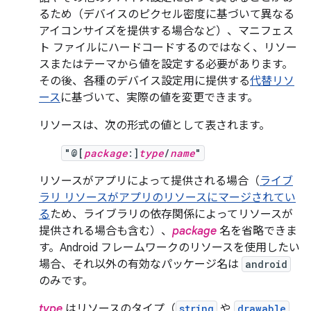
るため（デバイスのピクセル密度に基づいて異なる
アイコンサイズを提供する場合など）、マニフェス
ト ファイルにハードコードするのではなく、リソー
スまたはテーマから値を設定する必要があります。
その後、各種のデバイス設定用に提供する
代替リソ
ース
に基づいて、実際の値を変更できます。
リソースは、次の形式の値として表されます。
"@[
package
:]
type
/
name
"
リソースがアプリによって提供される場合（
ライブ
ラリ リソースがアプリのリソースにマージされてい
る
ため、ライブラリの依存関係によってリソースが
提供される場合も含む）、
package
名を省略できま
す。Android フレームワークのリソースを使用したい
場合、それ以外の有効なパッケージ名は
android
のみです。
type
はリソースのタイプ（
string
や
drawable