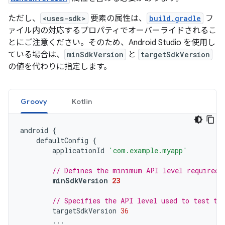
ただし、
<uses-sdk>
要素の属性は、
build.gradle
フ
ァイル内の対応するプロパティでオーバーライドされるこ
とにご注意ください。そのため、Android Studio を使用し
ている場合は、
minSdkVersion
と
targetSdkVersion
の値を代わりに指定します。
Groovy
Kotlin
android
{
defaultConfig
{
applicationId
'com.example.myapp'
// Defines the minimum API level required 
minSdkVersion
23
// Specifies the API level used to test th
targetSdkVersion
36
...