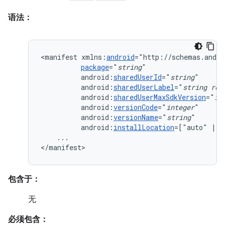
语法：
<manifest
xmlns:
android
package
="
string
android:
sharedUserId
="
string
android:
sharedUserLabel
="
string
res
android:
sharedUserMaxSdkVersion
="
in
android:
versionCode
="
integer
android:
versionName
="
string
android:
installLocation
=["auto"
|
"
...

</manifest>
包含于：
无
必须包含：