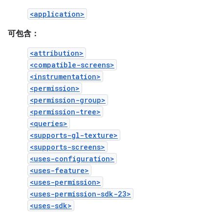
<application>
可包含：
<attribution>
<compatible-screens>
<instrumentation>
<permission>
<permission-group>
<permission-tree>
<queries>
<supports-gl-texture>
<supports-screens>
<uses-configuration>
<uses-feature>
<uses-permission>
<uses-permission-sdk-23>
<uses-sdk>