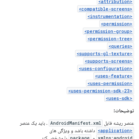
<attribution>
<compatible-screens>
<instrumentation>
<permission>
<permission-group>
<permission-tree>
<queries>
<supports-gl-texture>
<supports-screens>
<uses-configuration>
<uses-feature>
<uses-permission>
<uses-permission-sdk-23>
<uses-sdk>
توضیحات:
عنصر ریشه فایل
AndroidManifest.xml
. باید یک عنصر
<application>
داشته باشد و ویژگی های
xmlns:android
و
package
را مشخص کند.