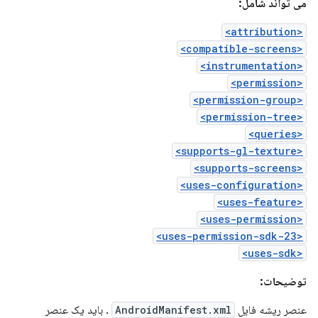
می تواند شامل:
<attribution>
<compatible-screens>
<instrumentation>
<permission>
<permission-group>
<permission-tree>
<queries>
<supports-gl-texture>
<supports-screens>
<uses-configuration>
<uses-feature>
<uses-permission>
<uses-permission-sdk-23>
<uses-sdk>
توضیحات:
عنصر ریشه فایل
AndroidManifest.xml
. باید یک عنصر