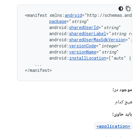
<manifest
xmlns:
android
package
="
string
android:
sharedUserId
="
string
android:
sharedUserLabel
="
string
res
android:
sharedUserMaxSdkVersion
="
in
android:
versionCode
="
integer
android:
versionName
="
string
android:
installLocation
=["auto"
|
"
...

</manifest>
موجود در:
هیچ کدام
باید حاوی:
<application>