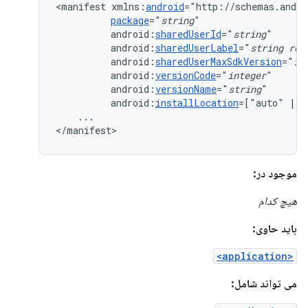
<manifest
xmlns:
android
package
="
string
android:
sharedUserId
="
string
android:
sharedUserLabel
="
string
res
android:
sharedUserMaxSdkVersion
="
in
android:
versionCode
="
integer
android:
versionName
="
string
android:
installLocation
=["auto"
|
"
...

</manifest>
موجود در:
هیچ کدام
باید حاوی:
<application>
می تواند شامل: