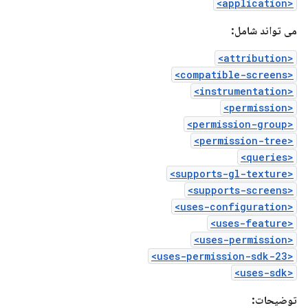
<application>
می تواند شامل:
<attribution>
<compatible-screens>
<instrumentation>
<permission>
<permission-group>
<permission-tree>
<queries>
<supports-gl-texture>
<supports-screens>
<uses-configuration>
<uses-feature>
<uses-permission>
<uses-permission-sdk-23>
<uses-sdk>
توضیحات: