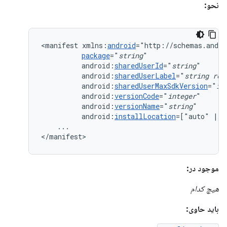
نحو:
<manifest
xmlns:
android
package
="
string
android:
sharedUserId
="
string
android:
sharedUserLabel
="
string
res
android:
sharedUserMaxSdkVersion
="
in
android:
versionCode
="
integer
android:
versionName
="
string
android:
installLocation
=["auto"
|
"
...

</manifest>
موجود در:
هیچ کدام
باید حاوی: