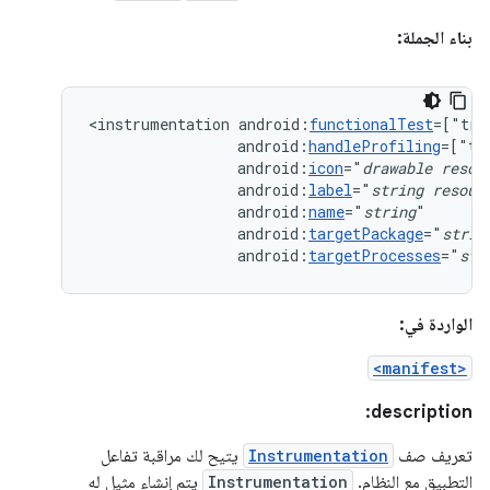
بناء الجملة:
<instrumentation
android:
functionalTest
=["tru
android:
handleProfiling
=["tr
android:
icon
="
drawable
resou
android:
label
="
string
resour
android:
name
="
string
android:
targetPackage
="
strin
android:
targetProcesses
="
str
الواردة في:
<manifest>
description:
تعريف صف
Instrumentation
يتيح لك مراقبة تفاعل
التطبيق مع النظام.
Instrumentation
يتم إنشاء مثيل له