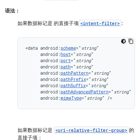
语法：
如果数据标记是 的直接子项
<intent-filter>
:
<data
android:
scheme
="
string
android:
host
="
string
android:
port
="
string
android:
path
="
string
android:
pathPattern
="
string
android:
pathPrefix
="
string
android:
pathSuffix
="
string
android:
pathAdvancedPattern
="
string
android:
mimeType
="
string
"
/>
如果数据标记是
<uri-relative-filter-group>
的
直接子项：