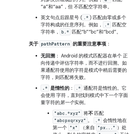
“a”和“aa”，但 不匹配空字符串。
英文句点后跟星号 (
.*
) 匹配由零或多个
字符构成的任意序列。例如，
.*
匹配空
字符串，
b.*
匹配“b”“bc”和“bcd”。
关于
pathPattern
的重要注意事项
：
无回溯
： Android 的模式匹配器在单个 正
向传递中评估字符串，而不进行回溯。如
果通配符使用的字符是模式中稍后需要的
字符，则匹配将失败。
.*
是惰性的
：
.*
通配符是惰性的。它
会使用 字符，直到找到模式中下一个字面
量字符的
第一个
实例。
"abc.*xyz"
将
不
匹配
"abcpxqrxyz"
。
.*
会惰性地在
第一个
"x"
（来自
"px..."
）处