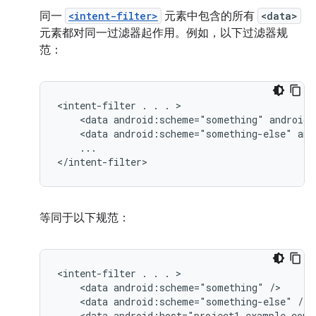
同一
<intent-filter>
元素中包含的所有
<data>
元素都对同一过滤器起作用。例如，以下过滤器规
范：
<intent-filter
.
.
.
<data
android:scheme="something"
android:
<data
android:scheme="something-else"
and
...

</intent-filter>
等同于以下规范：
<intent-filter
.
.
.
<data
android:scheme="something"
<data
android:scheme="something-else"
<data
android:host="project1.example.com"