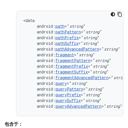
android:
path
="
string
android:
pathPattern
="
string
android:
pathPrefix
="
string
android:
pathSuffix
="
string
android:
pathAdvancedPattern
="
string
android:
fragment
="
string
android:
fragmentPattern
="
string
android:
fragmentPrefix
="
string
android:
fragmentSuffix
="
string
android:
fragmentAdvancedPattern
="
string
android:
query
="
string
android:
queryPattern
="
string
android:
queryPrefix
="
string
android:
querySuffix
="
string
android:
queryAdvancedPattern
="
string
"
/
包含于：