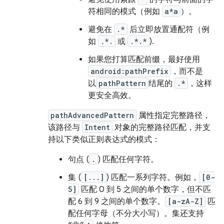
符相同的模式（例如
a*a
）。
避免在
.*
后立即放置通配符（例
如
.*.
或
.*.*
).
如果您打算匹配前缀，最好使用
android:pathPrefix
，而不是
以
pathPattern
结尾的
.*
，这样
更安全高效。
pathAdvancedPattern
属性指定完整路径，
该路径与
Intent
对象的完整路径匹配，并支
持以下类似正则表达式的模式：
句点 (
.
) 匹配任何字符。
集 (
[...]
) 匹配一系列字符。例如，
[0-
5]
匹配 0 到 5 之间的单个数字，但不匹
配 6 到 9 之间的单个数字。
[a-zA-Z]
匹
配任何字母（不分大小写）。集还支持