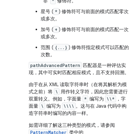
“非”
^
修饰符。
星号 (
*
) 修饰符可与前面的模式匹配零次
或多次。
加号 (
+
) 修饰符可与前面的模式匹配一次
或多次。
范围 (
{...}
) 修饰符指定模式可以匹配的
次数。
pathAdvancedPattern
匹配器是一种评估实
现，其中可实时匹配相应模式，且不支持回溯。
由于在从 XML 读取字符串时（在将其解析为模
式之前）将
\
用作转义字符，因此您需要进行
双重转义。例如，字面量
*
编写为
\\*
，字
面量
\
编写为
\\\\
。这与在 Java 代码中构
造字符串时编写的内容一样。
如需详细了解这三种类型的模式，请参阅
PatternMatcher
类中的