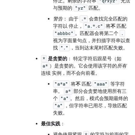
停止。剩余的字符串
"qrxyz"
无法
与预期的
"yz"
匹配。
警告
： 由于
.*
会查找完全匹配的
字符以 停止，
"a.*.c"
将
不
匹配
"abbbc"
。匹配器会将第二个
.
视为字面量句点，并扫描字符串以查
找
"."
，当到达末尾时匹配失败。
*
是贪婪的
： 特定字符后跟星号（如
a*
）是贪婪的。它会使用该字符的
所有
连续 实例，而不会向前看。
"a*a"
将
不
匹配
"aaa"
等字符
串。
a*
部分会贪婪地使用所有三
个
"a"
。然后，模式会预期最终的
"a"
，但字符串已用尽，导致匹配
失败。
最佳实践
：
避免使用紧跟
*
的字符与前面的字