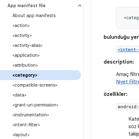
App manifest file
About app manifests
<categ
<action>
<activity>
bulunduğu yer
<activity-alias>
<intent-
<application>
description:
<attribution>
Amaç filtr
<category>
Niyet Filtr
<compatible-screens>
özellikler:
<data>
<grant-uri-permission>
android
<instrumentation>
Kate
<intent-filter>
söz 
taki
<layout>