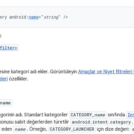
ory
android:
name
="
string
"
/>
:
filter>
esine kategori adı ekler. Görüntüleyin
Amaçlar ve Niyet filtreleri v
eleri
özellikler.
:name
gorinin adı. Standart kategoriler
CATEGORY_
name
sınıfında
In
konusu sabit değerlerden türetilir
android.intent.category.
p eden
name
. Örneğin,
CATEGORY_LAUNCHER
için dize değeri: