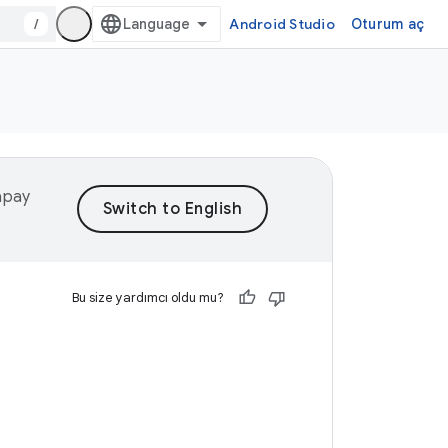
/
Android Studio
Oturum aç
yapay
Bu size yardımcı oldu mu?