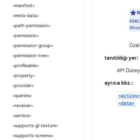
<manifest>
N
<meta-data>
star
<path-permission>
filtr
<permission>
Özel
<permission-group>
<permission-tree>
tanıtıldığı yer:
<profileable>
API Düzeyi
<property>
ayrıca bkz.:
<provider>
<action>
<queries>
<data>
<receiver>
<service>
<supports-gl-texture>
<supports-screens>