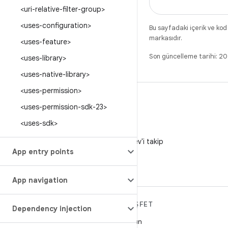
<uri-relative-filter-group>
<uses-configuration>
Bu sayfadaki içerik ve kod
markasıdır.
<uses-feature>
Son güncelleme tarihi: 
<uses-library>
<uses-native-library>
<uses-permission>
<uses-permission-sdk-23>
<uses-sdk>
X
X'te @AndroidDev'i takip
App entry points
edin
App navigation
ANDROID HAKKINDA
KEŞFET
Dependency injection
DAHA FAZLA
Oyun