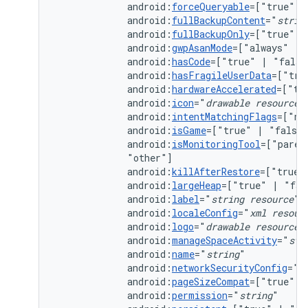
android:
forceQueryable
=["true"
|
android:
fullBackupContent
="
strin
android:
fullBackupOnly
=["true"
|
android:
gwpAsanMode
=["always"
|
android:
hasCode
=["true"
|
android:
hasFragileUserData
=["tru
android:
hardwareAccelerated
=["tr
android:
icon
="
drawable
resource
android:
intentMatchingFlags
=["no
android:
isGame
=["true"
|
android:
isMonitoringTool
=["paren
android:
killAfterRestore
=["true"
android:
largeHeap
=["true"
|
android:
label
="
string
resource
android:
localeConfig
="
xml
resour
android:
logo
="
drawable
resource
android:
manageSpaceActivity
="
str
android:
name
="
string
android:
networkSecurityConfig
="
x
android:
pageSizeCompat
=["true"
|
android:
permission
="
string