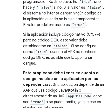
programación Kotlin o Java. Es
"true"
si lo
hace y
"false"
si no. Si el valor es
"false"
,
el sistema no intenta cargar ningún código de
la aplicación cuando se inician componentes.
El valor predeterminado es
"true"
.
Si la aplicación incluye código nativo (C/C++)
pero no código DEX, este valor debe
establecerse en
"false"
. Si se configura
como
"true"
cuando el APK no contiene
código DEX, es posible que la app no se
cargue.
Esta propiedad debe tener en cuenta el
código incluido en la aplicación por las
dependencias.
Si la aplicación depende de un
AAR que usa código Java/Kotlin o
directamente de un JAR,
app:hasCode
debe
ser
"true"
o se puede omitir, ya que ese es
el valor predeterminado.