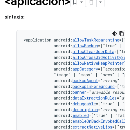
<aplicación>
sintaxis:
<application
android:
allowTaskReparenting
=["t
android:
allowBackup
=["true"
|
android:
allowClearUserData
=["tru
android:
allowCrossUidActivitySwi
android:
allowNativeHeapPointerTa
android:
appCategory
=["accessibil
"image"
|
"maps"
|
"news"
|
"pr
android:
backupAgent
="
string
android:
backupInForeground
=["tru
android:
banner
="
drawable
resourc
android:
dataExtractionRules
="
str
android:
debuggable
=["true"
|
android:
description
="
string
reso
android:
enabled
=["true"
|
android:
enableOnBackInvokedCallb
android:
extractNativeLibs
=["true