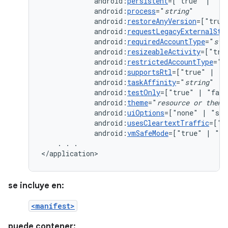
android:
persistent
=["true"
|
android:
process
="
string
android:
restoreAnyVersion
=["true
android:
requestLegacyExternalSto
android:
requiredAccountType
="
str
android:
resizeableActivity
=["tru
android:
restrictedAccountType
="
s
android:
supportsRtl
=["true"
|
android:
taskAffinity
="
string
android:
testOnly
=["true"
|
android:
theme
="
resource
or
theme
android:
uiOptions
=["none"
|
android:
usesCleartextTraffic
=["t
android:
vmSafeMode
=["true"
|
"fa
.
.
.

</application>
se incluye en:
<manifest>
puede contener: