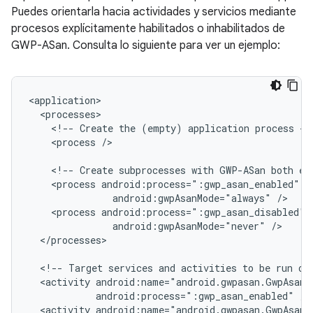
Puedes orientarla hacia actividades y servicios mediante
procesos explícitamente habilitados o inhabilitados de
GWP-ASan. Consulta lo siguiente para ver un ejemplo:
<!--
Create
the
(empty)
application
process
<process
/>

<!--
Create
subprocesses
with
GWP-ASan
both
ex
<process
android:gwpAsanMode="always"
<process
android:gwpAsanMode="never"
</processes>

<!--
Target
services
and
activities
to
be
run
on
<activity
android:process=":gwp_asan_enabled"
<activity