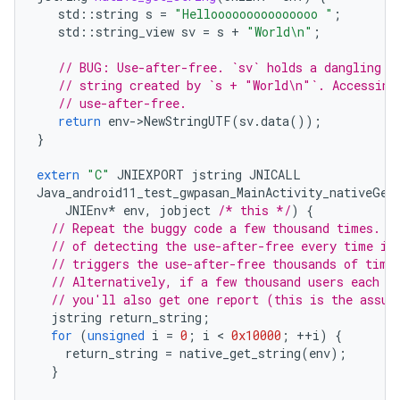
std
::
string
s
=
"Hellooooooooooooooo "
;
std
::
string_view
sv
=
s
+
"World
\n
"
;
// BUG: Use-after-free. `sv` holds a dangling r
// string created by `s + "World\n"`. Accessing
// use-after-free.
return
env
-
>
NewStringUTF
(
sv
.
data
());
}
extern
"C"
JNIEXPORT
jstring
JNICALL
Java_android11_test_gwpasan_MainActivity_nativeGet
JNIEnv
*
env
,
jobject
/* this */
)
{
// Repeat the buggy code a few thousand times. G
// of detecting the use-after-free every time it
// triggers the use-after-free thousands of time
// Alternatively, if a few thousand users each t
// you'll also get one report (this is the assum
jstring
return_string
;
for
(
unsigned
i
=
0
;
i
 < 
0x10000
;
++
i
)
{
return_string
=
native_get_string
(
env
);
}