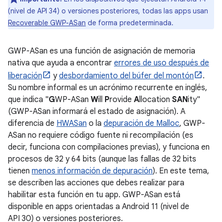
(nivel de API 34) o versiones posteriores, todas las apps usan
Recoverable GWP-ASan
de forma predeterminada.
GWP-ASan es una función de asignación de memoria
nativa que ayuda a encontrar
errores de uso después de
liberación
y
desbordamiento del búfer del montón
.
Su nombre informal es un acrónimo recurrente en inglés,
que indica "
G
WP-ASan
W
ill
P
rovide
A
llocation
SAN
ity"
(GWP-ASan informará el estado de asignación). A
diferencia de
HWASan
o la
depuración de Malloc
, GWP-
ASan no requiere código fuente ni recompilación (es
decir, funciona con compilaciones previas), y funciona en
procesos de 32 y 64 bits (aunque las fallas de 32 bits
tienen
menos información de depuración
). En este tema,
se describen las acciones que debes realizar para
habilitar esta función en tu app. GWP-ASan está
disponible en apps orientadas a Android 11 (nivel de
API 30) o versiones posteriores.