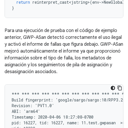
return
reinterpret_cast<jstring>
(
env
-
>
NewGlobalR
}
Para una ejecución de prueba con el código de ejemplo
anterior, GWP-ASan detectó correctamente el uso ilegal
y activó el informe de fallas que figura debajo. GWP-ASan
mejoró automáticamente el informe ya que proporcionó
información sobre el tipo de falla, los metadatos de
asignación y los seguimientos de pila de asignación y
desasignación asociados.
*** *** *** *** *** *** *** *** *** *** *** ***
Build fingerprint: 'google/sargo/sargo:10/RPP3.200
Revision: 'PVT1.0'

ABI: 'arm64'

Timestamp: 2020-04-06 18:27:08-0700

pid: 16227, tid: 16227, name: 11.test.gwpasan  >>> 