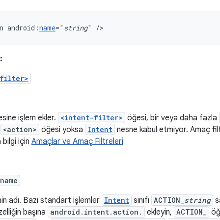
n
android:
name
="
string
"
/>
:
filter>
esine işlem ekler.
<intent-filter>
öğesi, bir veya daha fazla
e
<action>
öğesi yoksa
Intent
nesne kabul etmiyor. Amaç filtrel
bilgi için
Amaçlar ve Amaç Filtreleri
:name
min adı. Bazı standart işlemler
Intent
sınıfı
ACTION_
string
sa
zelliğin başına
android.intent.action.
ekleyin,
ACTION_
öğ