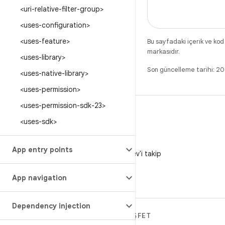
<uri-relative-filter-group>
<uses-configuration>
<uses-feature>
Bu sayfadaki içerik ve kod
markasıdır.
<uses-library>
Son güncelleme tarihi: 
<uses-native-library>
<uses-permission>
<uses-permission-sdk-23>
<uses-sdk>
X
App entry points
X'te @AndroidDev'i takip
edin
App navigation
Dependency injection
ANDROID HAKKINDA
KEŞFET