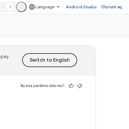
/
Android Studio
Oturum aç
yapay
Bu size yardımcı oldu mu?