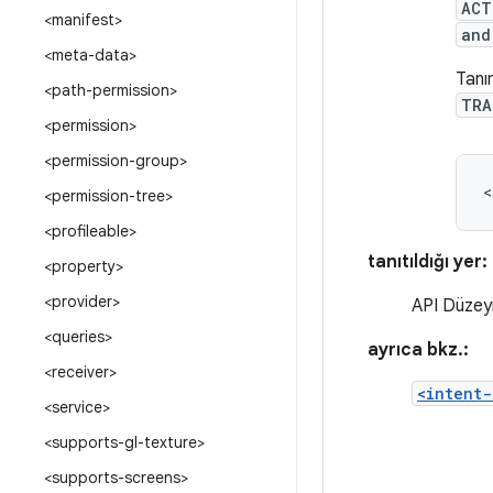
ACT
<manifest>
and
<meta-data>
Tanı
<path-permission>
TRA
<permission>
<permission-group>
<
<permission-tree>
<profileable>
tanıtıldığı yer:
<property>
<provider>
API Düzeyi
<queries>
ayrıca bkz.:
<receiver>
<intent-
<service>
<supports-gl-texture>
<supports-screens>