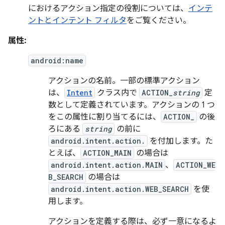
におけるアクション指定の役割については、
インテ
ントとインテント フィルタ
をご覧ください。
属性:
android:name
アクションの名前。一部の標準アクション
は、
Intent
クラス内で
ACTION_
string
定
数として定義されています。アクションの 1 つ
をこの属性に割り当てるには、
ACTION_
の後
ろにある
string
の前に
android.intent.action.
を付加します。た
とえば、
ACTION_MAIN
の場合は
android.intent.action.MAIN
、
ACTION_WE
B_SEARCH
の場合は
android.intent.action.WEB_SEARCH
を使
用します。
アクションを定義する際は、必ず一意になるよ