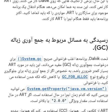
با این حال، برخی از تکنیک هایی که روی Dalvik کار می کنند، روی ART
کار نمی کنند. این سند به شما امکان می‌دهد هنگام انتقال یک برنامه
موجود برای سازگاری با ART، مواردی را که باید تماشا کنید. اکثر
برنامه‌ها باید فقط هنگام اجرا با ART کار کنند.
رسیدگی به مسائل مربوط به جمع آوری زباله
.
(GC)
تحت Dalvik، برنامه‌ها اغلب فراخوانی صریح
System.gc()
برای
درخواست جمع‌آوری زباله (GC) مفید می‌دانند. این باید در مورد ART
بسیار کمتر ضروری باشد، به خصوص اگر از جمع آوری زباله برای جلوگیری
از وقوع نوع
GC_FOR_ALLOC
یا کاهش تکه تکه شدن استفاده می
کنید. با فراخوانی
System.getProperty("java.vm.version")
می توانید
بررسی کنید که کدام زمان اجرا در حال استفاده است. اگر ART در حال
استفاده است، مقدار ویژگی
"2.0.0"
یا بالاتر است.
ART از کلکتور کپی همزمان (CC) استفاده می کند که همزمان پشته