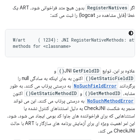
اگر
RegisterNatives
بدون هیچ متد فراخوانی شود، ART یک
خطا (قابل مشاهده در logcat) را ثبت می کند:
W/art     ( 1234): JNI RegisterNativeMethods: attem
علاوه بر این، توابع JNI
GetFieldID()
و
GetStaticFieldID()
اکنون به جای اینکه به سادگی null را
برگردانند
NoSuchFieldError
به درستی پرتاب می کنند. به طور
مشابه،
GetMethodID()
و
GetStaticMethodID()
اکنون
NoSuchMethodError
به درستی پرتاب می کنند. این می تواند
منجر به شکست CheckJNI به دلیل استثناهای کنترل نشده یا
استثناهایی که برای فراخواننده های جاوا کد بومی ایجاد می شود، شود.
این امر اهمیت ویژه ای برای آزمایش برنامه های سازگار با ART با حالت
CheckJNI می کند.