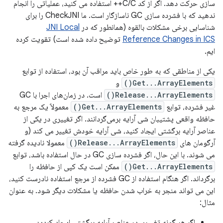
سازی حرکت دهد. اگر از کد C/C++ استفاده می کنید، عملیاتی را انجام
ندهید که با فشرده سازی GC ناسازگار است. ما CheckJNI را برای
شناسایی برخی مشکلات بالقوه (همانطور که در
JNI Local
Reference Changes in ICS
توضیح داده شده است) تقویت کرده
ایم.
یکی از مناطقی که به طور خاص باید مراقب آن بود، استفاده از توابع
Get...ArrayElements()
و
Release...ArrayElements()
است. در زمان‌های اجرا با GC
غیر فشرده، توابع
Get...ArrayElements()
معمولاً یک مرجع به
حافظه واقعی پشتیبان شی آرایه برمی‌گردانند. اگر تغییری در یکی از
عناصر آرایه برگشتی ایجاد کنید، شی آرایه خودش تغییر می کند (و
آرگومان های
Release...ArrayElements()
معمولا نادیده گرفته
می شوند. با این حال، اگر فشرده سازی GC در حال استفاده باشد، توابع
Get...ArrayElements()
ممکن است یک کپی از حافظه را
برگرداند. اگر هنگام استفاده از GC فشرده از مرجع استفاده نادرست کنید،
این می تواند منجر به خراب شدن حافظه یا مشکلات دیگر شود. به عنوان
مثال:
اگر هر گونه تغییری در عناصر آرایه برگشتی ایجاد کردید،