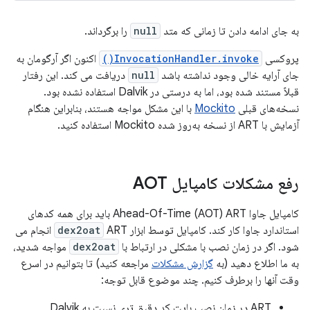
به جای ادامه دادن تا زمانی که متد
null
را برگرداند.
پروکسی
InvocationHandler.invoke()
اکنون اگر آرگومان به
جای آرایه خالی وجود نداشته باشد
null
دریافت می کند. این رفتار
قبلاً مستند شده بود، اما به درستی در Dalvik استفاده نشده بود.
نسخه‌های قبلی
Mockito
با این مشکل مواجه هستند، بنابراین هنگام
آزمایش با ART از نسخه به‌روز شده Mockito استفاده کنید.
رفع مشکلات کامپایل AOT
کامپایل جاوا Ahead-Of-Time (AOT) ART باید برای همه کدهای
استاندارد جاوا کار کند. کامپایل توسط ابزار
dex2oat
ART انجام می
شود. اگر در زمان نصب با مشکلی در ارتباط با
dex2oat
مواجه شدید،
به ما اطلاع دهید (به
گزارش مشکلات
مراجعه کنید) تا بتوانیم در اسرع
وقت آنها را برطرف کنیم. چند موضوع قابل توجه:
ART در زمان نصب بایت کد دقیق تری نسبت به Dalvik