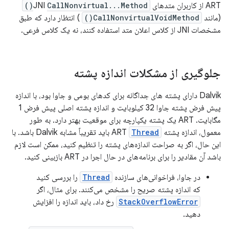
ART از کاربران متدهای JNI
CallNonvirtual...Method()
(مانند
CallNonvirtualVoidMethod()
) انتظار دارد که طبق
مشخصات JNI از کلاس اعلان متد استفاده کنند، نه یک کلاس فرعی.
جلوگیری از مشکلات اندازه پشته
Dalvik دارای پشته های جداگانه برای کدهای بومی و جاوا بود، با اندازه
پیش فرض پشته جاوا 32 کیلوبایت و اندازه پشته اصلی پیش فرض 1
مگابایت. ART یک پشته یکپارچه برای موقعیت بهتر دارد. به طور
معمول، اندازه پشته ART
Thread
باید تقریباً مشابه Dalvik باشد. با
این حال، اگر به صراحت اندازه‌های پشته را تنظیم کنید، ممکن است لازم
باشد آن مقادیر را برای برنامه‌های در حال اجرا در ART بازبینی کنید.
در جاوا، فراخوانی‌های سازنده
Thread
را بررسی کنید
که اندازه پشته صریح را مشخص می‌کنند. برای مثال، اگر
StackOverflowError
رخ داد، باید اندازه را افزایش
دهید.