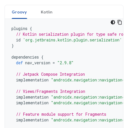
Groovy
Kotlin
plugins
{
// Kotlin serialization plugin for type safe rou
id
'org.jetbrains.kotlin.plugin.serialization'
v
}
dependencies
{
def
nav_version
=
"2.9.8"
// Jetpack Compose Integration
implementation
"androidx.navigation:navigation-c
// Views/Fragments Integration
implementation
"androidx.navigation:navigation-f
implementation
"androidx.navigation:navigation-u
// Feature module support for Fragments
implementation
"androidx.navigation:navigation-d