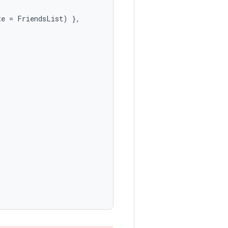
te
=
FriendsList
)
},