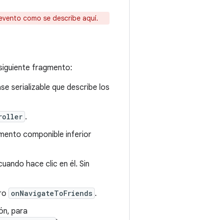
evento como se describe aquí.
siguiente fragmento:
se serializable que describe los
roller
.
lemento componible inferior
uando hace clic en él. Sin
tro
onNavigateToFriends
.
ón, para