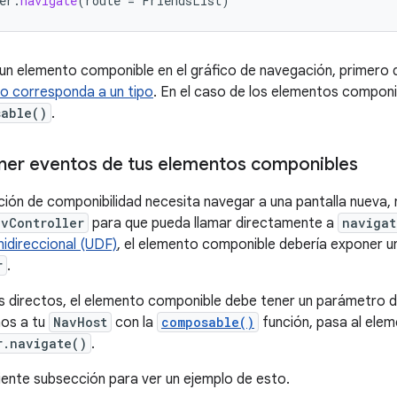
er
.
navigate
(
route
=
FriendsList
)
un elemento componible en el gráfico de navegación, primero 
o corresponda a un tipo
. En el caso de los elementos componi
sable()
.
er eventos de tus elementos componibles
ión de componibilidad necesita navegar a una pantalla nueva,
avController
para que pueda llamar directamente a
navigat
nidireccional (UDF)
, el elemento componible debería exponer u
r
.
 directos, el elemento componible debe tener un parámetro 
nos a tu
NavHost
con la
composable()
función, pasa al ele
r.navigate()
.
uiente subsección para ver un ejemplo de esto.