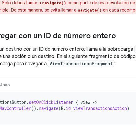
:
Solo debes llamar a
como parte de una devolución de 
navigate()
ble. De esta manera, se evita llamar a
en cada recompo
navigate()
egar con un ID de número entero
un destino con un ID de número entero, llama a la sobrecarga
e una acción o un destino. En el siguiente fragmento de códi
ecarga para navegar a
ViewTransactionsFragment
:
Java
tionsButton
.
setOnClickListener
{
view
-
NavController
().
navigate
(
R
.
id
.
viewTransactionsAction
)