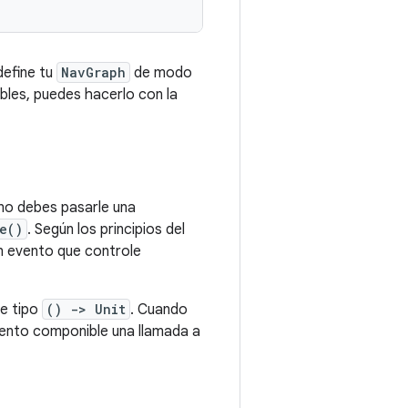
define tu
NavGraph
de modo
bles, puedes hacerlo con la
 no debes pasarle una
e()
. Según los principios del
n evento que controle
de tipo
() -> Unit
. Cuando
mento componible una llamada a