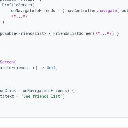
ProfileScreen
(
onNavigateToFriends
=
{
navController
.
navigate
(
rou
/*...*/
)
posable<FriendsList>
{
FriendsListScreen
(
/*...*/
)
}
e
Screen
(
ateToFriends
:
()
-
>
Unit
,
/
/
onClick
=
onNavigateToFriends
)
{
t
(
text
=
"See friends list"
)