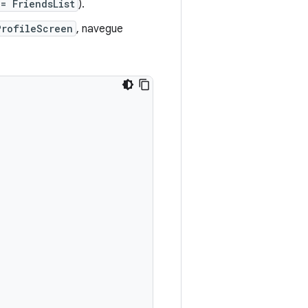
= FriendsList
).
ProfileScreen
, navegue