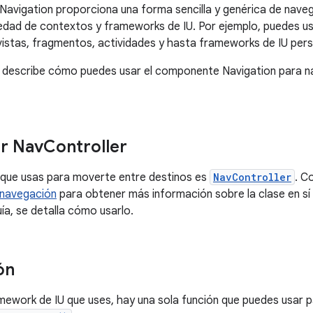
avigation proporciona una forma sencilla y genérica de navega
edad de contextos y frameworks de IU. Por ejemplo, puedes u
stas, fragmentos, actividades y hasta frameworks de IU pers
e describe cómo puedes usar el componente Navigation para na
r Nav
Controller
e que usas para moverte entre destinos es
NavController
. C
 navegación
para obtener más información sobre la clase en sí
ía, se detalla cómo usarlo.
ón
amework de IU que uses, hay una sola función que puedes usar p