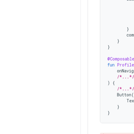
}
com
}
}
@Composabl
fun
Profile
onNavig
/*...*
)
{
/*...*
Button
(
Tex
}
}