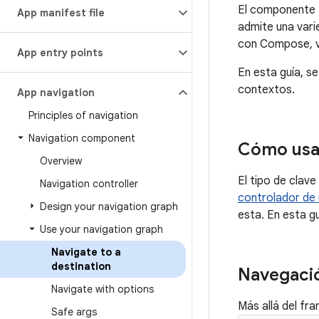
El componente N
App manifest file
admite una vari
con Compose, vi
App entry points
En esta guía, s
contextos.
App navigation
Principles of navigation
Navigation component
Cómo usa
Overview
El tipo de clav
Navigation controller
controlador de
Design your navigation graph
esta. En esta gu
Use your navigation graph
Navigate to a
destination
Navegaci
Navigate with options
Más allá del fr
Safe args