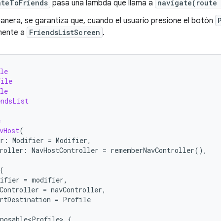
ateToFriends
pasa una lambda que llama a
navigate(route 
nera, se garantiza que, cuando el usuario presione el botón
mente a
FriendsListScreen
.
le
file
le
endsList
e
vHost
(
r
:
Modifier
=
Modifier
,
roller
:
NavHostController
=
rememberNavController
(),
(
ifier
=
modifier
,
Controller
=
navController
,
rtDestination
=
Profile
posable<Profile>
{