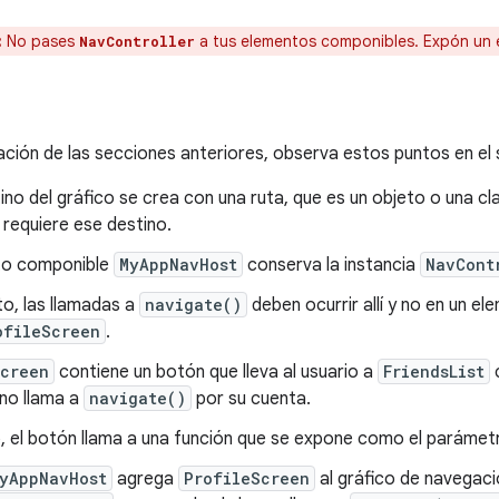
:
No pases
a tus elementos componibles. Expón un 
NavController
ón de las secciones anteriores, observa estos puntos en el 
no del gráfico se crea con una ruta, que es un objeto o una cla
requiere ese destino.
to componible
MyAppNavHost
conserva la instancia
NavCont
to, las llamadas a
navigate()
deben ocurrir allí y no en un e
ofileScreen
.
Screen
contiene un botón que lleva al usuario a
FriendsList
c
no llama a
navigate()
por su cuenta.
, el botón llama a una función que se expone como el paráme
yAppNavHost
agrega
ProfileScreen
al gráfico de navegaci