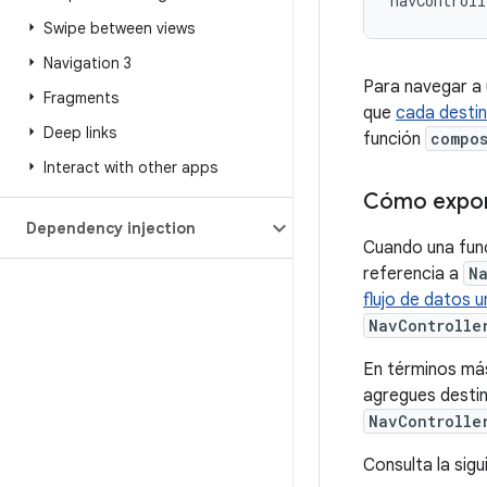
navControll
Swipe between views
Navigation 3
Para navegar a 
Fragments
que
cada destin
Deep links
función
compo
Interact with other apps
Cómo expon
Dependency injection
Cuando una func
referencia a
N
flujo de datos u
NavControlle
En términos más
agregues desti
NavControlle
Consulta la sig