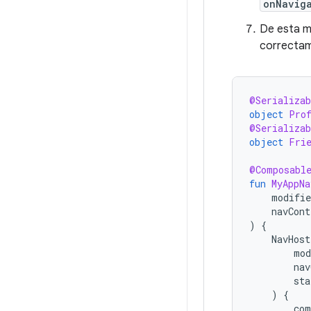
onNavig
De esta ma
correcta
@Serializab
object
Pro
@Serializab
object
Fri
@Composabl
fun
MyAppNa
modifie
navCont
)
{
NavHost
mod
nav
sta
)
{
com