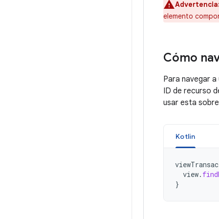
Advertencia
elemento componi
Cómo nav
Para navegar a 
ID de recurso d
usar esta sobr
Kotlin
viewTransac
view
.
find
}