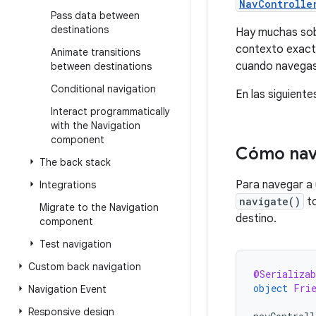
NavControlle
Pass data between
destinations
Hay muchas sob
contexto exact
Animate transitions
cuando navegas 
between destinations
Conditional navigation
En las siguient
Interact programmatically
with the Navigation
component
Cómo nav
The back stack
Para navegar a
Integrations
navigate()
to
Migrate to the Navigation
destino.
component
Test navigation
Custom back navigation
@Serializab
object
Fri
Navigation Event
Responsive design