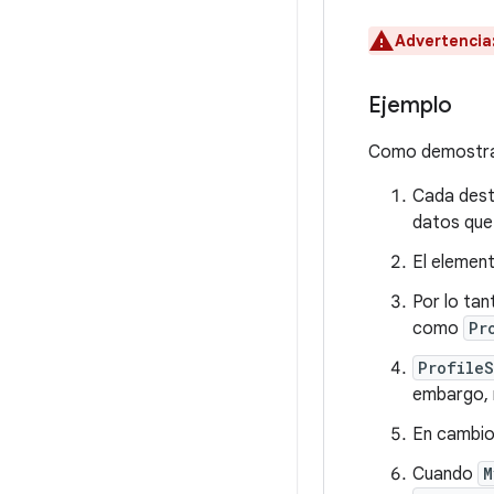
Advertencia
Ejemplo
Como demostraci
Cada desti
datos que 
El elemen
Por lo tan
como
Pr
Profile
embargo, 
En cambio
Cuando
M