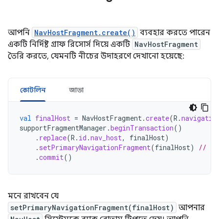
আপনি
NavHostFragment.create()
ব্যবহার করতে পারেন
একটি নির্দিষ্ট গ্রাফ রিসোর্স দিয়ে একটি
NavHostFragment
তৈরি করতে, যেমনটি নীচের উদাহরণে দেখানো হয়েছে:
কোটলিন
জাভা
val
finalHost
=
NavHostFragment
.
create
(
R
.
navigatio
supportFragmentManager
.
beginTransaction
()
.
replace
(
R
.
id
.
nav_host
,
finalHost
)
.
setPrimaryNavigationFragment
(
finalHost
)
// eq
.
commit
()
মনে রাখবেন যে
setPrimaryNavigationFragment(finalHost)
আপনার