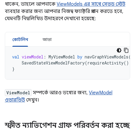
থাকেন, তাহলে আপনাকে
ViewModels এর সাথে সেভড স্টেট
ব্যবহার করার জন্য আপনার নিজস্ব ফ্যাক্টরি প্রদান করতে হবে,
যেমনটি নিম্নলিখিত উদাহরণে দেখানো হয়েছে:
কোটলিন
জাভা
val
viewModel
:
MyViewModel
by
navGraphViewModels
(
R
SavedStateViewModelFactory
(
requireActivity
().
a
}
ViewModel
সম্পর্কে আরও তথ্যের জন্য,
ViewModel
ওভারভিউ
দেখুন।
স্ফীত ন্যাভিগেশন গ্রাফ পরিবর্তন করা হচ্ছে