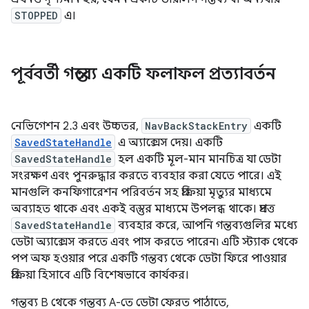
STOPPED
এ।
পূর্ববর্তী গন্তব্যে একটি ফলাফল প্রত্যাবর্তন
নেভিগেশন 2.3 এবং উচ্চতর,
NavBackStackEntry
একটি
SavedStateHandle
এ অ্যাক্সেস দেয়। একটি
SavedStateHandle
হল একটি মূল-মান মানচিত্র যা ডেটা
সংরক্ষণ এবং পুনরুদ্ধার করতে ব্যবহার করা যেতে পারে। এই
মানগুলি কনফিগারেশন পরিবর্তন সহ প্রক্রিয়া মৃত্যুর মাধ্যমে
অব্যাহত থাকে এবং একই বস্তুর মাধ্যমে উপলব্ধ থাকে। প্রদত্ত
SavedStateHandle
ব্যবহার করে, আপনি গন্তব্যগুলির মধ্যে
ডেটা অ্যাক্সেস করতে এবং পাস করতে পারেন৷ এটি স্ট্যাক থেকে
পপ অফ হওয়ার পরে একটি গন্তব্য থেকে ডেটা ফিরে পাওয়ার
প্রক্রিয়া হিসাবে এটি বিশেষভাবে কার্যকর।
গন্তব্য B থেকে গন্তব্য A-তে ডেটা ফেরত পাঠাতে,