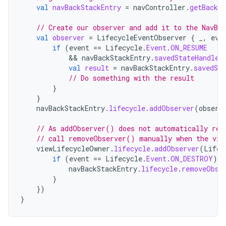
val
navBackStackEntry
=
navController
.
getBackSt
// Create our observer and add it to the NavBa
val
observer
=
LifecycleEventObserver
{
_
,
eve
if
(
event
==
Lifecycle
.
Event
.
ON_RESUME
&&
navBackStackEntry
.
savedStateHandle
.
val
result
=
navBackStackEntry
.
savedSta
// Do something with the result
}
}
navBackStackEntry
.
lifecycle
.
addObserver
(
observ
// As addObserver() does not automatically rem
// call removeObserver() manually when the vie
viewLifecycleOwner
.
lifecycle
.
addObserver
(
Lifec
if
(
event
==
Lifecycle
.
Event
.
ON_DESTROY
)
{
navBackStackEntry
.
lifecycle
.
removeObse
}
})
}