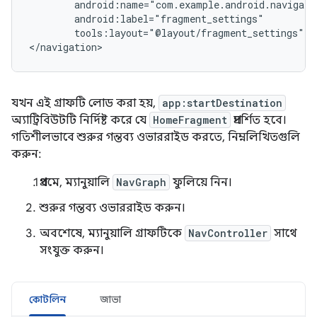
tools:layout="@layout/fragment_settings"
/
</navigation>
যখন এই গ্রাফটি লোড করা হয়,
app:startDestination
অ্যাট্রিবিউটটি নির্দিষ্ট করে যে
HomeFragment
প্রদর্শিত হবে।
গতিশীলভাবে শুরুর গন্তব্য ওভাররাইড করতে, নিম্নলিখিতগুলি
করুন:
প্রথমে, ম্যানুয়ালি
NavGraph
ফুলিয়ে নিন।
শুরুর গন্তব্য ওভাররাইড করুন।
অবশেষে, ম্যানুয়ালি গ্রাফটিকে
NavController
সাথে
সংযুক্ত করুন।
কোটলিন
জাভা