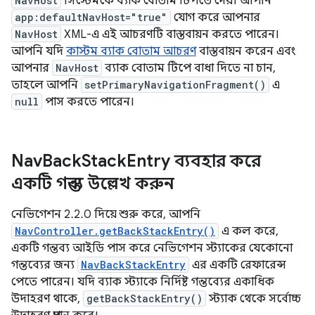
NavHost
সিস্টেমকে ব্যাক বোতাম টিপতে দেয়। আপনি
app:defaultNavHost="true"
যোগ করে আপনার
NavHost
XML-এ এই আচরণটি বাস্তবায়ন করতে পারেন।
আপনি যদি
কাস্টম ব্যাক বোতাম আচরণ
বাস্তবায়ন করেন এবং
আপনার
NavHost
ব্যাক বোতাম টিপে বাধা দিতে না চান,
তাহলে আপনি
setPrimaryNavigationFragment()
এ
null
পাস করতে পারেন।
Nav
Back
Stack
Entry ব্যবহার করে
একটি গন্তব্য উল্লেখ করুন
নেভিগেশন 2.2.0 দিয়ে শুরু করে, আপনি
NavController.getBackStackEntry()
এ কল করে,
একটি গন্তব্য আইডি পাস করে নেভিগেশন স্ট্যাকের যেকোনো
গন্তব্যের জন্য
NavBackStackEntry
এর একটি রেফারেন্স
পেতে পারেন। যদি ব্যাক স্ট্যাকে নির্দিষ্ট গন্তব্যের একাধিক
উদাহরণ থাকে,
getBackStackEntry()
স্ট্যাক থেকে সর্বোচ্চ