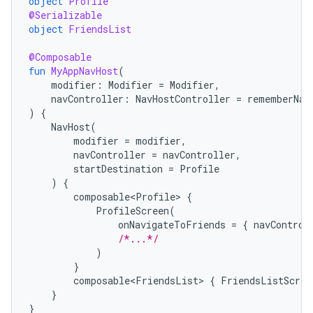
object
Profile
@Serializable
object
FriendsList
@Composable
fun
MyAppNavHost
(
modifier
:
Modifier
=
Modifier
,
navController
:
NavHostController
=
rememberNav
)
{
NavHost
(
modifier
=
modifier
,
navController
=
navController
,
startDestination
=
Profile
)
{
composable<Profile>
{
ProfileScreen
(
onNavigateToFriends
=
{
navControl
/*...*/
)
}
composable<FriendsList>
{
FriendsListScree
}
}