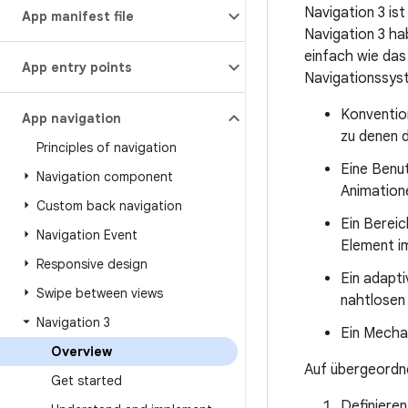
Navigation 3 is
App manifest file
Navigation 3 ha
einfach wie das
App entry points
Navigationssyst
Konvention
App navigation
zu denen d
Principles of navigation
Eine Benut
Navigation component
Animation
Custom back navigation
Ein Bereic
Navigation Event
Element i
Responsive design
Ein adapt
Swipe between views
nahtlosen
Navigation 3
Ein Mecha
Overview
Auf übergeordne
Get started
Definieren