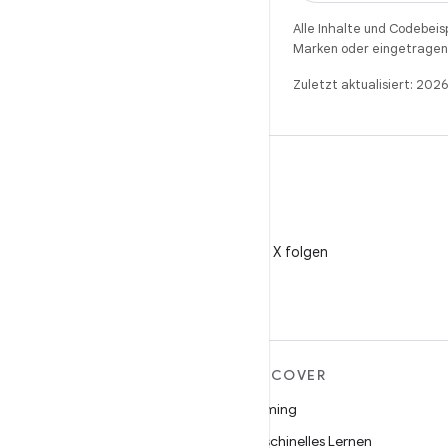
Alle Inhalte und Codebeis
Marken oder eingetragene
Zuletzt aktualisiert: 20
X
@AndroidDev auf X folgen
MEHR ZU ANDROID
DISCOVER
Android
Gaming
Android für Unternehmen
Maschinelles Lernen