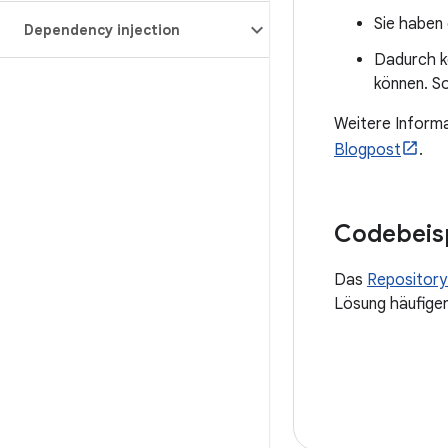
Sie haben 
Dependency injection
Dadurch kö
können. S
Weitere Informa
Blogpost
.
Codebeis
Das
Repository
Lösung häufige