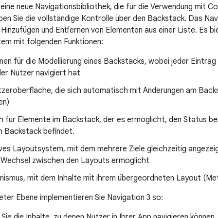
t eine neue Navigationsbibliothek, die für die Verwendung mit 
ben Sie die vollständige Kontrolle über den Backstack. Das Navi
 Hinzufügen und Entfernen von Elementen aus einer Liste. Es bie
em mit folgenden Funktionen:
en für die Modellierung eines Backstacks, wobei jeder Eintrag 
er Nutzer navigiert hat
zeroberfläche, die sich automatisch mit Änderungen am Backsta
en)
h für Elemente im Backstack, der es ermöglicht, den Status be
m Backstack befindet.
ives Layoutsystem, mit dem mehrere Ziele gleichzeitig angezei
 Wechsel zwischen den Layouts ermöglicht
nismus, mit dem Inhalte mit ihrem übergeordneten Layout (M
ter Ebene implementieren Sie Navigation 3 so:
 Sie die Inhalte, zu denen Nutzer in Ihrer App navigieren können,