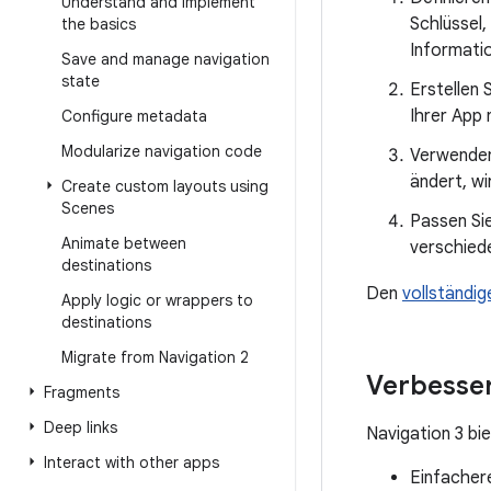
Understand and implement
Schlüssel,
the basics
Informatio
Save and manage navigation
state
Erstellen 
Ihrer App 
Configure metadata
Modularize navigation code
Verwenden
ändert, wi
Create custom layouts using
Scenes
Passen Si
Animate between
verschied
destinations
Den
vollständi
Apply logic or wrappers to
destinations
Migrate from Navigation 2
Verbesse
Fragments
Deep links
Navigation 3 bi
Interact with other apps
Einfacher