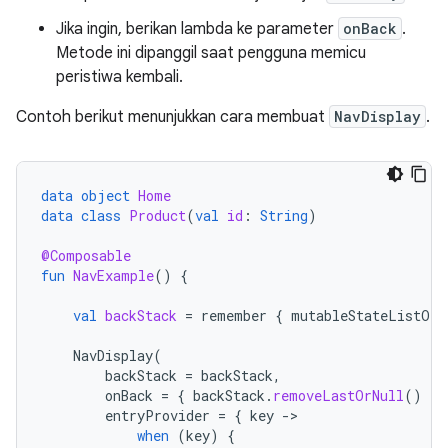
Jika ingin, berikan lambda ke parameter
onBack
.
Metode ini dipanggil saat pengguna memicu
peristiwa kembali.
Contoh berikut menunjukkan cara membuat
NavDisplay
.
data
object
Home
data
class
Product
(
val
id
:
String
)
@Composable
fun
NavExample
()
{
val
backStack
=
remember
{
mutableStateListOf<
NavDisplay
(
backStack
=
backStack
,
onBack
=
{
backStack
.
removeLastOrNull
()
},
entryProvider
=
{
key
-
when
(
key
)
{