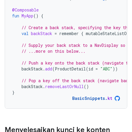
@Composable
fun
MyApp
()
{
// Create a back stack, specifying the key the
val
backStack
=
remember
{
mutableStateListOf<
// Supply your back stack to a NavDisplay so i
// ...more on this below...
// Push a key onto the back stack (navigate fo
backStack
.
add
(
ProductDetail
(
id
=
"ABC"
))
// Pop a key off the back stack (navigate back
backStack
.
removeLastOrNull
()
}
BasicSnippets
.
kt
Menyelesaikan kunci ke konten