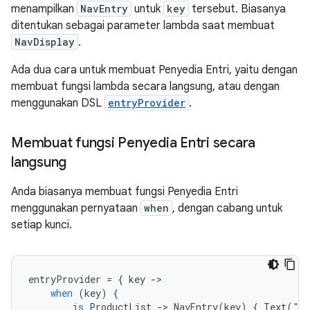
menampilkan
NavEntry
untuk
key
tersebut. Biasanya
ditentukan sebagai parameter lambda saat membuat
NavDisplay
.
Ada dua cara untuk membuat Penyedia Entri, yaitu dengan
membuat fungsi lambda secara langsung, atau dengan
menggunakan DSL
entryProvider
.
Membuat fungsi Penyedia Entri secara
langsung
Anda biasanya membuat fungsi Penyedia Entri
menggunakan pernyataan
when
, dengan cabang untuk
setiap kunci.
entryProvider
=
{
key
-
when
(
key
)
{
is
ProductList
-
>
NavEntry
(
key
)
{
Text
(
"Pr