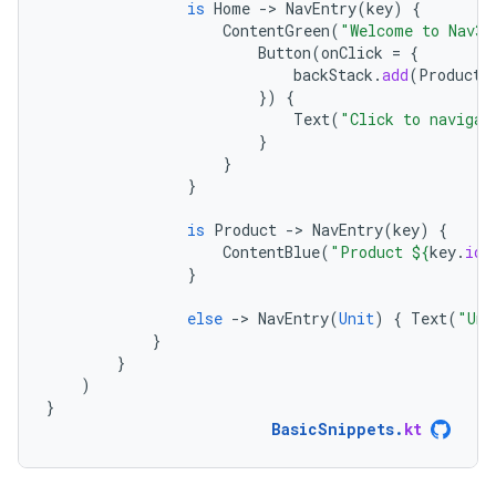
is
Home
-
>
NavEntry
(
key
)
{
ContentGreen
(
"Welcome to Nav3"
Button
(
onClick
=
{
backStack
.
add
(
Product
(
})
{
Text
(
"Click to navigat
}
}
}
is
Product
-
>
NavEntry
(
key
)
{
ContentBlue
(
"Product 
${
key
.
id
}
}
else
-
>
NavEntry
(
Unit
)
{
Text
(
"Unk
}
}
)
}
BasicSnippets
.
kt