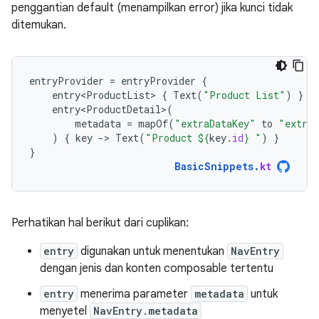
penggantian default (menampilkan error) jika kunci tidak
ditemukan.
entryProvider
=
entryProvider
{
entry<ProductList>
{
Text
(
"Product List"
)
}
entry<ProductDetail>
(
metadata
=
mapOf
(
"extraDataKey"
to
"extraD
)
{
key
-
>
Text
(
"Product 
${
key
.
id
}
 "
)
}
}
BasicSnippets
.
kt
Perhatikan hal berikut dari cuplikan:
entry
digunakan untuk menentukan
NavEntry
dengan jenis dan konten composable tertentu
entry
menerima parameter
metadata
untuk
menyetel
NavEntry.metadata