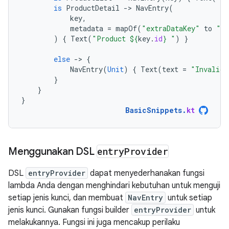
is
ProductDetail
-
>
NavEntry
(
key
,
metadata
=
mapOf
(
"extraDataKey"
to
"ex
)
{
Text
(
"Product 
${
key
.
id
}
 "
)
}
else
-
>
{
NavEntry
(
Unit
)
{
Text
(
text
=
"Invalid 
}
}
}
BasicSnippets
.
kt
Menggunakan DSL
entry
Provider
DSL
entryProvider
dapat menyederhanakan fungsi
lambda Anda dengan menghindari kebutuhan untuk menguji
setiap jenis kunci, dan membuat
NavEntry
untuk setiap
jenis kunci. Gunakan fungsi builder
entryProvider
untuk
melakukannya. Fungsi ini juga mencakup perilaku