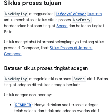
Siklus proses tujuan
NavDisplay
menggunakan
LifecycleOwner
kustom
untuk membatasi status siklus proses
NavEntry
berdasarkan batasan tingkat
Scene
dan batasan tingkat
Entri.
Untuk mengetahui informasi selengkapnya tentang siklus
proses di Compose, lihat
Siklus Proses di Jetpack
Compose
.
Batasan siklus proses tingkat adegan
NavDisplay
mengelola siklus proses
Scene
aktif. Batas
tingkat adegan ditentukan sebagai berikut:
Untuk adegan non-overlay:
RESUMED
: Hanya diizinkan saat transisi adegan
telah selesai dan tidak ada adegan overlay aktif