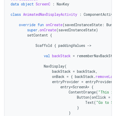
data
object
ScreenC
:
NavKey
class
AnimatedNavDisplayActivity
:
ComponentActivi
override
fun
onCreate
(
savedInstanceState
:
Bund
super
.
onCreate
(
savedInstanceState
)
setContent
{
Scaffold
{
paddingValues
-
>

val
backStack
=
rememberNavBackSta
NavDisplay
(
backStack
=
backStack
,
onBack
=
{
backStack
.
removeLas
entryProvider
=
entryProvider
entry<ScreenA>
{
ContentOrange
(
"This is
Button
(
onClick
=
{
Text
(
"Go to Sc
}
}