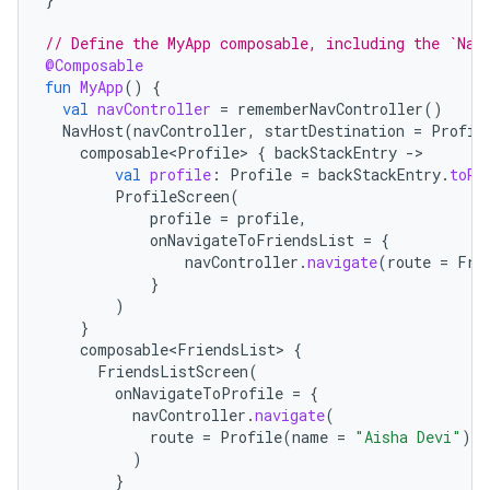
// Define the MyApp composable, including the `Nav
@Composable
fun
MyApp
()
{
val
navController
=
rememberNavController
()
NavHost
(
navController
,
startDestination
=
Profil
composable<Profile>
{
backStackEntry
-
val
profile
:
Profile
=
backStackEntry
.
toRo
ProfileScreen
(
profile
=
profile
,
onNavigateToFriendsList
=
{
navController
.
navigate
(
route
=
Fri
}
)
}
composable<FriendsList>
{
FriendsListScreen
(
onNavigateToProfile
=
{
navController
.
navigate
(
route
=
Profile
(
name
=
"Aisha Devi"
)
)
}