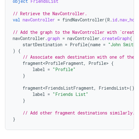
object
FriendsList
// Retrieve the NavController.
val
navController
=
findNavController
(
R
.
id
.
nav_hos
// Add the graph to the NavController with `create
navController
.
graph
=
navController
.
createGraph
(
startDestination
=
Profile
(
name
=
"John Smith"
)
{
// Associate each destination with one of the 
fragment<ProfileFragment
,
Profile
>
{
label
=
"Profile"
}
fragment<FriendsListFragment
,
FriendsList
>
()
label
=
"Friends List"
}
// Add other fragment destinations similarly.
}