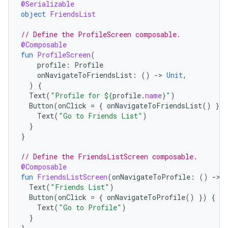
@Serializable
object
FriendsList
// Define the ProfileScreen composable.
@Composable
fun
ProfileScreen
(
profile
:
Profile
onNavigateToFriendsList
:
()
-
>
Unit
,
)
{
Text
(
"Profile for 
${
profile
.
name
}
"
)
Button
(
onClick
=
{
onNavigateToFriendsList
()
})
Text
(
"Go to Friends List"
)
}
}
// Define the FriendsListScreen composable.
@Composable
fun
FriendsListScreen
(
onNavigateToProfile
:
()
-
>
Text
(
"Friends List"
)
Button
(
onClick
=
{
onNavigateToProfile
()
})
{
Text
(
"Go to Profile"
)
}
}