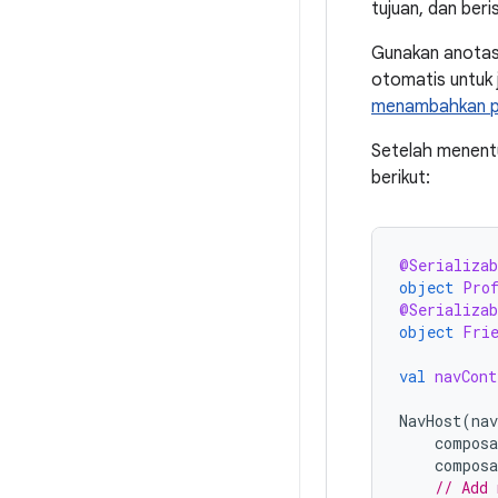
tujuan, dan beri
Gunakan anota
otomatis untuk j
menambahkan plu
Setelah menent
berikut:
@Serializab
object
Pro
@Serializab
object
Fri
val
navCont
NavHost
(
nav
composa
composa
// Add 