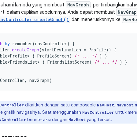
emahami lambda yang membuat
NavGraph
, pertimbangkan bah
rti dalam cuplikan sebelumnya, Anda dapat membuat
NavGrap
NavController.createGraph()
dan meneruskannya ke
NavHo
h
by
remember
(
navController
)
{
ller
.
createGraph
(
startDestination
=
Profile
))
{
ble<Profile>
{
ProfileScreen
(
/* ... */
)
}
ble<FriendsList>
{
FriendsListScreen
(
/* ... */
)
}
Controller
,
navGraph
)
dikaitkan dengan satu composable
.
m
Controller
NavHost
NavHost
e grafik navigasinya. Saat menggunakan
untuk mena
NavController
berinteraksi dengan
yang terkait.
vController
NavHost