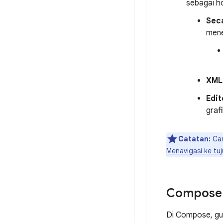
sebagai h
Sec
mene
XML
Edit
graf
Catatan:
Car
Menavigasi ke tu
Compose
Di Compose, gun