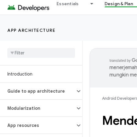
Essentials
Design & Plan
APP ARCHITECTURE
menerjemahk
Introduction
mungkin me
Guide to app architecture
Android Developer
Modularization
Mendes
App resources