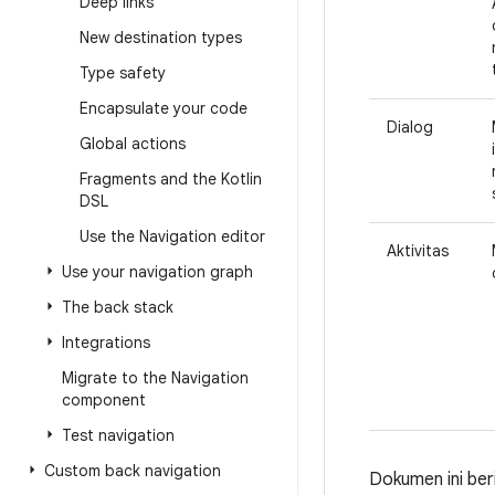
Deep links
New destination types
Type safety
Encapsulate your code
Dialog
Global actions
Fragments and the Kotlin
DSL
Use the Navigation editor
Aktivitas
Use your navigation graph
The back stack
Integrations
Migrate to the Navigation
component
Test navigation
Custom back navigation
Dokumen ini ber