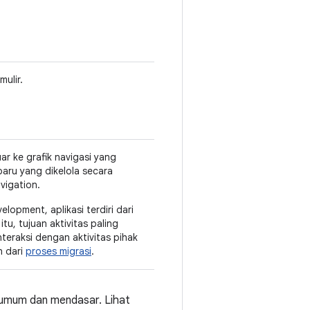
mulir.
uar ke grafik navigasi yang
baru yang dikelola secara
vigation.
opment, aplikasi terdiri dari
itu, tujuan aktivitas paling
teraksi dengan aktivitas pihak
n dari
proses migrasi
.
g umum dan mendasar. Lihat