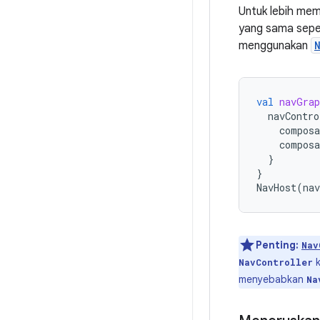
Untuk lebih m
yang sama sepe
menggunakan
val
navGrap
navContro
composa
composa
}
}
NavHost
(
nav
Penting:
Nav
k
NavController
menyebabkan
Na