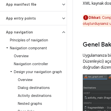
XML kaynak dosya
App manifest file
Dikkat:
Compos
App entry points
oluşturduysanız u
App navigation
Principles of navigation
Genel Bak
Navigation component
Uygulamanıza bir
Overview
Düzenleyici) aça
Navigation controller
doğrudan düzenle
Design your navigation graph
Overview
Dialog destinations
Activity destinations
Nested graphs