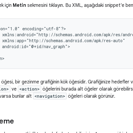
ek için
Metin
sekmesini tıklayın. Bu XML, aşağıdaki snippet'e ben
ion="1.0"
encoding="utf-8"?>

android:id="@+id/nav_graph">

öğesi, bir gezinme grafiğinin kök öğesidir. Grafiğinize hedefler v
ion>
ve
<action>
öğelerini burada alt öğeler olarak görebilirsin
 varsa bunlar alt
<navigation>
öğeleri olarak görünür.
leme