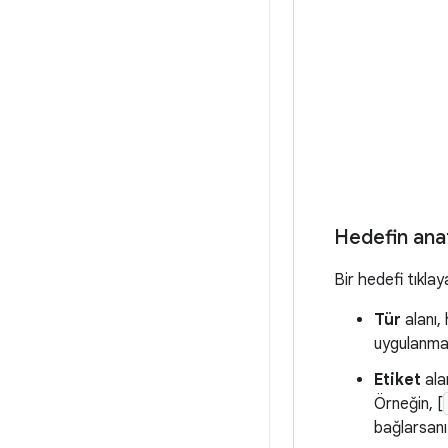
Hedefin ana
Bir hedefi tıkla
Tür
alanı,
uygulanmad
Etiket
alan
Örneğin, [
bağlarsanız