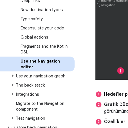
Deep links
New destination types
Type safety
Encapsulate your code
Global actions
Fragments and the Kotlin
DSL
Use the Navigation
editor
Use your navigation graph
The back stack
Hedefler p
Integrations
Migrate to the Navigation
Grafik Düz
component
görünümünde
Test navigation
Özellikler
:
Custom back navigation