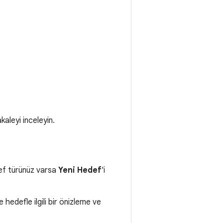
kaleyi inceleyin.
def türünüz varsa
Yeni Hedef
'i
edefle ilgili bir önizleme ve