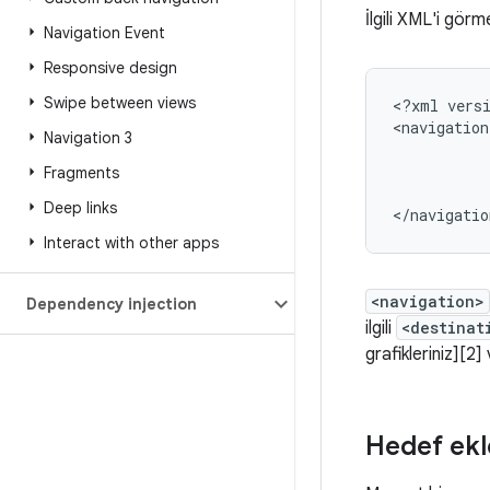
İlgili XML'i görm
Navigation Event
Responsive design
Swipe between views
<?xml
vers
<navigation
Navigation 3
Fragments
Deep links
Interact with other apps
<navigation>
Dependency injection
ilgili
<destinat
grafikleriniz][2]
Hedef ek