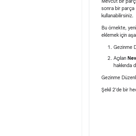
Mevcut bir parça
sonra bir parça 
kullanabilirsiniz.
Bu örnekte, yeni
eklemek için aşağ
Gezinme D
Açılan
Ne
hakkında da
Gezinme Düzenle
Şekil 2'de bir h