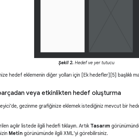
Şekil 2.
Hedef ve yer tutucu
ize hedef eklemenin diğer yolları için [Ek hedefler][5] başlıklı ma
parçadan veya etkinlikten hedef oluşturma
yici'de, gezinme grafiğinize eklemek istediğiniz mevcut bir he
en açılır listede ilgili hedefi tıklayın. Artık
Tasarım
görünümünde h
izin
Metin
görünümünde ilgili XML'yi görebilirsiniz.