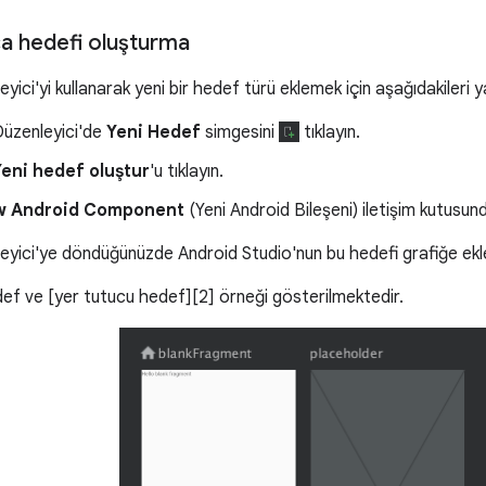
ça hedefi oluşturma
ici'yi kullanarak yeni bir hedef türü eklemek için aşağıdakileri y
üzenleyici'de
Yeni Hedef
simgesini
tıklayın.
Yeni hedef oluştur
'u tıklayın.
w Android Component
(Yeni Android Bileşeni) iletişim kutusun
yici'ye döndüğünüzde Android Studio'nun bu hedefi grafiğe ekle
edef ve [yer tutucu hedef][2] örneği gösterilmektedir.