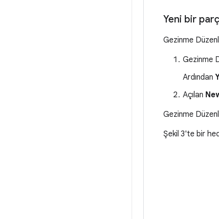
Yeni bir par
Gezinme Düzenley
Gezinme D
Ardından
Açılan
Ne
Gezinme Düzenle
Şekil 3'te bir h