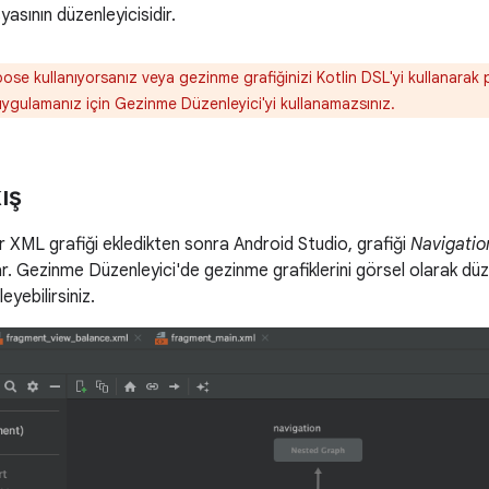
sının düzenleyicisidir.
e kullanıyorsanız veya gezinme grafiğinizi Kotlin DSL'yi kullanarak
ygulamanız için Gezinme Düzenleyici'yi kullanamazsınız.
ış
 XML grafiği ekledikten sonra Android Studio, grafiği
Navigatio
r. Gezinme Düzenleyici'de gezinme grafiklerini görsel olarak dü
yebilirsiniz.