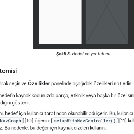
Şekil 3.
Hedef ve yer tutucu
tomisi
yarak seçin ve
Özellikler
panelinde aşağıdaki özellikleri not edin:
 hedefin kaynak kodunuzda parça, etkinlik veya başka bir özel sın
ığını gösterir.
ı, hedef için kullanıcı tarafından okunabilir adı içerir. Bu, kullanıc
NavGraph
][10] öğesini [
setupWithNavController()
][11] ku
. Bu nedenle, bu değer için kaynak dizeleri kullanın.