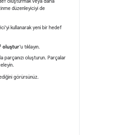
hedef oluşturmak veya daha
zinme düzenleyiciyi de
i'yi kullanarak yeni bir hedef
 oluştur
'u tıklayın.
da parçanızı oluşturun. Parçalar
eleyin.
diğini görürsünüz.