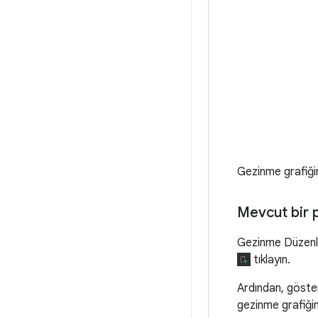
Gezinme grafiğin
Mevcut bir 
Gezinme Düzenle
tıklayın.
Ardından, gösteril
gezinme grafiğin