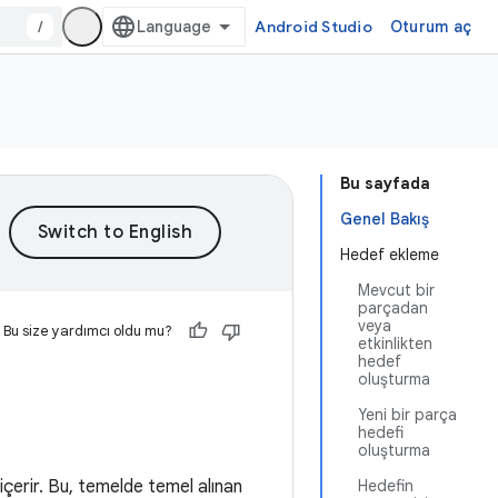
/
Android Studio
Oturum aç
Bu sayfada
Genel Bakış
Hedef ekleme
Mevcut bir
parçadan
veya
Bu size yardımcı oldu mu?
etkinlikten
hedef
oluşturma
Yeni bir parça
hedefi
oluşturma
içerir. Bu, temelde temel alınan
Hedefin