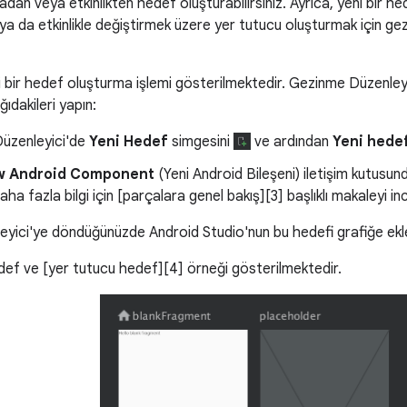
dan veya etkinlikten hedef oluşturabilirsiniz. Ayrıca, yeni bir 
ya da etkinlikle değiştirmek üzere yer tutucu oluşturmak için ge
 bir hedef oluşturma işlemi gösterilmektedir. Gezinme Düzenleyic
ıdakileri yapın:
üzenleyici'de
Yeni Hedef
simgesini
ve ardından
Yeni hedef
w Android Component
(Yeni Android Bileşeni) iletişim kutusun
ha fazla bilgi için [parçalara genel bakış][3] başlıklı makaleyi inc
yici'ye döndüğünüzde Android Studio'nun bu hedefi grafiğe ekle
edef ve [yer tutucu hedef][4] örneği gösterilmektedir.