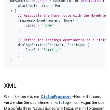
navController
.
graph
=
navController
.
createGraph
(
startDestination
=
Home
)
{
// Associate the home route with the HomeFragm
fragment<HomeFragment
,
Home
>
{
label
=
"Home"
}
// Define the settings destination as a dialog
dialog<SettingsFragment
,
Settings
>
{
label
=
"Settings"
}
}
XML
Wenn Sie bereits ein
DialogFragment
-Element haben,
verwenden Sie das Element
<dialog>
, um Fügen Sie das
Dialogfeld Ihrer Navigationsgrafik hinzu, wie im folgenden