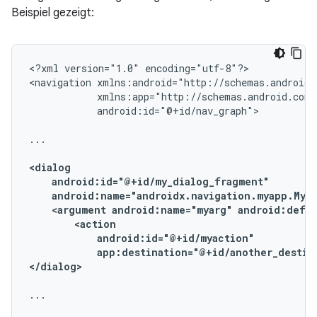
Beispiel gezeigt:
<?xml
version="1.0"
encoding="utf-8"?>

<navigation
android:id="@+id/nav_graph">

...

<argument
android:name="myarg"
android:defau
app:destination="@+id/another_destina
</dialog>
...
