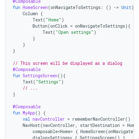
@Composable
fun
HomeScreen
(
onNavigateToSettings
:
()
-
>
Unit
){
Column
{
Text
(
"Home"
)
Button
(
onClick
=
onNavigateToSettings
){
Text
(
"Open settings"
)
}
}
}
// This screen will be displayed as a dialog
@Composable
fun
SettingsScreen
(){
Text
(
"Settings"
)
// ...
}
@Composable
fun
MyApp
()
{
val
navController
=
rememberNavController
()
NavHost
(
navController
,
startDestination
=
Home
composable<Home>
{
HomeScreen
(
onNavigateTo
dialog<Settings>
{
SettingsScreen
()
}