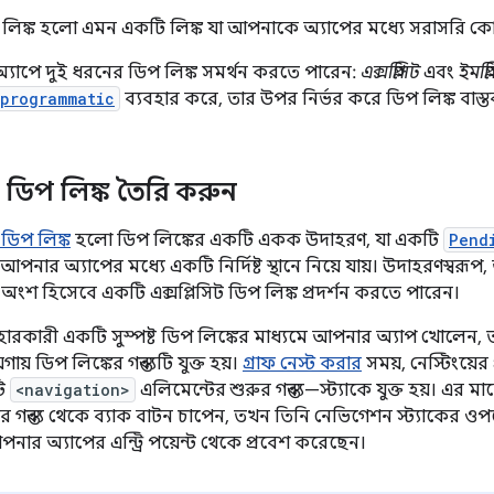
িপ লিঙ্ক হলো এমন একটি লিঙ্ক যা আপনাকে অ্যাপের মধ্যে সরাসরি কোনো নির
াপে দুই ধরনের ডিপ লিঙ্ক সমর্থন করতে পারেন:
এক্সপ্লিসিট
এবং
ইমপ্লি
programmatic
ব্যবহার করে, তার উপর নির্ভর করে ডিপ লিঙ্ক বাস্তবা
্ট ডিপ লিঙ্ক তৈরি করুন
ট ডিপ লিঙ্ক
হলো ডিপ লিঙ্কের একটি একক উদাহরণ, যা একটি
Pend
আপনার অ্যাপের মধ্যে একটি নির্দিষ্ট স্থানে নিয়ে যায়। উদাহরণস্
ংশ হিসেবে একটি এক্সপ্লিসিট ডিপ লিঙ্ক প্রদর্শন করতে পারেন।
রকারী একটি সুস্পষ্ট ডিপ লিঙ্কের মাধ্যমে আপনার অ্যাপ খোলেন, তখন 
ায় ডিপ লিঙ্কের গন্তব্যটি যুক্ত হয়।
গ্রাফ নেস্ট করার
সময়, নেস্টিংয়ের প
টি
<navigation>
এলিমেন্টের শুরুর গন্তব্য—স্ট্যাকে যুক্ত হয়। এ
র গন্তব্য থেকে ব্যাক বাটন চাপেন, তখন তিনি নেভিগেশন স্ট্যাকের
নার অ্যাপের এন্ট্রি পয়েন্ট থেকে প্রবেশ করেছেন।