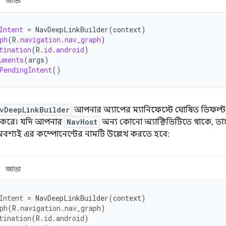
জাভা
Intent
=
NavDeepLinkBuilder
(
context
)
ph
(
R
.
navigation
.
nav_graph
)
tination
(
R
.
id
.
android
)
uments
(
args
)
PendingIntent
()
vDeepLinkBuilder
আপনার অ্যাপের ম্যানিফেস্টে ঘোষিত ডিফল্ট
লু করে। যদি আপনার
NavHost
অন্য কোনো অ্যাক্টিভিটিতে থাকে, তাহ
শ্যই এর কম্পোনেন্টের নামটি উল্লেখ করতে হবে:
জাভা
Intent
=
NavDeepLinkBuilder
(
context
)
ph
(
R
.
navigation
.
nav_graph
)
tination
(
R
.
id
.
android
)