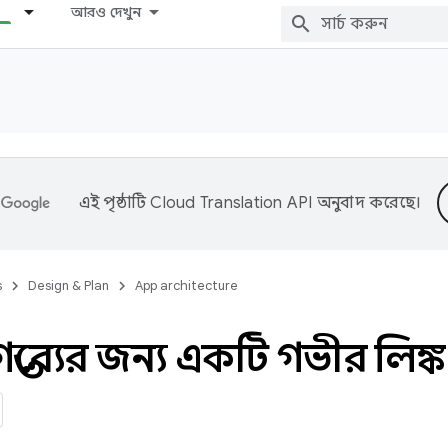
আরও দেখুন
এই পৃষ্ঠাটি
Cloud Translation API
অনুবাদ করেছে।
s
Design & Plan
App architecture
ন্তব্যের জন্য একটি গভীর লিঙ