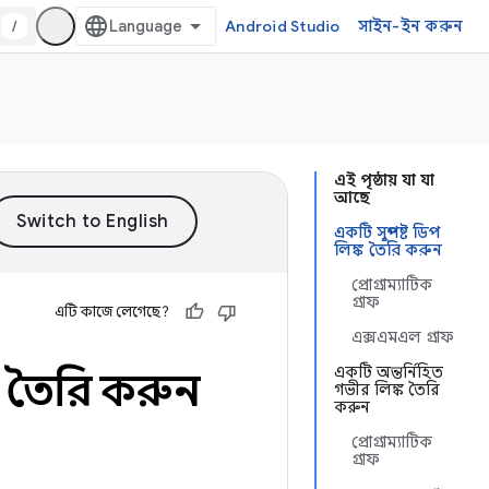
/
Android Studio
সাইন-ইন করুন
এই পৃষ্ঠায় যা যা
আছে
একটি সুস্পষ্ট ডিপ
লিঙ্ক তৈরি করুন
প্রোগ্রাম্যাটিক
গ্রাফ
এটি কাজে লেগেছে?
এক্সএমএল গ্রাফ
একটি অন্তর্নিহিত
্ক তৈরি করুন
গভীর লিঙ্ক তৈরি
করুন
প্রোগ্রাম্যাটিক
গ্রাফ