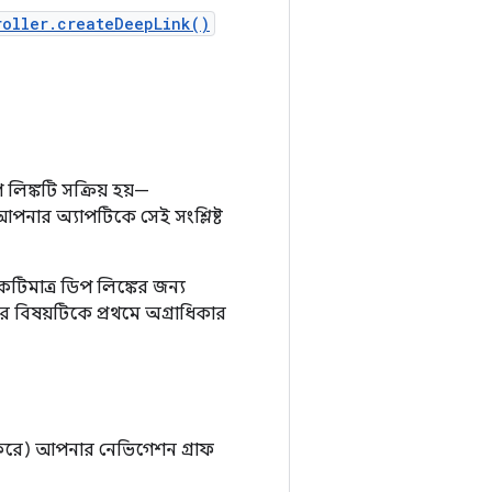
roller.createDeepLink()
 লিঙ্কটি সক্রিয় হয়—
পনার অ্যাপটিকে সেই সংশ্লিষ্ট
িমাত্র ডিপ লিঙ্কের জন্য
োর বিষয়টিকে প্রথমে অগ্রাধিকার
করে) আপনার নেভিগেশন গ্রাফ