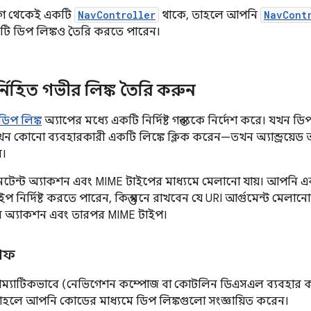
ে থেকেই একটি
NavController
থাকে, তাহলে আপনি
NavCont
টি ডিপ লিঙ্কও তৈরি করতে পারেন।
্নিহিত গভীর লিঙ্ক তৈরি করুন
ডিপ লিঙ্ক
অ্যাপের মধ্যে একটি নির্দিষ্ট গন্তব্যকে নির্দেশ করে। যখন ডিপ
খন কোনো ব্যবহারকারী একটি লিঙ্কে ক্লিক করেন—তখন অ্যান্ড্রয়েড আ
ে।
ইনটেন্ট অ্যাকশন এবং MIME টাইপের মাধ্যমে মেলানো যায়। আপনি একট
প নির্দিষ্ট করতে পারেন, কিন্তু মনে রাখবেন যে URI আর্গুমেন্ট মেলান
পর অ্যাকশন এবং তারপর MIME টাইপ।
্রাফ
্রাম্যাটিকভাবে (নেভিগেশন কম্পোজ বা কোটলিন ডিএসএল ব্যবহার 
তাহলে আপনি কোডের মাধ্যমে ডিপ লিঙ্কগুলো সংজ্ঞায়িত করেন।