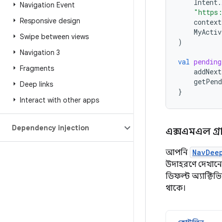
Intent
.
Navigation Event
"https:
Responsive design
context
MyActiv
Swipe between views
)
Navigation 3
val
pending
Fragments
addNext
getPend
Deep links
}
Interact with other apps
Dependency injection
এক্সএমএল গ্
আপনি
NavDee
উদাহরণে দেখানো 
ডিফল্ট অ্যাক্টি
থাকে।