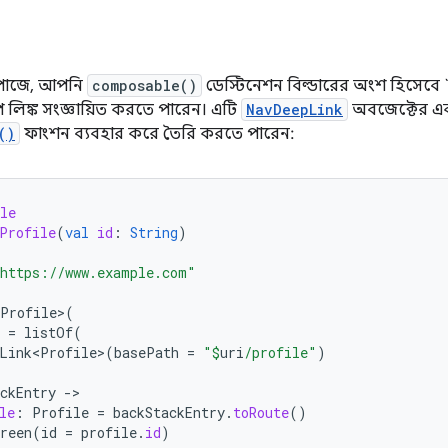
্পোজে, আপনি
composable()
ডেস্টিনেশন বিল্ডারের অংশ হিসেবে 
 লিঙ্ক সংজ্ঞায়িত করতে পারেন। এটি
NavDeepLink
অবজেক্টের এক
()
ফাংশন ব্যবহার করে তৈরি করতে পারেন:
le
Profile
(
val
id
:
String
)
https://www.example.com"
<Profile>
(
=
listOf
(
Link<Profile>
(
basePath
=
"
$
uri
/profile"
)
ckEntry
-
le
:
Profile
=
backStackEntry
.
toRoute
()
reen
(
id
=
profile
.
id
)