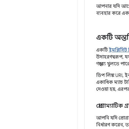
আপনার যদি আগ
ব্যবহার করে এক
একটি অন্তর
একটি
ইমপ্লিসিট 
উদাহরণস্বরূপ, য
গন্তব্যে খুলতে পার
ডিপ লিঙ্ক URI, 
একাধিক ম্যাচ টাই
দেওয়া হয়, এর
প্রোগ্রাম্যাটিক গ
আপনি যদি প্রোগ
নির্ধারণ করেন, 