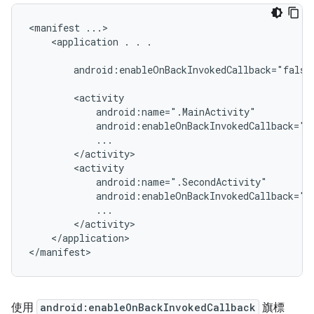
<manifest
<application
.
.
.

android:enableOnBackInvokedCallback="false"
</application>

使用
android:enableOnBackInvokedCallback
旗標