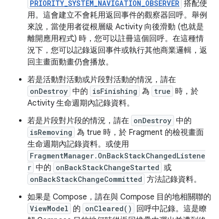
PRIORITY_SYSTEM_NAVIGATION_OBSERVER
搭配使
用。這會建立不會耗用返回事件的觀察器回呼。舉例
來說，當使用者從根層級 Activity 向後滑動 (也就是
離開應用程式) 時，您可以註冊這個回呼。在這種情
況下，您可以記錄返回事件或執行其他商業邏輯，返
回主畫面動畫仍會播放。
若是活動對活動或片段對活動的情況，請在
onDestroy
中的
isFinishing
為
true
時，於
Activity 生命週期內記錄資料。
若是片段對片段的情況，請在
onDestroy
中的
isRemoving
為 true 時，於 Fragment 的檢視畫面
生命週期內記錄資料。或使用
FragmentManager.OnBackStackChangedListene
r
中的
onBackStackChangeStarted
或
onBackStackChangeCommitted
方法記錄資料。
如果是 Compose，請在與 Compose 目的地相關聯的
ViewModel
的
onCleared()
回呼中記錄。這是瞭