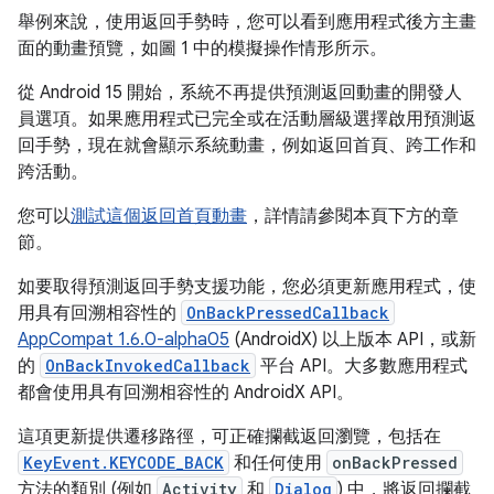
舉例來說，使用返回手勢時，您可以看到應用程式後方主畫
面的動畫預覽，如圖 1 中的模擬操作情形所示。
從 Android 15 開始，系統不再提供預測返回動畫的開發人
員選項。如果應用程式已完全或在活動層級選擇啟用預測返
回手勢，現在就會顯示系統動畫，例如返回首頁、跨工作和
跨活動。
您可以
測試這個返回首頁動畫
，詳情請參閱本頁下方的章
節。
如要取得預測返回手勢支援功能，您必須更新應用程式，使
用具有回溯相容性的
OnBackPressedCallback
AppCompat 1.6.0-alpha05
(AndroidX) 以上版本 API，或新
的
OnBackInvokedCallback
平台 API。大多數應用程式
都會使用具有回溯相容性的 AndroidX API。
這項更新提供遷移路徑，可正確攔截返回瀏覽，包括在
KeyEvent.KEYCODE_BACK
和任何使用
onBackPressed
方法的類別 (例如
Activity
和
Dialog
) 中，將返回攔截