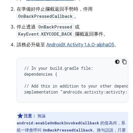
在準備好停止攔截返回手勢時，停用
OnBackPressedCallback
。
停止透過
OnBackPressed
或
KeyEvent.KEYCODE_BACK
攔截返回事件。
請務必升級至
AndroidX Activity 1.6.0-alpha05
。
//
In
your
build.gradle
file:

dependencies
{

//
Add
this
in
addition
to
your
other
dependen
implementation
注意：
無論
的值為何，系
android:enableOnBackInvokedCallback
統一律會呼叫
。換句話說，只要
OnBackPressedCallback