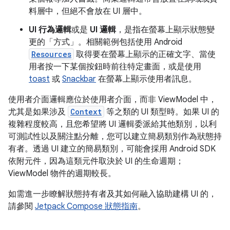
料層中，但絕不會放在 UI 層中。
UI 行為邏輯
或是
UI 邏輯
，是指在螢幕上顯示狀態變
更的「方式」
。相關範例包括使用 Android
Resources
取得要在螢幕上顯示的正確文字、當使
用者按一下某個按鈕時前往特定畫面，或是使用
toast
或
Snackbar
在螢幕上顯示使用者訊息。
使用者介面邏輯應位於使用者介面，而非 ViewModel 中，
尤其是如果涉及
Context
等之類的 UI 類型時。如果 UI 的
複雜程度較高，且您希望將 UI 邏輯委派給其他類別，以利
可測試性以及關注點分離，您可以建立簡易類別作為狀態持
有者
。透過 UI 建立的簡易類別，可能會採用 Android SDK
依附元件，因為這類元件取決於 UI 的生命週期；
ViewModel 物件的週期較長。
如需進一步瞭解狀態持有者及其如何融入協助建構 UI 的，
請參閱
Jetpack Compose 狀態指南
。