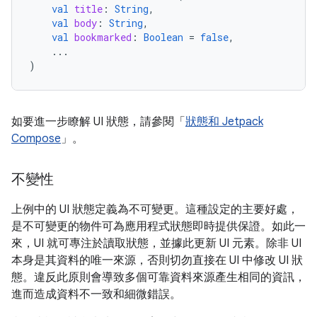
val
title
:
String
,
val
body
:
String
,
val
bookmarked
:
Boolean
=
false
,
...
)
如要進一步瞭解 UI 狀態，請參閱「
狀態和 Jetpack
Compose
」。
不變性
上例中的 UI 狀態定義為不可變更。這種設定的主要好處，
是不可變更的物件可為應用程式狀態即時提供保證。如此一
來，UI 就可專注於讀取狀態，並據此更新 UI 元素。除非 UI
本身是其資料的唯一來源，否則切勿直接在 UI 中修改 UI 狀
態。違反此原則會導致多個可靠資料來源產生相同的資訊，
進而造成資料不一致和細微錯誤。