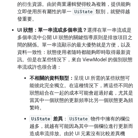
的衍生資源。由於商業邏輯變得較為複雜，提供能夠
立即使用所有屬性的單一
UiState
類別，就變得越
發重要。
UI 狀態：單一串流或多個串流？
選擇在單一串流或是
多個串流中公開 UI 狀態的關鍵指導原則是排放項目之
間的關係。單一串流顯示的最大優勢就是方便，以及
資料一致性：狀態使用者隨時都能夠即時取得最新資
訊。但是在某些情況下，來自 ViewModel 的個別狀態
串流或許也很合適：
不相關的資料類型：
呈現 UI 所需的某些狀態可
能彼此完全獨立。在這種情況下，將這些不同的
狀態組合在一起的成本可能會超過好處，尤其是
當其中一個狀態的更新頻率比另一個狀態更為頻
繁時。
UiState
差異
：
UiState
物件中擁有的欄位
越多，就越有可能因為其中一個欄位進行更新而
造成串流排放。由於 UI 元素沒有比較差異機