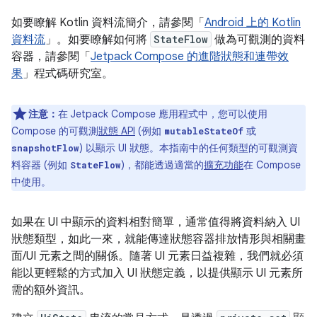
如要瞭解 Kotlin 資料流簡介，請參閱「
Android 上的 Kotlin
資料流
」。如要瞭解如何將
StateFlow
做為可觀測的資料
容器，請參閱「
Jetpack Compose 的進階狀態和連帶效
果
」程式碼研究室。
注意：
在 Jetpack Compose 應用程式中，您可以使用
Compose 的可觀測
狀態 API
(例如
或
mutableStateOf
) 以顯示 UI 狀態。本指南中的任何類型的可觀測資
snapshotFlow
料容器 (例如
)，都能透過適當的
擴充功能
在 Compose
StateFlow
中使用。
如果在 UI 中顯示的資料相對簡單，通常值得將資料納入 UI
狀態類型，如此一來，就能傳達狀態容器排放情形與相關畫
面/UI 元素之間的關係。隨著 UI 元素日益複雜，我們就必須
能以更輕鬆的方式加入 UI 狀態定義，以提供顯示 UI 元素所
需的額外資訊。