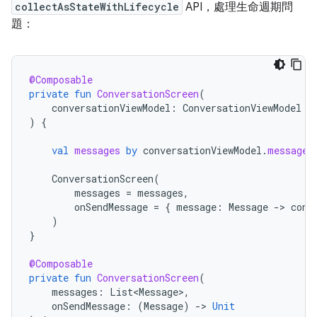
collectAsStateWithLifecycle
API，處理生命週期問
題：
@Composable
private
fun
ConversationScreen
(
conversationViewModel
:
ConversationViewModel
=
)
{
val
messages
by
conversationViewModel
.
messages
ConversationScreen
(
messages
=
messages
,
onSendMessage
=
{
message
:
Message
-
>
conv
)
}
@Composable
private
fun
ConversationScreen
(
messages
:
List<Message>
,
onSendMessage
:
(
Message
)
-
>
Unit