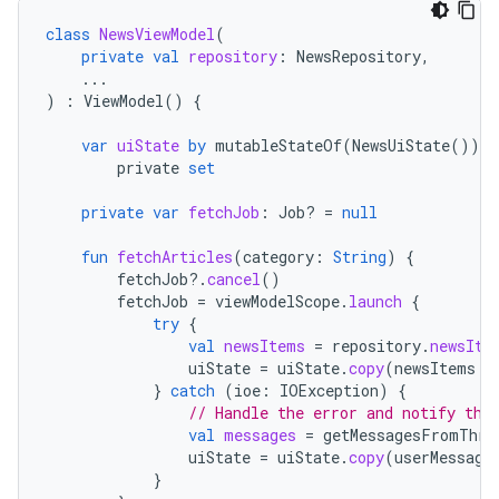
class
NewsViewModel
(
private
val
repository
:
NewsRepository
,
...
)
:
ViewModel
()
{
var
uiState
by
mutableStateOf
(
NewsUiState
())
private
set
private
var
fetchJob
:
Job? 
=
null
fun
fetchArticles
(
category
:
String
)
{
fetchJob
?.
cancel
()
fetchJob
=
viewModelScope
.
launch
{
try
{
val
newsItems
=
repository
.
newsIte
uiState
=
uiState
.
copy
(
newsItems
=
}
catch
(
ioe
:
IOException
)
{
// Handle the error and notify the
val
messages
=
getMessagesFromThro
uiState
=
uiState
.
copy
(
userMessage
}