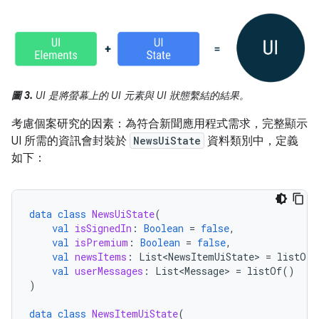
圖 3.
UI 是將螢幕上的 UI 元素與 UI 狀態繫結的結果。
考慮個案研究的因素：為符合新聞應用程式需求，完整顯示
UI 所需的資訊會封裝於
NewsUiState
資料類別中，定義
如下：
data
class
NewsUiState
(
val
isSignedIn
:
Boolean
=
false
,
val
isPremium
:
Boolean
=
false
,
val
newsItems
:
List<NewsItemUiState>
=
listOf
(
val
userMessages
:
List<Message>
=
listOf
()
)
data
class
NewsItemUiState
(