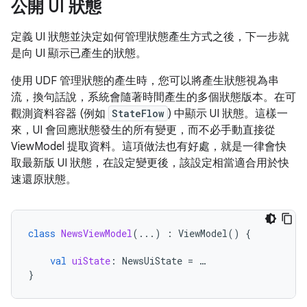
公開 UI 狀態
定義 UI 狀態並決定如何管理狀態產生方式之後，下一步就
是向 UI 顯示已產生的狀態。
使用 UDF 管理狀態的產生時，您可以將產生狀態視為串
流，換句話說，系統會隨著時間產生的多個狀態版本。在可
觀測資料容器 (例如
StateFlow
) 中顯示 UI 狀態。這樣一
來，UI 會回應狀態發生的所有變更，而不必手動直接從
ViewModel 提取資料。這項做法也有好處，就是一律會快
取最新版 UI 狀態，在設定變更後，該設定相當適合用於快
速還原狀態。
class
NewsViewModel
(...)
:
ViewModel
()
{
val
uiState
:
NewsUiState
=
…
}