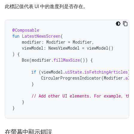
此標記值代表 UI 中的進度列是否存在。
@Composable
fun
LatestNewsScreen
(
modifier
:
Modifier
=
Modifier
,
viewModel
:
NewsViewModel
=
viewModel
()
)
{
Box
(
modifier
.
fillMaxSize
())
{
if
(
viewModel
.
uiState
.
isFetchingArticles
)
CircularProgressIndicator
(
Modifier
.
ali
}
// Add other UI elements. For example, the
}
}
在螢幕中顯示錯誤