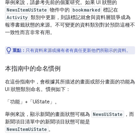
舉例來說，請參考先前的個案研究。如果 UI 狀態的
NewsItemUiState
物件中的
bookmarked
標記在
Activity
類別中更新，則該標記就會與資料層競爭成為
報導書籤狀態的來源。不可變更的資料類別對於預防這種不
一致性而言非常有用。
重點：
只有資料來源或擁有者有責任更新他們所顯示的資料。
本指南中的命名慣例
在這份指南中，會根據其所描述的畫面或部分畫面的功能為
UI 狀態類別命名。慣例如下：
「功能」
+「UiState」
。
舉例來說，顯示新聞的畫面狀態可稱為
NewsUiState
，而
新聞項目清單中的新聞項目狀態可能是
NewsItemUiState
。