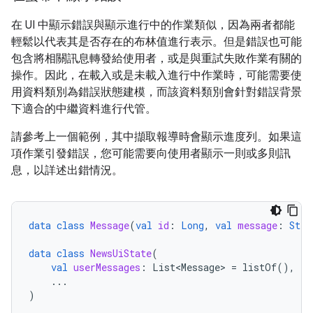
在 UI 中顯示錯誤與顯示進行中的作業類似，因為兩者都能
輕鬆以代表其是否存在的布林值進行表示。但是錯誤也可能
包含將相關訊息轉發給使用者，或是與重試失敗作業有關的
操作。因此，在載入或是未載入進行中作業時，可能需要使
用資料類別為錯誤狀態建模，而該資料類別會針對錯誤背景
下適合的中繼資料進行代管。
請參考上一個範例，其中擷取報導時會顯示進度列。如果這
項作業引發錯誤，您可能需要向使用者顯示一則或多則訊
息，以詳述出錯情況。
data
class
Message
(
val
id
:
Long
,
val
message
:
Stri
data
class
NewsUiState
(
val
userMessages
:
List<Message>
=
listOf
(),
...
)