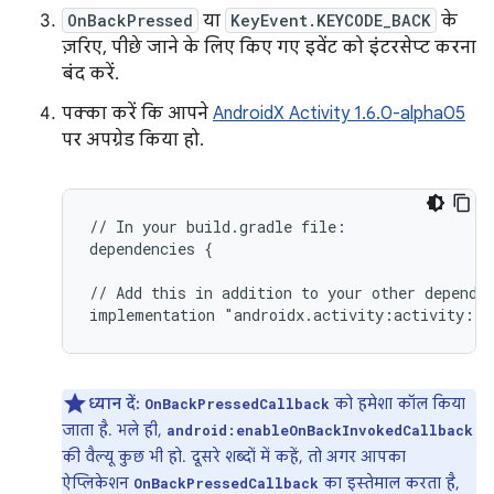
OnBackPressed
या
KeyEvent.KEYCODE_BACK
के
ज़रिए, पीछे जाने के लिए किए गए इवेंट को इंटरसेप्ट करना
बंद करें.
पक्का करें कि आपने
AndroidX Activity 1.6.0-alpha05
पर अपग्रेड किया हो.
//
In
your
build.gradle
file:

dependencies
{

//
Add
this
in
addition
to
your
other
dependen
implementation
ध्यान दें:
को हमेशा कॉल किया
OnBackPressedCallback
जाता है. भले ही,
android:enableOnBackInvokedCallback
की वैल्यू कुछ भी हो. दूसरे शब्दों में कहें, तो अगर आपका
ऐप्लिकेशन
का इस्तेमाल करता है,
OnBackPressedCallback