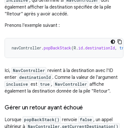
inclusive
, qui détermine si
NavController
doit
également afficher la destination spécifiée de la pile
"Retour" après y avoir accédé.
Prenons l'exemple suivant :
navController
.
popBackStack
(
R
.
id
.
destinationId
,
tru
Ici,
NavController
revient à la destination avec l'ID
entier
destinationId
. Comme la valeur de l'argument
inclusive
est
true
,
NavController
affiche
également la destination donnée de la pile "Retour".
Gérer un retour ayant échoué
Lorsque
popBackStack()
renvoie
false
, un appel
ultérieur à
NavController.getCurrentDestination()