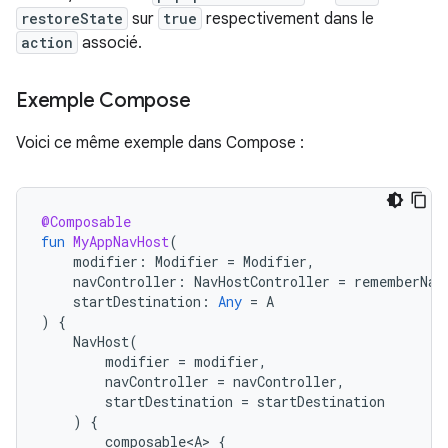
restoreState
sur
true
respectivement dans le
action
associé.
Exemple Compose
Voici ce même exemple dans Compose :
@Composable
fun
MyAppNavHost
(
modifier
:
Modifier
=
Modifier
,
navController
:
NavHostController
=
rememberNav
startDestination
:
Any
=
A
)
{
NavHost
(
modifier
=
modifier
,
navController
=
navController
,
startDestination
=
startDestination
)
{
composable<A>
{