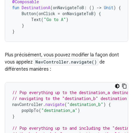
@Composable
fun
DestinationA
(
onNavigateToB
:
()
-
>
Unit
)
{
Button
(
onClick
=
onNavigateToB
)
{
Text
(
"Go to A"
)
}
}
Plus précisément, vous pouvez modifier la façon dont
vous appelez
NavController.navigate()
de
différentes manières :
// Pop everything up to the destination_a destinat
// navigating to the "destination_b" destination
navController
.
navigate
(
"destination_b"
)
{
popUpTo
(
"destination_a"
)
}
// Pop everything up to and including the "destina