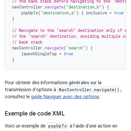
// the back stack before navigating to the "destin
navController
.
navigate
(
"destination_b"
)
{
popUpTo
(
"destination_a"
)
{
inclusive
=
true
}
}
// Navigate to the "search” destination only if we
// the "search" destination, avoiding multiple cop
// back stack
navController
.
navigate
(
"search"
)
{
launchSingleTop
=
true
}
Pour obtenir des informations générales sur la
transmission d'options à
NavController.navigate()
,
consultez le
guide Naviguer avec des options
.
Exemple de code XML
Voici un exemple de
popUpTo
à l'aide d'une action en