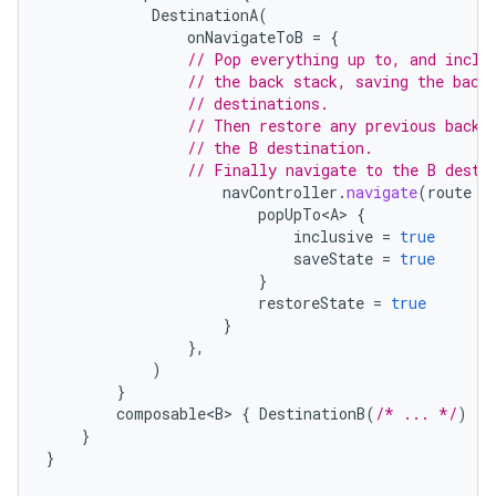
DestinationA
(
onNavigateToB
=
{
// Pop everything up to, and inclu
// the back stack, saving the back
// destinations.
// Then restore any previous back 
// the B destination.
// Finally navigate to the B desti
navController
.
navigate
(
route
=
popUpTo<A>
{
inclusive
=
true
saveState
=
true
}
restoreState
=
true
}
},
)
}
composable<B>
{
DestinationB
(
/* ... */
)
}
}
}