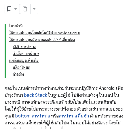
ในหน้านี้
ใช้การสนับสนุนโดยอัตโนมัติด้วย NavigationUI
ใช้การสนับสนุนด้วยตนเองกับ API ที่เกี่ยวข้อง
XML การนำทาง
ตัวเลือกการนำทาง
แหล่งข้อมูลเพิ่มเติม
บล็อกโพสต์
ตัวอย่าง
คอมโพเนนต์การนำทางทำงานร่วมกับระบบปฏิบัติการ Android เพื่อ
บำรุงรักษา
back Stack
ในฐานะผู้ใช้ ไปยังส่วนต่างๆ ในแอป ใน
บางกรณี การคงรักษา
พารามิเตอร์ กลับไปสแต็ก
ในเวลาเดียวกัน
โดยให้ผู้ใช้ย้ายไปมาระหว่างเซลล์ทั้งสอง ตัวอย่างเช่น หากแอปของ
คุณมี
bottom การนำทาง
หรือ
การนำทาง ลิ้นชัก
ด้านหลังหลายช่อง
การรองรับสแต็กช่วยให้ผู้ใช้สลับไปมาในแอปได้อย่างอิสระ โดยไม่