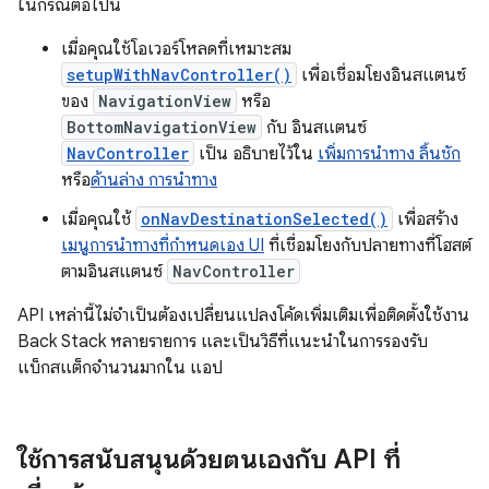
ในกรณีต่อไปนี้
เมื่อคุณใช้โอเวอร์โหลดที่เหมาะสม
setupWithNavController()
เพื่อเชื่อมโยงอินสแตนซ์
ของ
NavigationView
หรือ
BottomNavigationView
กับ อินสแตนซ์
NavController
เป็น อธิบายไว้ใน
เพิ่มการนำทาง ลิ้นชัก
หรือ
ด้านล่าง การนำทาง
เมื่อคุณใช้
onNavDestinationSelected()
เพื่อสร้าง
เมนูการนำทางที่กำหนดเอง UI
ที่เชื่อมโยงกับปลายทางที่โฮสต์
ตามอินสแตนซ์
NavController
API เหล่านี้ไม่จำเป็นต้องเปลี่ยนแปลงโค้ดเพิ่มเติมเพื่อติดตั้งใช้งาน
Back Stack หลายรายการ และเป็นวิธีที่แนะนำในการรองรับ
แบ็กสแต็กจำนวนมากใน แอป
ใช้การสนับสนุนด้วยตนเองกับ API ที่