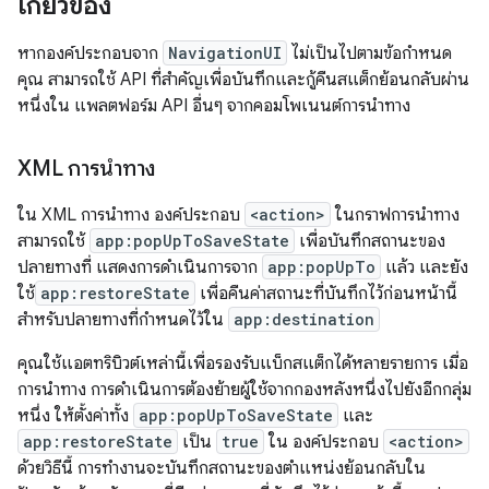
เกี่ยวข้อง
หากองค์ประกอบจาก
NavigationUI
ไม่เป็นไปตามข้อกำหนด
คุณ สามารถใช้ API ที่สำคัญเพื่อบันทึกและกู้คืนสแต็กย้อนกลับผ่าน
หนึ่งใน แพลตฟอร์ม API อื่นๆ จากคอมโพเนนต์การนำทาง
XML การนำทาง
ใน XML การนำทาง องค์ประกอบ
<action>
ในกราฟการนำทาง
สามารถใช้
app:popUpToSaveState
เพื่อบันทึกสถานะของ
ปลายทางที่ แสดงการดำเนินการจาก
app:popUpTo
แล้ว และยัง
ใช้
app:restoreState
เพื่อคืนค่าสถานะที่บันทึกไว้ก่อนหน้านี้
สำหรับปลายทางที่กำหนดไว้ใน
app:destination
คุณใช้แอตทริบิวต์เหล่านี้เพื่อรองรับแบ็กสแต็กได้หลายรายการ เมื่อ
การนำทาง การดำเนินการต้องย้ายผู้ใช้จากกองหลังหนึ่งไปยังอีกกลุ่ม
หนึ่ง ให้ตั้งค่าทั้ง
app:popUpToSaveState
และ
app:restoreState
เป็น
true
ใน องค์ประกอบ
<action>
ด้วยวิธีนี้ การทำงานจะบันทึกสถานะของตำแหน่งย้อนกลับใน