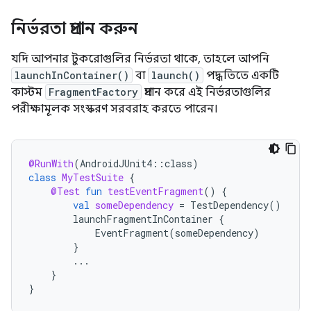
নির্ভরতা প্রদান করুন
যদি আপনার টুকরোগুলির নির্ভরতা থাকে, তাহলে আপনি
launchInContainer()
বা
launch()
পদ্ধতিতে একটি
কাস্টম
FragmentFactory
প্রদান করে এই নির্ভরতাগুলির
পরীক্ষামূলক সংস্করণ সরবরাহ করতে পারেন।
@RunWith
(
AndroidJUnit4
::
class
)
class
MyTestSuite
{
@Test
fun
testEventFragment
()
{
val
someDependency
=
TestDependency
()
launchFragmentInContainer
{
EventFragment
(
someDependency
)
}
...
}
}