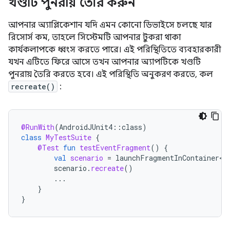
খণ্ডটি পুনরায় তৈরি করুন
আপনার অ্যাপ্লিকেশান যদি এমন কোনো ডিভাইসে চলছে যার
রিসোর্স কম, তাহলে সিস্টেমটি আপনার টুকরা থাকা
কার্যকলাপকে ধ্বংস করতে পারে। এই পরিস্থিতিতে ব্যবহারকারী
যখন এটিতে ফিরে আসে তখন আপনার অ্যাপটিকে খণ্ডটি
পুনরায় তৈরি করতে হবে। এই পরিস্থিতি অনুকরণ করতে, কল
recreate()
:
@RunWith
(
AndroidJUnit4
::
class
)
class
MyTestSuite
{
@Test
fun
testEventFragment
()
{
val
scenario
=
launchFragmentInContainer<E
scenario
.
recreate
()
...
}
}