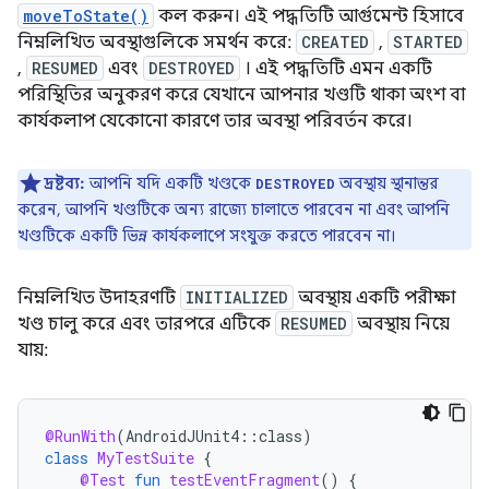
moveToState()
কল করুন। এই পদ্ধতিটি আর্গুমেন্ট হিসাবে
নিম্নলিখিত অবস্থাগুলিকে সমর্থন করে:
CREATED
,
STARTED
,
RESUMED
এবং
DESTROYED
। এই পদ্ধতিটি এমন একটি
পরিস্থিতির অনুকরণ করে যেখানে আপনার খণ্ডটি থাকা অংশ বা
কার্যকলাপ যেকোনো কারণে তার অবস্থা পরিবর্তন করে।
দ্রষ্টব্য:
আপনি যদি একটি খণ্ডকে
অবস্থায় স্থানান্তর
DESTROYED
করেন, আপনি খণ্ডটিকে অন্য রাজ্যে চালাতে পারবেন না এবং আপনি
খণ্ডটিকে একটি ভিন্ন কার্যকলাপে সংযুক্ত করতে পারবেন না।
নিম্নলিখিত উদাহরণটি
INITIALIZED
অবস্থায় একটি পরীক্ষা
খণ্ড চালু করে এবং তারপরে এটিকে
RESUMED
অবস্থায় নিয়ে
যায়:
@RunWith
(
AndroidJUnit4
::
class
)
class
MyTestSuite
{
@Test
fun
testEventFragment
()
{