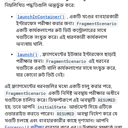
নিম্নলিখিত পদ্ধতিগুলি অন্তর্ভুক্ত করে:
launchInContainer()
, একটি খণ্ডের ব্যবহারকারী
ইন্টারফেস পরীক্ষা করার জন্য।
FragmentScenario
একটি কার্যকলাপের রুট ভিউ কন্ট্রোলারের সাথে
খণ্ডটিকে সংযুক্ত করে। এই ধারণকারী কার্যকলাপ
অন্যথায় খালি.
launch()
, ফ্র্যাগমেন্টের ইউজার ইন্টারফেস ছাড়াই
পরীক্ষার জন্য।
FragmentScenario
এই ধরনের
খণ্ডটিকে একটি
খালি কার্যকলাপের
সাথে সংযুক্ত করে,
যার কোনো রুট ভিউ নেই।
এই ফ্র্যাগমেন্টের ধরনগুলির মধ্যে একটি চালু করার পরে,
FragmentScenario
একটি নির্দিষ্ট অবস্থায় পরীক্ষার অধীনে
খণ্ডটিকে চালিত করে। ডিফল্টরূপে এই অবস্থাটি
RESUMED
হয়, তবে আপনি
initialState
আর্গুমেন্ট দিয়ে এটিকে
ওভাররাইড করতে পারেন।
RESUMED
অবস্থা নির্দেশ করে যে
খণ্ডটি চলছে এবং ব্যবহারকারীর কাছে দৃশ্যমান। আপনি
Espresso UI পরীক্ষা
ব্যবহার করে এর UI উপাদান সম্পর্কে তথ্য