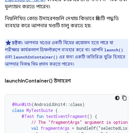
মূল্যায়ন করতে পারেন।
নিম্নলিখিত কোড উদাহরণগুলি দেখায় কিভাবে প্রতিটি পদ্ধতি
ব্যবহার করে আপনার খণ্ডটি চালু করতে হয়:
দ্রষ্টব্য:
আপনার খণ্ডের একটি থিমের প্রয়োজন হতে পারে যা
পরীক্ষার কার্যকলাপ ডিফল্টরূপে ব্যবহার করে না। আপনি
launch()
এবং
এর জন্য একটি অতিরিক্ত যুক্তি হিসাবে
launchInContainer()
আপনার নিজস্ব থিম প্রদান করতে পারেন।
launchInContainer() উদাহরণ
@RunWith
(
AndroidJUnit4
::
class
)
class
MyTestSuite
{
@Test
fun
testEventFragment
()
{
// The "fragmentArgs" argument is optional
val
fragmentArgs
=
bundleOf
(
“
selectedListI