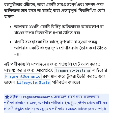
বহুমুখীতার প্রেক্ষিতে, তারা একটি সামঞ্জস্যপূর্ণ এবং সম্পদ-দক্ষ
অভিজ্ঞতা প্রদান করে তা যাচাই করা গুরুত্বপূর্ণ। নিম্নলিখিত নোট
করুন:
আপনার খণ্ডটি একটি নির্দিষ্ট অভিভাবক কার্যকলাপ বা
খণ্ডের উপর নির্ভরশীল হওয়া উচিত নয়।
খণ্ডটি ব্যবহারকারীর কাছে দৃশ্যমান না হওয়া পর্যন্ত
আপনার একটি খণ্ডের দৃশ্য শ্রেণিবিন্যাস তৈরি করা উচিত
নয়।
এই পরীক্ষাগুলি সম্পাদনের জন্য শর্তগুলি সেট আপ করতে
সাহায্য করার জন্য, AndroidX
fragment-testing
লাইব্রেরি
FragmentScenario
ক্লাস প্রদান করে টুকরা তৈরি করতে এবং
তাদের
Lifecycle.State
পরিবর্তন করতে।
দ্রষ্টব্য:
অবজেক্ট ধারণ করে সফলভাবে
FragmentScenario
পরীক্ষা চালানোর জন্য, আপনার পরীক্ষার ইনস্ট্রুমেন্টেশন থ্রেডে API-এর
প্রতিটি পদ্ধতি চালান। অ্যান্ড্রয়েড পরীক্ষায় ব্যবহৃত বিভিন্ন থ্রেড সম্পর্কে