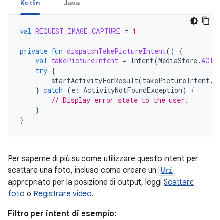
Kotlin
Java
val
REQUEST_IMAGE_CAPTURE
=
1
private
fun
dispatchTakePictureIntent
()
{
val
takePictureIntent
=
Intent
(
MediaStore
.
ACTI
try
{
startActivityForResult
(
takePictureIntent
,
}
catch
(
e
:
ActivityNotFoundException
)
{
// Display error state to the user.
}
}
Per saperne di più su come utilizzare questo intent per
scattare una foto, incluso come creare un
Uri
appropriato per la posizione di output, leggi
Scattare
foto
o
Registrare video
.
Filtro per intent di esempio: