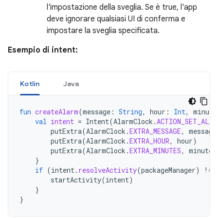
l'impostazione della sveglia. Se è true, l'app
deve ignorare qualsiasi UI di conferma e
impostare la sveglia specificata.
Esempio di intent:
Kotlin
Java
fun
createAlarm
(
message
:
String
,
hour
:
Int
,
minute
val
intent
=
Intent
(
AlarmClock
.
ACTION_SET_ALAR
putExtra
(
AlarmClock
.
EXTRA_MESSAGE
,
message
putExtra
(
AlarmClock
.
EXTRA_HOUR
,
hour
)
putExtra
(
AlarmClock
.
EXTRA_MINUTES
,
minutes
}
if
(
intent
.
resolveActivity
(
packageManager
)
!=
startActivity
(
intent
)
}
}