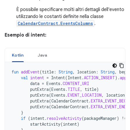
È possibile specificare molti altri dettagli dell'evento
utilizzando le costanti definite nella classe
CalendarContract.EventsColumns
.
Esempio di intent:
Kotlin
Java
fun
addEvent
(
title
:
String
,
location
:
String
,
begi
val
intent
=
Intent
(
Intent
.
ACTION_INSERT
).
appl
data
=
Events
.
CONTENT_URI
putExtra
(
Events
.
TITLE
,
title
)
putExtra
(
Events
.
EVENT_LOCATION
,
location
)
putExtra
(
CalendarContract
.
EXTRA_EVENT_BEGI
putExtra
(
CalendarContract
.
EXTRA_EVENT_END_
}
if
(
intent
.
resolveActivity
(
packageManager
)
!=
startActivity
(
intent
)
}