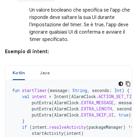
Un valore booleano che specifica se l'app che
risponde deve saltare la sua UI durante
l'impostazione del timer. Se è true, l'app deve
ignorare qualsiasi UI di conferma e avviare il
timer specificato.
Esempio di intent:
Kotlin
Java
fun
startTimer
(
message
:
String
,
seconds
:
Int
)
{
val
intent
=
Intent
(
AlarmClock
.
ACTION_SET_TIME
putExtra
(
AlarmClock
.
EXTRA_MESSAGE
,
message
putExtra
(
AlarmClock
.
EXTRA_LENGTH
,
seconds
)
putExtra
(
AlarmClock
.
EXTRA_SKIP_UI
,
true
)
}
if
(
intent
.
resolveActivity
(
packageManager
)
!=
startActivity
(
intent
)