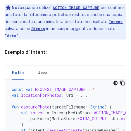
Nota
:quando utilizzi
per scattare
ACTION_IMAGE_CAPTURE
una foto, la fotocamera potrebbe restituire anche una copia
ridimensionata o una miniatura della foto nel risultato
,
Intent
salvata come
in un campo aggiuntivo denominato
Bitmap
.
"data"
Esempio di intent:
Kotlin
Java
const
val
REQUEST_IMAGE_CAPTURE
=
1
val
locationForPhotos
:
Uri
=
...
fun
capturePhoto
(
targetFilename
:
String
)
{
val
intent
=
Intent
(
MediaStore
.
ACTION_IMAGE_CA
putExtra
(
MediaStore
.
EXTRA_OUTPUT
,
Uri
.
with
}
if
(
intent
.
resolveActivity
(
packageManager
)
!=