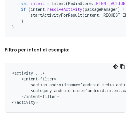
val
intent
=
Intent
(
MediaStore
.
INTENT_ACTION_V
if
(
intent
.
resolveActivity
(
packageManager
)
!=
startActivityForResult
(
intent
,
REQUEST_IMA
}
}
Filtro per intent di esempio:
<activity
<action
android:name="android.media.action
<category
android:name="android.intent.cat
</intent-filter>

</activity>