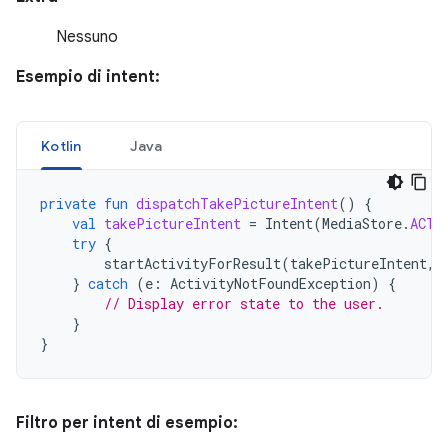
Nessuno
Esempio di intent:
Kotlin
Java
private
fun
dispatchTakePictureIntent
()
{
val
takePictureIntent
=
Intent
(
MediaStore
.
ACTI
try
{
startActivityForResult
(
takePictureIntent
,
}
catch
(
e
:
ActivityNotFoundException
)
{
// Display error state to the user.
}
}
Filtro per intent di esempio: