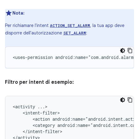
Nota:
Per richiamare l'intent
, la tua app deve
ACTION_SET_ALARM
disporre dell'autorizzazione
:
SET_ALARM
<uses-permission
android:name="com.android.alarm.p
Filtro per intent di esempio:
<activity
<action
android:name="android.intent.actio
<category
android:name="android.intent.cat
</intent-filter>

</activity>