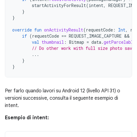
startActivityForResult
(
intent
,
REQUEST_IMA
}
}
override
fun
onActivityResult
(
requestCode
:
Int
,
re
if
(
requestCode
==
REQUEST_IMAGE_CAPTURE
 && 
re
val
thumbnail
:
Bitmap
=
data
.
getParcelable
// Do other work with full size photo save
...
}
}
Per farlo quando lavori su Android 12 (livello API 31) o
versioni successive, consulta il seguente esempio di
intent.
Esempio di intent: