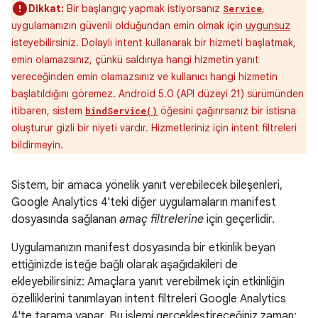
Dikkat:
Bir başlangıç yapmak istiyorsanız
,
Service
uygulamanızın güvenli olduğundan emin olmak için
uygunsuz
isteyebilirsiniz. Dolaylı intent kullanarak bir hizmeti başlatmak,
emin olamazsınız, çünkü saldırıya hangi hizmetin yanıt
vereceğinden emin olamazsınız ve kullanıcı hangi hizmetin
başlatıldığını göremez. Android 5.0 (API düzeyi 21) sürümünden
itibaren, sistem
öğesini çağırırsanız bir istisna
bindService()
oluşturur gizli bir niyeti vardır. Hizmetleriniz için intent filtreleri
bildirmeyin.
Sistem, bir amaca yönelik yanıt verebilecek bileşenleri,
Google Analytics 4'teki diğer uygulamaların manifest
dosyasında sağlanan
amaç filtrelerine
için geçerlidir.
Uygulamanızın manifest dosyasında bir etkinlik beyan
ettiğinizde isteğe bağlı olarak aşağıdakileri de
ekleyebilirsiniz: Amaçlara yanıt verebilmek için etkinliğin
özelliklerini tanımlayan intent filtreleri Google Analytics
4'te tarama yapar. Bu işlemi gerçekleştireceğiniz zaman: