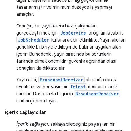
diğer bileşenlere sadece bir
ağ geçidi
olarak
tasarlanmıştır ve minimum düzeyde iş yapmayı
amaçlar.
Örneğin, bir yayın alıcısı bazı çalışmaları
gerçekleştirmek için
JobService
programlayabilir.
JobScheduler
kullanarak bir etkinlikte. Yayın alıcıları
genellikle birbiriyle etkileşimde bulunan uygulamaları
içerir. Bu nedenle, yayın sırasında bu sorunların
farkında olmak önemlidir. güvenlik açısından olası
sonuçları da dikkate alır.
Yayın alıcı,
BroadcastReceiver
alt sınıfı olarak
uygulanır. ve her yayın bir
Intent
nesnesi olarak
sunulur. Daha fazla bilgi için
BroadcastReceiver
sınıfını görüntüleyin.
İçerik sağlayıcılar
İçerik sağlayıcı
, saklayabileceğiniz paylaşılan bir