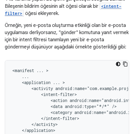
Bileşenin bildirim öğesinin alt öğesi olarak bir
<intent-
filter>
öğesi ekleyerek.
Örneğin, yeni e-posta oluşturma etkinliği olan bir e-posta
uygulaması derliyorsanız, "gönder" komutuna yanıt vermek
için bir intent filtresi tanımlayın yeni bir e-posta
göndermeyi düşünüyor aşağıdaki örnekte gösterildiği gibi:
<manifest
...
<application
...
<activity
<action
android:name="android.inte
<data
android:type="*/*"
<category
android:name="android.in
</application>
