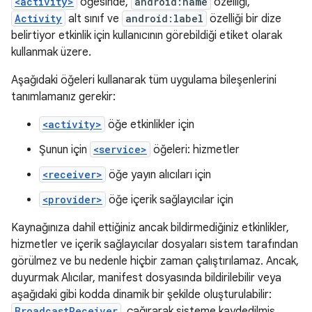
<activity>
öğesinde,
android:name
özelliği,
Activity
alt sınıf ve
android:label
özelliği bir dize
belirtiyor etkinlik için kullanıcının görebildiği etiket olarak
kullanmak üzere.
Aşağıdaki öğeleri kullanarak tüm uygulama bileşenlerini
tanımlamanız gerekir:
<activity>
öğe etkinlikler için
Şunun için
<service>
öğeleri: hizmetler
<receiver>
öğe yayın alıcıları için
<provider>
öğe içerik sağlayıcılar için
Kaynağınıza dahil ettiğiniz ancak bildirmediğiniz etkinlikler,
hizmetler ve içerik sağlayıcılar dosyaları sistem tarafından
görülmez ve bu nedenle hiçbir zaman çalıştırılamaz. Ancak,
duyurmak Alıcılar, manifest dosyasında bildirilebilir veya
aşağıdaki gibi kodda dinamik bir şekilde oluşturulabilir:
BroadcastReceiver
. çağırarak sisteme kaydedilmiş