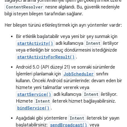
sağlayıcı arama yöntemleriyle işlem gerçekleştirmek üzere
ContentResolver
nesne algılandı. Bu, güvenlik nedeniyle
bilgi isteyen bileşen tarafından sağlanır.
Her bileşen türünü etkinleştirmek için ayrı yöntemler vardır:
Bir etkinlik başlatabilir veya yeni bir şey sunmak için
startActivity()
adlı kullanıcıya
Intent
iletiliyor
veya etkinliğin bir sonuç döndürmesini istediğinizde
startActivityForResult()
.
Android 5.0 (API düzeyi 21) ve sonraki sürümlerde
İşlemleri planlamak için
JobScheduler
sınıfını
kullanın. Önceki Android sürümlerinde: devam eden bir
hizmete yeni talimatlar vererek veya
startService()
adlı kullanıcıya
Intent
iletiliyor.
Hizmete
Intent
ileterek hizmet bağlayabilirsiniz.
bindService()
.
Aşağıdaki gibi yöntemlere
Intent
ileterek bir yayın
başlatabilirsiniz:
sendBroadcast()
veya