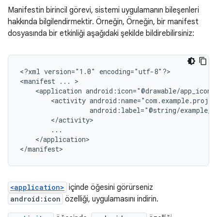
Manifestin birincil görevi, sistemi uygulamanın bileşenleri
hakkında bilgilendirmektir. Örneğin, Örneğin, bir manifest
dosyasında bir etkinliği aşağıdaki şekilde bildirebilirsiniz:
<?xml
version="1.0"
encoding="utf-8"?>

<manifest
...
<application
android:icon="@drawable/app_icon.
<activity
android:label="@string/example_l
</application>

</manifest>
<application>
içinde öğesini görürseniz
android:icon
özelliği, uygulamasını indirin.