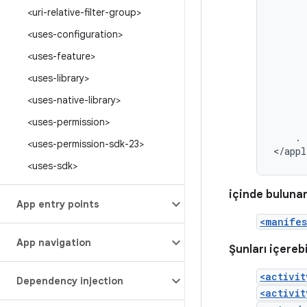
<uri-relative-filter-group>
<uses-configuration>
<uses-feature>
<uses-library>
<uses-native-library>
<uses-permission>
.
<uses-permission-sdk-23>
</appl
<uses-sdk>
içinde buluna
App entry points
<manifes
App navigation
Şunları içerebi
<activit
Dependency injection
<activit