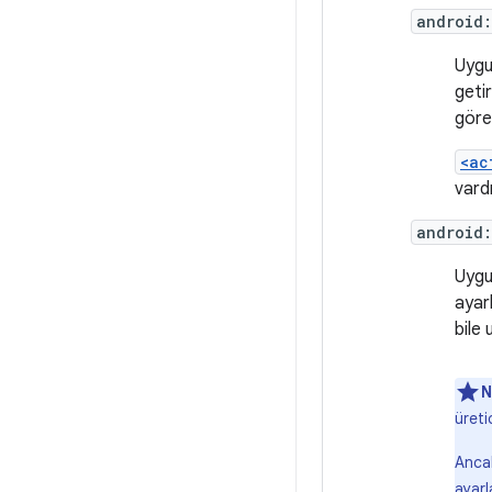
android
Uygu
geti
göre
<ac
vardı
android
Uygu
ayar
bile
N
üreti
Ancak
ayarl