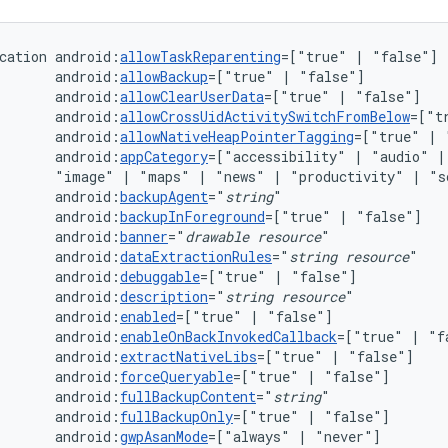
cation
android:
allowTaskReparenting
=["true"
|
android:
allowBackup
=["true"
|
android:
allowClearUserData
=["true"
|
android:
allowCrossUidActivitySwitchFromBelow
=["t
android:
allowNativeHeapPointerTagging
=["true"
|
android:
appCategory
=["accessibility"
|
"audio"
|
"image"
|
"maps"
|
"news"
|
"productivity"
|
"s
android:
backupAgent
="
string
android:
backupInForeground
=["true"
|
android:
banner
="
drawable
resource
android:
dataExtractionRules
="
string
resource
android:
debuggable
=["true"
|
android:
description
="
string
resource
android:
enabled
=["true"
|
android:
enableOnBackInvokedCallback
=["true"
|
android:
extractNativeLibs
=["true"
|
android:
forceQueryable
=["true"
|
android:
fullBackupContent
="
string
android:
fullBackupOnly
=["true"
|
android:
gwpAsanMode
=["always"
|