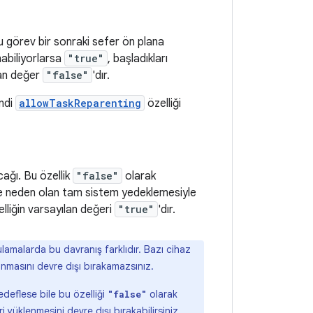
bu görev bir sonraki sefer ön plana
nabiliyorlarsa
"true"
, başladıkları
lan değer
"false"
'dır.
endi
allowTaskReparenting
özelliği
ağı. Bu özellik
"false"
olarak
ne neden olan tam sistem yedeklemesiyle
liğin varsayılan değeri
"true"
'dır.
lamalarda bu davranış farklıdır. Bazı cihaz
ınmasını devre dışı bırakamazsınız.
deflese bile bu özelliği
olarak
"false"
yüklenmesini devre dışı bırakabilirsiniz.