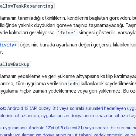
:allowTaskReparenting
lamanın tanımladığı etkinliklerin, kendilerini başlatan görevden, 
rildiğinde yakınlık duydukları göreve taşınıp taşınamayacağı. Taşı
vde kalmaları gerekiyorsa
"false"
simgesi gösterilir. Varsayı
tivity>
öğesinin, burada ayarlanan değeri geçersiz kılabilen k
r.
:allowBackup
lamanın yedekleme ve geri yükleme altyapısına katılıp katılmayac
lanırsa, tüm uygulama verilerinin
adb
kullanılarak kaydedilmesi
 uygulama hiçbir zaman yedeklenmez veya geri yüklenmez. Bu özel
ot:
Android 12 (API düzeyi 31) veya sonraki sürümleri hedefleyen uygu
cilerinin cihazlarında, uygulamanızın dosyalarının cihazdan cihaza taş
 uygulamanız Android 12'yi (API düzeyi 31) veya sonraki bir sürümü he
ayarak uygulamanızın dosyalarının bulut tabanlı yedeklenmesini ve geri 