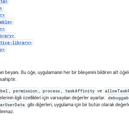
ata>
>
r>
able>
r>
brary>
tive-library>
y>
n beyanı. Bu öğe, uygulamanın her bir bileşenini bildiren alt öğele
 sahiptir.
abel
,
permission
,
process
,
taskAffinity
ve
allowTask
lerinin ilgili özellikleri için varsayılan değerler ayarlar.
debuggab
arUserData
gibi diğerleri, uygulama için bir bütün olarak değer
ılınmaz.