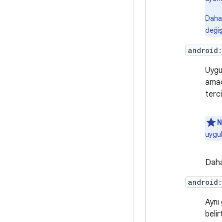
Daha 
değiş
android:
Uygul
amaçl
terci
N
uygul
Daha 
android:
Aynı
belir