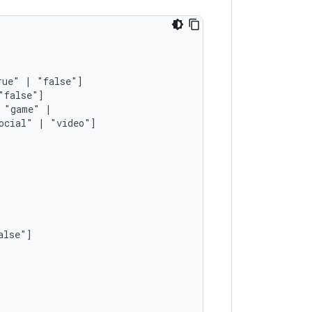
rue"
|
"game"
ocial"
|