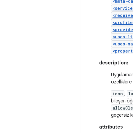
<meta-d
<service
<receive
<profile
<provide
<uses-li
<uses-na
<propert
description:
Uygulamanı
özelliklere
icon
,
l
bileşen öğe
allowCle
geçersiz k
attributes