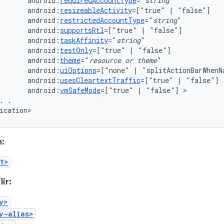
android:
requiredAccountType
="
string
android:
resizeableActivity
=["true"
|
android:
restrictedAccountType
="
string
android:
supportsRtl
=["true"
|
android:
taskAffinity
="
string
android:
testOnly
=["true"
|
android:
theme
="
resource
or
theme
android:
uiOptions
=["none"
|
android:
usesCleartextTraffic
=["true"
|
android:
vmSafeMode
=["true"
|
"false"]
.
.

ication>
n:
t>
lir:
y>
y-alias>