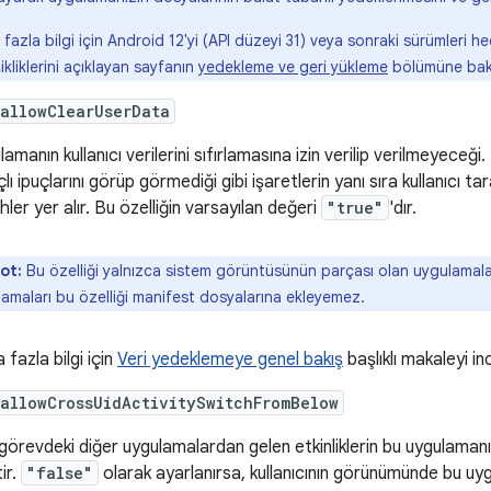
fazla bilgi için Android 12'yi (API düzeyi 31) veya sonraki sürümleri 
ikliklerini açıklayan sayfanın
yedekleme ve geri yükleme
bölümüne bak
allowClearUserData
amanın kullanıcı verilerini sıfırlamasına izin verilip verilmeyeceği.
ı ipuçlarını görüp görmediği gibi işaretlerin yanı sıra kullanıcı ta
hler yer alır. Bu özelliğin varsayılan değeri
"true"
'dır.
ot:
Bu özelliği yalnızca sistem görüntüsünün parçası olan uygulamalar
amaları bu özelliği manifest dosyalarına ekleyemez.
fazla bilgi için
Veri yedeklemeye genel bakış
başlıklı makaleyi in
allowCrossUidActivitySwitchFromBelow
 görevdeki diğer uygulamalardan gelen etkinliklerin bu uygulamanı
tir.
"false"
olarak ayarlanırsa, kullanıcının görünümünde bu uygu