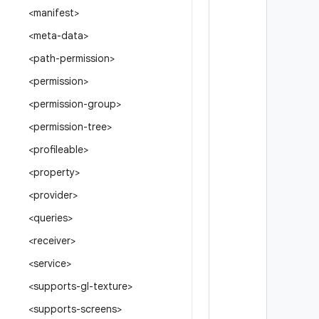
<manifest>
<meta-data>
<path-permission>
<permission>
<permission-group>
<permission-tree>
<profileable>
<property>
<provider>
<queries>
<receiver>
<service>
<supports-gl-texture>
<supports-screens>