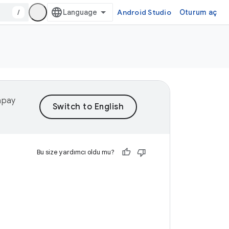
/
Android Studio
Oturum aç
yapay
Bu size yardımcı oldu mu?