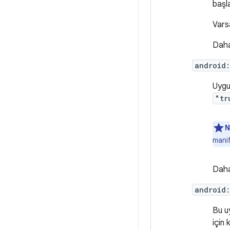
başla
Vars
Daha 
android
Uygul
"tr
N
manif
Daha 
android
Bu u
için 