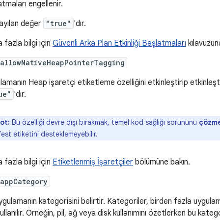
tmaları engellenir.
ayılan değer
"true"
'dır.
fazla bilgi için
Güvenli Arka Plan Etkinliği Başlatmaları
kılavuzun
:allowNativeHeapPointerTagging
amanın Heap işaretçi etiketleme özelliğini etkinleştirip etkinleşt
ue"
'dır.
ot:
Bu özelliği devre dışı bırakmak, temel kod sağlığı sorununu
çözm
est etiketini desteklemeyebilir.
fazla bilgi için
Etiketlenmiş İşaretçiler
bölümüne bakın.
:appCategory
ygulamanın kategorisini belirtir. Kategoriler, birden fazla uygul
kullanılır. Örneğin, pil, ağ veya disk kullanımını özetlerken bu kate