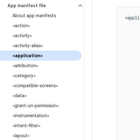
App manifest file
About app manifests
<appli
<action>
<activity>
<activity-alias>
<application>
<attribution>
<category>
<compatible-screens>
<data>
<grant-uri-permission>
<instrumentation>
<intent-filter>
<layout>