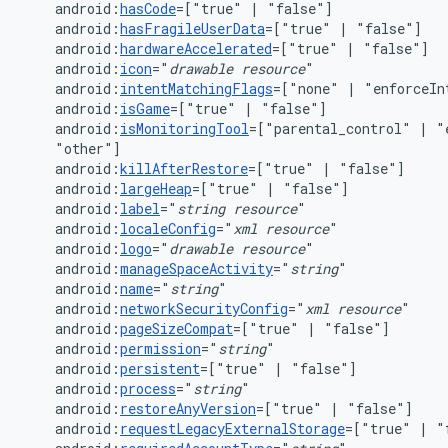
android:
hasCode
=["true"
|
android:
hasFragileUserData
=["true"
|
android:
hardwareAccelerated
=["true"
|
android:
icon
="
drawable
resource
android:
intentMatchingFlags
=["none"
|
"enforceIn
android:
isGame
=["true"
|
android:
isMonitoringTool
=["parental_control"
|
"
android:
killAfterRestore
=["true"
|
android:
largeHeap
=["true"
|
android:
label
="
string
resource
android:
localeConfig
="
xml
resource
android:
logo
="
drawable
resource
android:
manageSpaceActivity
="
string
android:
name
="
string
android:
networkSecurityConfig
="
xml
resource
android:
pageSizeCompat
=["true"
|
android:
permission
="
string
android:
persistent
=["true"
|
android:
process
="
string
android:
restoreAnyVersion
=["true"
|
android:
requestLegacyExternalStorage
=["true"
|