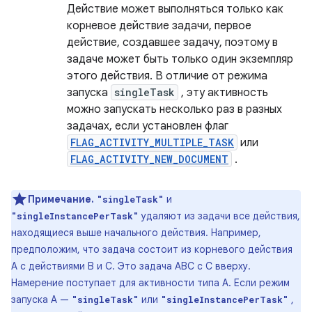
Действие может выполняться только как
корневое действие задачи, первое
действие, создавшее задачу, поэтому в
задаче может быть только один экземпляр
этого действия. В отличие от режима
запуска
singleTask
, эту активность
можно запускать несколько раз в разных
задачах, если установлен флаг
FLAG_ACTIVITY_MULTIPLE_TASK
или
FLAG_ACTIVITY_NEW_DOCUMENT
.
Примечание.
и
"singleTask"
удаляют из задачи все действия,
"singleInstancePerTask"
находящиеся выше начального действия. Например,
предположим, что задача состоит из корневого действия
A с действиями B и C. Это задача ABC с C вверху.
Намерение поступает для активности типа A. Если режим
запуска A —
или
,
"singleTask"
"singleInstancePerTask"