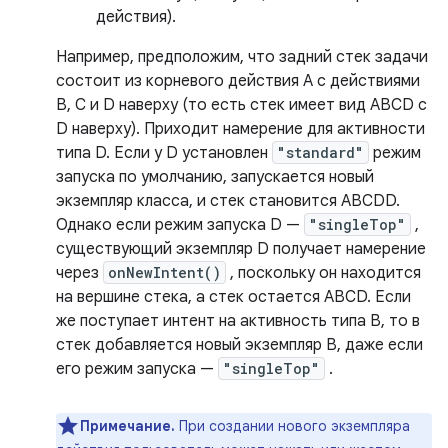
действия).
Например, предположим, что задний стек задачи
состоит из корневого действия A с действиями
B, C и D наверху (то есть стек имеет вид ABCD с
D наверху). Приходит намерение для активности
типа D. Если у D установлен
"standard"
режим
запуска по умолчанию, запускается новый
экземпляр класса, и стек становится ABCDD.
Однако если режим запуска D —
"singleTop"
,
существующий экземпляр D получает намерение
через
onNewIntent()
, поскольку он находится
на вершине стека, а стек остается ABCD. Если
же поступает интент на активность типа B, то в
стек добавляется новый экземпляр B, даже если
его режим запуска —
"singleTop"
.
Примечание.
При создании нового экземпляра