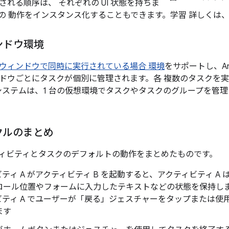
れる順序は、 それぞれの UI 状態を持ちま
の 動作をインスタンス化することもできます。学習 詳しくは
ンドウ環境
ウィンドウで同時に実行されている場合 環境
をサポートし、Andr
ドウごとにタスクが個別に管理されます。各 複数のタスクを
 システムは、1 台の仮想環境でタスクやタスクのグループを管
クルのまとめ
ィビティとタスクのデフォルトの動作をまとめたものです。
ティ A がアクティビティ B を起動すると、アクティビティ A
ロール位置やフォームに入力したテキストなどの状態を保持します
ビティ A でユーザーが「戻る」ジェスチャーをタップまたは使
ます