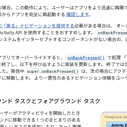
の場合、この動作により、ユーザーはアプリをより迅速に再開
態からアプリを完全に再起動する
確認します
。
の「戻る」ナビゲーションを提供する
必要がある場合は、 オ
dX Activity API を使用することをおすすめします。
onBackPress
 システムをインターセプトするコンポーネントがない場合の、
アプリでオーバーライドすると、
onBackPressed()
で処理 
を終了し、以下を呼び出すように実装を更新します。 終了では
した。発信中
super.onBackPressed()
は、次の場合にアクテ
ドに移動します。 より一貫性のあるナビゲーション体験をユー
ンド タスクとフォアグラウンド タスク
ーザーがアクティビティを開始したとき
ンド
に移動できる 1 つのまとまりのある