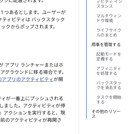
ック
に配置されます。
ィビティ イン
スタンス
1 つあるとします。ユーザーが
マルチウィン
ティビティは バックスタック
ドウ環境
スタックからポップされます。
ライフサイク
ルのまとめ
用事を管理する
起動モードを
定義する
 アプリ ランチャーまたはホ
アフィニティ
ォアグラウンドに移る場合です。
を処理する
のアプリのアクティビティ
が開
バックスタッ
クを消去する
タスクを開始
ティが一番上にプッシュされる
する
しました。アクティビティが停
その他のリソー
」アクションを実行すると、現
ス
以前のアクティビティが再開さ