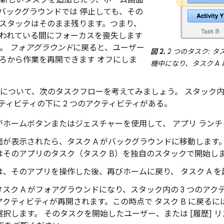
 新しいタスクを追加したり、ホーム画面
バックグラウンドでは 停止しても、その
スタックはそのまま残ります。つまり、
われている間にフォーカスを喪失します
）。
フォアグラウンド
に戻ると、ユーザー
図 2.
2 つのタスク: タ
ろから作業を再開できます オフにしま
機中になり、タスク A
A について、次のタスクフローを考えてみましょう。 スタック内
ティビティの下に 2 つのアクティビティがある。
がホームボタンまたはジェスチャーを使用して、 アプリ ランチ
面が表示されたら、タスク A がバックグラウンドに移動します
はそのアプリのタスク（タスク B）を独自のスタックで開始しま
は、そのアプリを操作した後、再びホームに戻り、 タスク A 
スク A がフォアグラウンドになり、スタック内の 3 つのアク
アクティビティが再開されます。この時点で タスク B に戻る
選択します。 そのタスクを開始したユーザー、または [履歴] 