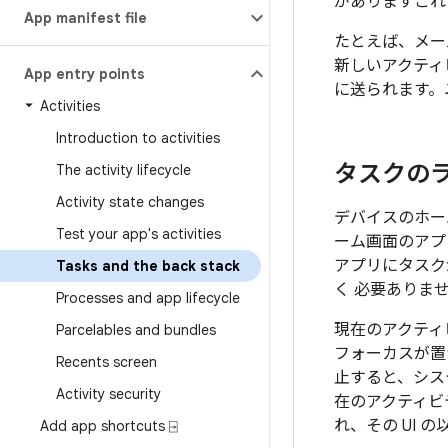
がありますこれ
App manifest file
たとえば、メー
新しいアクティ
App entry points
に送られます。
Activities
Introduction to activities
タスクの
The activity lifecycle
Activity state changes
デバイスのホー
Test your app's activities
ーム画面のアプ
アプリにタスク
Tasks and the back stack
く 必要ありま
Processes and app lifecycle
現在のアクティ
Parcelables and bundles
フォーカスが置
Recents screen
止すると、シス
Activity security
在のアクティビ
れ、その UI 
Add app shortcuts ⍈