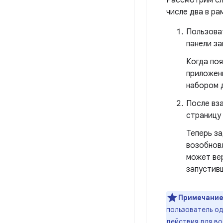
Рассмотрим сл
числе два в ра
Пользоват
панели за
Когда поя
приложени
набором 
После вз
страницу 
Теперь за
возобнов
может вер
запустивш
Примечание
пользователь о
действия для во