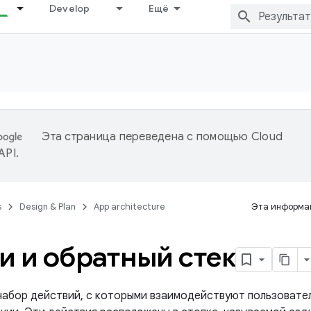
Develop
Ещё
Эта страница переведена с помощью
Cloud
 API
.
s
Design & Plan
App architecture
Эта информац
и и обратный стек
абор действий, с которыми взаимодействуют пользовател