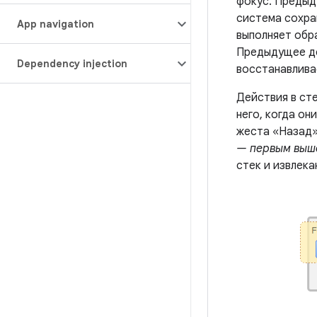
фокус. Предыд
система сохра
App navigation
выполняет обр
Предыдущее де
Dependency injection
восстанавлива
Действия в ст
него, когда о
жеста «Назад»
— первым выш
стек и извлека