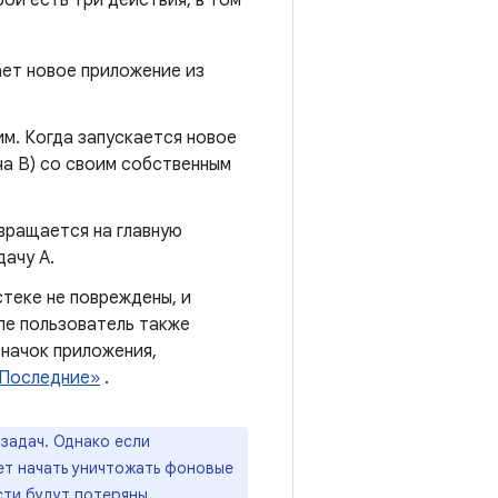
ой есть три действия, в том
ает новое приложение из
им. Когда запускается новое
ча B) со своим собственным
вращается на главную
дачу А.
стеке не повреждены, и
пе пользователь также
значок приложения,
«Последние»
.
задач. Однако если
ет начать уничтожать фоновые
сти будут потеряны.