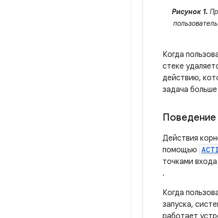
Рисунок 1.
Пр
пользователь
Когда пользов
стеке удаляетс
действию, кото
задача больше
Поведение 
Действия корн
помощью
ACT
точками входа
.
Когда пользов
запуска, сист
работает устр