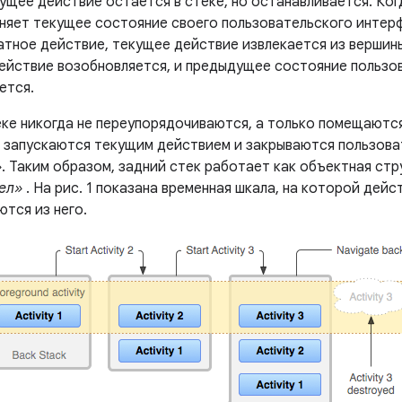
ущее действие остается в стеке, но останавливается. Ког
няет текущее состояние своего пользовательского интерф
атное действие, текущее действие извлекается из вершины
йствие возобновляется, и предыдущее состояние пользо
ется.
еке никогда не переупорядочиваются, а только помещаются
ни запускаются текущим действием и закрываются пользов
. Таким образом, задний стек работает как объектная ст
ел»
. На рис. 1 показана временная шкала, на которой дей
ются из него.