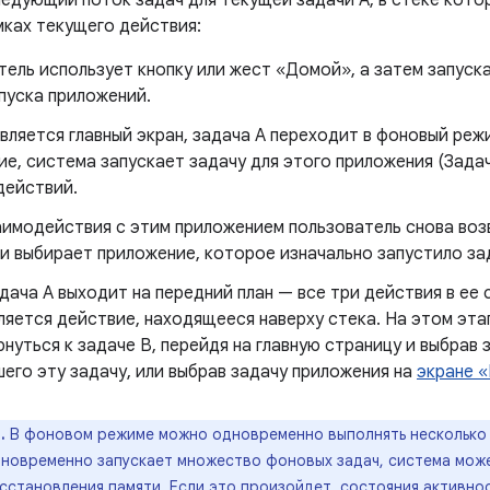
едующий поток задач для текущей задачи A, в стеке котор
мках текущего действия:
ель использует кнопку или жест «Домой», а затем запуск
пуска приложений.
вляется главный экран, задача A переходит в фоновый реж
е, система запускает задачу для этого приложения (Зада
действий.
аимодействия с этим приложением пользователь снова воз
и выбирает приложение, которое изначально запустило за
дача А выходит на передний план — все три действия в ее 
ляется действие, находящееся наверху стека. На этом эта
нуться к задаче B, перейдя на главную страницу и выбрав 
его эту задачу, или выбрав задачу приложения на
экране 
.
В фоновом режиме можно одновременно выполнять несколько 
дновременно запускает множество фоновых задач, система мож
сстановления памяти. Если это произойдет, состояния активно