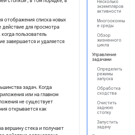
ней стопкой
, в том порядке, в
Несколько
экземпляров
активности
ля отображения списка новых
Многооконны
е среды
е действие для просмотра
, когда пользователь
Обзор
жизненного
ие завершается и удаляется
цикла
Управление
задачами
Определить
режимы
запуска
льшинства задач. Когда
Обработка
сходства
приложения или на главном
иложения не существует
Очистить
заднюю
ния открывается как
стопку
Запустить
задачу
а вершину стека и получает