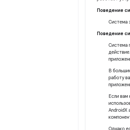
Поведение си
Система 
Поведение си
Система п
действие
приложен
В больши
работу в
приложен
Если вам
использов
AndroidX
компонен
Однако е