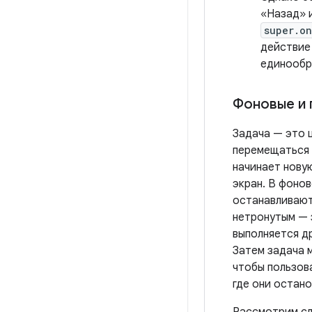
«Назад» 
super.o
действие 
единообр
Фоновые и 
Задача — это 
перемещаться
начинает новую
экран. В фоно
останавливают
нетронутым — 
выполняется др
Затем задача 
чтобы пользов
где они остано