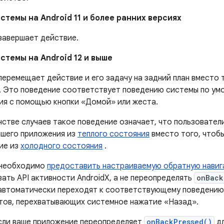
стемы на Android 11 и более ранних версиях
завершает действие.
стемы на Android 12 и выше
еремещает действие и его задачу на задний план вместо 
. Это поведение соответствует поведению системы по умо
ия с помощью кнопки «Домой» или жеста.
нстве случаев такое поведение означает, что пользовател
ашего приложения из
теплого состояния
вместо того, чтоб
ие из
холодного состояния
.
 необходимо
предоставить настраиваемую обратную нави
ать API активности AndroidX, а не переопределять
onBack
 автоматически переходят к соответствующему поведению 
тов, перехватывающих системное нажатие «Назад».
сли ваше приложение переопределяет
onBackPressed()
дл