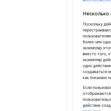
Несколько 
Поскольку дейс
перестраивают
пользователям
более чем одн
экземпляр этог
вместо того, 
экземпляр дейс
одно действие
создаваться не
как показано н
Если пользова
отображаются 
пользовательс
действие созд