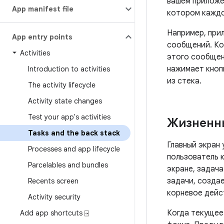
вашем приложе
App manifest file
котором каждо
Например, при
App entry points
сообщений. Ко
Activities
этого сообщен
нажимает кноп
Introduction to activities
из стека.
The activity lifecycle
Activity state changes
Test your app's activities
Жизненны
Tasks and the back stack
Главный экран
Processes and app lifecycle
пользователь к
Parcelables and bundles
экране, задача
задачи, создае
Recents screen
корневое дейст
Activity security
Когда текущее
Add app shortcuts ⍈