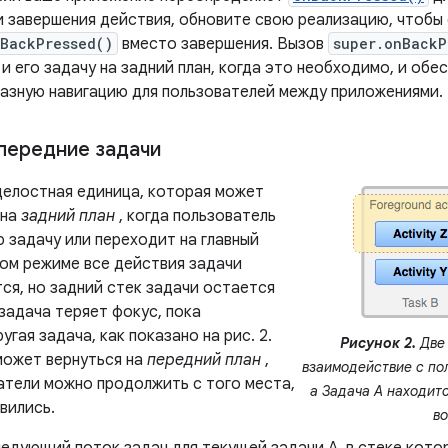
и завершения действия, обновите свою реализацию, чтобы
nBackPressed()
вместо завершения. Вызов
super.onBackP
и его задачу на задний план, когда это необходимо, и обе
азную навигацию для пользователей между приложениями.
передние задачи
целостная единица, которая может
 на
задний план
, когда пользователь
 задачу или переходит на главный
вом режиме все действия задачи
ся, но задний стек задачи остается
задача теряет фокус, пока
угая задача, как показано на рис. 2.
Рисунок 2.
Две 
может вернуться на
передний план
,
взаимодействие с по
атели можно продолжить с того места,
а Задача А находит
вились.
во