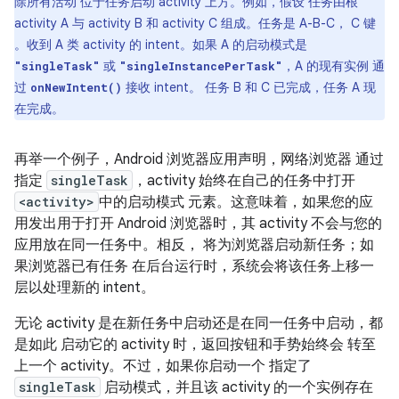
除所有活动 位于任务启动 activity 上方。例如，假设 任务由根
activity A 与 activity B 和 activity C 组成。任务是 A-B-C， C 键
。收到 A 类 activity 的 intent。如果 A 的启动模式是
或
，A 的现有实例 通
"singleTask"
"singleInstancePerTask"
过
接收 intent。 任务 B 和 C 已完成，任务 A 现
onNewIntent()
在完成。
再举一个例子，Android 浏览器应用声明，网络浏览器 通过
指定
singleTask
，activity 始终在自己的任务中打开
<activity>
中的启动模式 元素。这意味着，如果您的应
用发出用于打开 Android 浏览器时，其 activity 不会与您的
应用放在同一任务中。
相反， 将为浏览器启动新任务；如
果浏览器已有任务 在后台运行时，系统会将该任务上移一
层以处理新的 intent。
无论 activity 是在新任务中启动还是在同一任务中启动，都
是如此 启动它的 activity 时，返回按钮和手势始终会 转至
上一个 activity。不过，如果你启动一个 指定了
singleTask
启动模式，并且该 activity 的一个实例存在