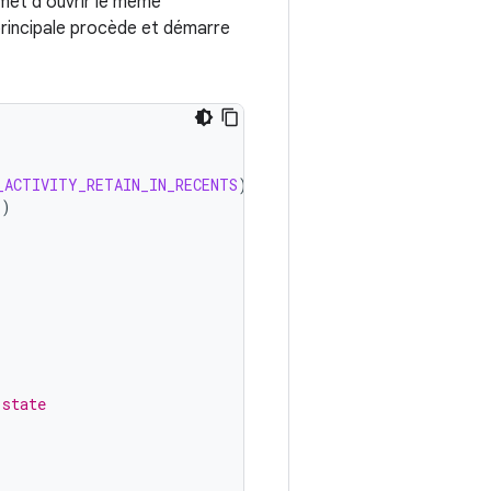
met d'ouvrir le même
principale procède et démarre
_ACTIVITY_RETAIN_IN_RECENTS
)
+
)
 state