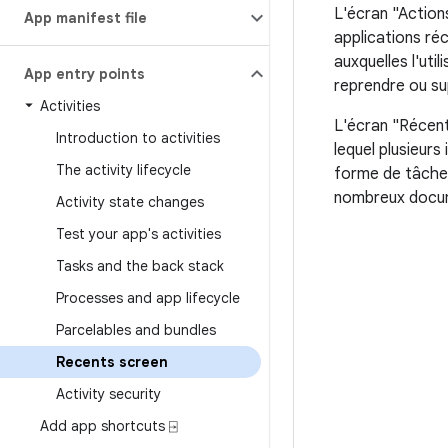
L'écran "Action
App manifest file
applications réc
auxquelles l'uti
App entry points
reprendre ou sup
Activities
L'écran "Récent
Introduction to activities
lequel plusieur
The activity lifecycle
forme de tâches
nombreux docum
Activity state changes
Test your app's activities
Tasks and the back stack
Processes and app lifecycle
Parcelables and bundles
Recents screen
Activity security
Add app shortcuts ⍈