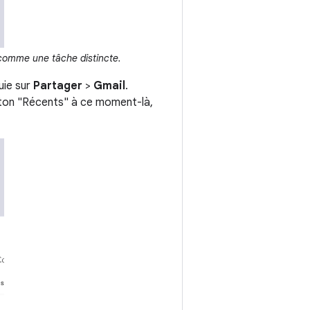
comme une tâche distincte.
uie sur
Partager
>
Gmail
.
outon "Récents" à ce moment-là,