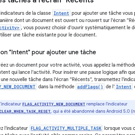
s indicateurs de la classe
Intent
pour ajouter une tâche vous 
nière dont un document est ouvert ou rouvert sur l'écran "Réc
ctivity>
, vous pouvez choisir d'ouvrir systématiquement le 
tiliser une tâche existante pour le document.
ption "Intent" pour ajouter une tâche
réez un document pour votre activité, vous appelez la métho
ntent qui lance l'activité. Pour insérer une pause logique afin q
une nouvelle tâche dans l'écran "Récents", transmettez l'indic
Y_NEW_DOCUMENT
dans la méthode
addFlags()
de l'
Intent
q
'indicateur
remplace l'indicateur
FLAG_ACTIVITY_NEW_DOCUMENT
, qui a été abandonné dans Android 5.0 (ni
CLEAR_WHEN_TASK_RESET
ez l'indicateur
FLAG_ACTIVITY_MULTIPLE_TASK
lorsque vous 