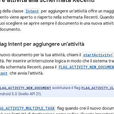
ag della classe
Intent
per aggiungere un'attività offre un magg
to viene aperto o riaperto nella schermata Recenti. Quando util
puoi scegliere se aprire sempre il documento in una nuova attività 
l documento.
 flag Intent per aggiungere un'attività
nuovo documento per la tua attività, chiami il
startActivity(
ità. Per inserire un'interruzione logica in modo che il sistema tra
ella schermata Recenti, passa il
FLAG_ACTIVITY_NEW_DOCUME
tent
che avvia l'attività.
sostituisce il flag
FLAG_ACTIVITY_NEW_DOCUMENT
FLAG_ACTIVITY_C
ndroid 5.0 (livello API 21).
AG_ACTIVITY_MULTIPLE_TASK
flag quando crei il nuovo docu