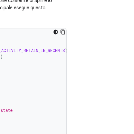
one consente di aprire lo
incipale esegue questa
_ACTIVITY_RETAIN_IN_RECENTS
)
+
)
 state