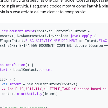
tà con l'attività di destinazione come radice. Questa impostazi
o in più attività. Il seguente codice mostra come l'attività pr
via la nuova attività dal tuo elemento componibile:
newDocumentIntent
(
context
:
Context
):
Intent
=
context
,
NewDocumentActivity
::
class
.
java
).
apply
{
Flags
(
Intent
.
FLAG_ACTIVITY_NEW_DOCUMENT
or
Intent
.
FLAG
Extra
(
KEY_EXTRA_NEW_DOCUMENT_COUNTER
,
documentCounter
+
e
ocumentButton
()
{
text
=
LocalContext
.
current
lick
=
{
val
intent
=
newDocumentIntent
(
context
)
// Add FLAG_ACTIVITY_MULTIPLE_TASK if needed based on
context
.
startActivity
(
intent
)