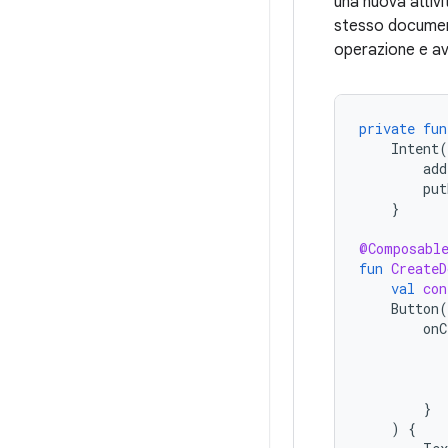
una nuova attivi
stesso document
operazione e av
private
fun
Intent
(
add
put
}
@Composabl
fun
CreateD
val
con
Button
(
onC
}
)
{