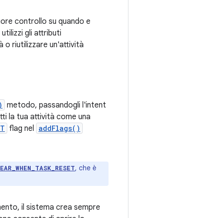
iore controllo su quando e
izzi gli attributi
o riutilizzare un'attività
)
metodo, passandogli l'intent
tti la tua attività come una
NT
flag nel
addFlags()
, che è
LEAR_WHEN_TASK_RESET
mento, il sistema crea sempre