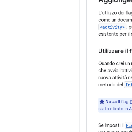
L'utilizzo dei fl
come un documen
<activity>
, 
esistente per i
Utilizzare il
Quando crei un 
che avvia l'attiv
nuova attività n
metodo del
In
Nota:
Il flag
stato ritirato in A
Se imposti il
FL