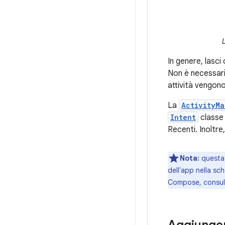
In genere, lasci
Non è necessar
attività vengon
La
ActivityM
Intent
classe 
Recenti. Inoltre,
Nota:
questa g
dell'app nella sch
Compose, consu
Aggiunger