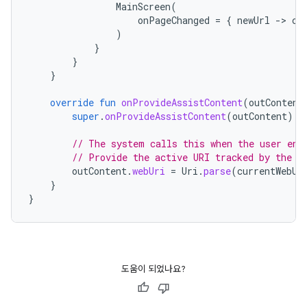
MainScreen
(
onPageChanged
=
{
newUrl
-
>
cu
)
}
}
}
override
fun
onProvideAssistContent
(
outContent
super
.
onProvideAssistContent
(
outContent
)
// The system calls this when the user ent
// Provide the active URI tracked by the C
outContent
.
webUri
=
Uri
.
parse
(
currentWebUr
}
}
도움이 되었나요?