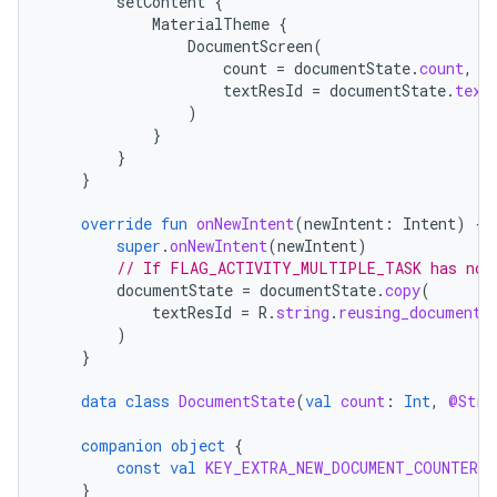
setContent
{
MaterialTheme
{
DocumentScreen
(
count
=
documentState
.
count
,
textResId
=
documentState
.
text
)
}
}
}
override
fun
onNewIntent
(
newIntent
:
Intent
)
{
super
.
onNewIntent
(
newIntent
)
// If FLAG_ACTIVITY_MULTIPLE_TASK has not 
documentState
=
documentState
.
copy
(
textResId
=
R
.
string
.
reusing_document_
)
}
data
class
DocumentState
(
val
count
:
Int
,
@Stri
companion
object
{
const
val
KEY_EXTRA_NEW_DOCUMENT_COUNTER
=
}