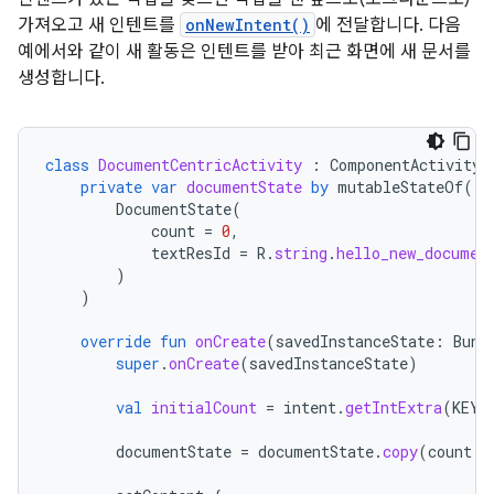
가져오고 새 인텐트를
onNewIntent()
에 전달합니다. 다음
예에서와 같이 새 활동은 인텐트를 받아 최근 화면에 새 문서를
생성합니다.
class
DocumentCentricActivity
:
ComponentActivity
(
private
var
documentState
by
mutableStateOf
(
DocumentState
(
count
=
0
,
textResId
=
R
.
string
.
hello_new_documen
)
)
override
fun
onCreate
(
savedInstanceState
:
Bund
super
.
onCreate
(
savedInstanceState
)
val
initialCount
=
intent
.
getIntExtra
(
KEY_
documentState
=
documentState
.
copy
(
count
=