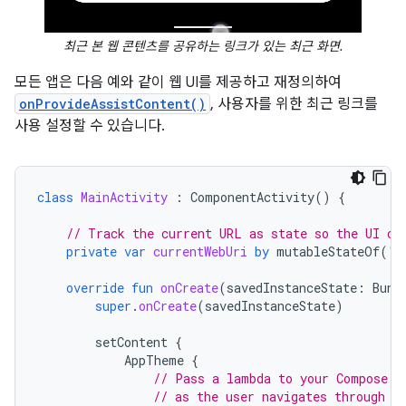
최근 본 웹 콘텐츠를 공유하는 링크가 있는 최근 화면.
모든 앱은 다음 예와 같이 웹 UI를 제공하고 재정의하여
onProvideAssistContent()
, 사용자를 위한 최근 링크를
사용 설정할 수 있습니다.
class
MainActivity
:
ComponentActivity
()
{
// Track the current URL as state so the UI ca
private
var
currentWebUri
by
mutableStateOf
(
"h
override
fun
onCreate
(
savedInstanceState
:
Bund
super
.
onCreate
(
savedInstanceState
)
setContent
{
AppTheme
{
// Pass a lambda to your Compose U
// as the user navigates through y