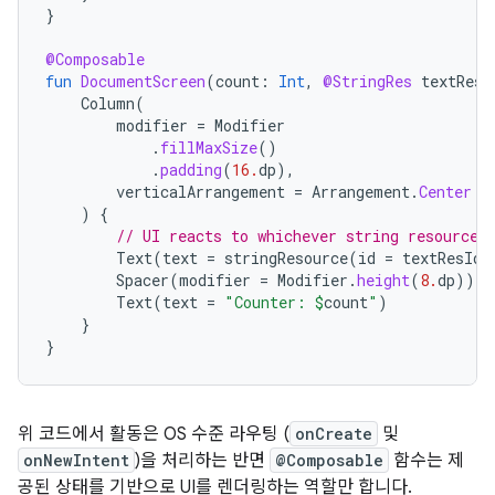
}
@Composable
fun
DocumentScreen
(
count
:
Int
,
@StringRes
textResI
Column
(
modifier
=
Modifier
.
fillMaxSize
()
.
padding
(
16.
dp
),
verticalArrangement
=
Arrangement
.
Center
)
{
// UI reacts to whichever string resource 
Text
(
text
=
stringResource
(
id
=
textResId
)
Spacer
(
modifier
=
Modifier
.
height
(
8.
dp
))
Text
(
text
=
"Counter: 
$
count
"
)
}
}
위 코드에서 활동은 OS 수준 라우팅 (
onCreate
및
onNewIntent
)을 처리하는 반면
@Composable
함수는 제
공된 상태를 기반으로 UI를 렌더링하는 역할만 합니다.