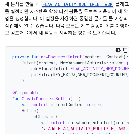
새 문서를 만들 때
FLAG_ACTIVITY_MULTIPLE_TASK
플래그
를 설정하면 시스템은 항상 타겟 활동을 루트로 사용하여 새 작
업을 생성합니다. 이 설정을 사용하면 동일한 문서를 둘 이상의
작업에서 열 수 있습니다. 다음 코드는 기본 활동이 이를 이행하
고 컴포저블에서 새 활동을 시작하는 방법을 보여줍니다.
private
fun
newDocumentIntent
(
context
:
Context
):
I
Intent
(
context
,
NewDocumentActivity
::
class
.
jav
addFlags
(
Intent
.
FLAG_ACTIVITY_NEW_DOCUMEN
putExtra
(
KEY_EXTRA_NEW_DOCUMENT_COUNTER
,
}
@Composable
fun
CreateDocumentButton
()
{
val
context
=
LocalContext
.
current
Button
(
onClick
=
{
val
intent
=
newDocumentIntent
(
context
// Add FLAG_ACTIVITY_MULTIPLE_TASK if