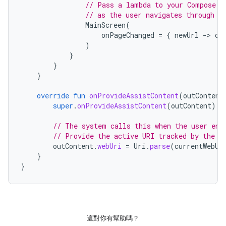
// Pass a lambda to your Compose U
// as the user navigates through y
MainScreen
(
onPageChanged
=
{
newUrl
-
>
cu
)
}
}
}
override
fun
onProvideAssistContent
(
outContent
super
.
onProvideAssistContent
(
outContent
)
// The system calls this when the user ent
// Provide the active URI tracked by the C
outContent
.
webUri
=
Uri
.
parse
(
currentWebUr
}
}
這對你有幫助嗎？