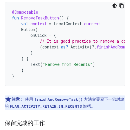
@Composable
fun
RemoveTaskButton
()
{
val
context
=
LocalContext
.
current
Button
(
onClick
=
{
// It is good practice to remove a doc
(
context
as?
Activity
)
?.
finishAndRemov
}
)
{
Text
(
"Remove from Recents"
)
}
}
注意：
使用
方法會覆寫下一節討論
finishAndRemoveTask()
的
旗標。
FLAG_ACTIVITY_RETAIN_IN_RECENTS
保留完成的工作