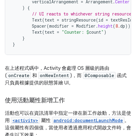
verticalArrangement
=
Arrangement
.
Center
)
{
// UI reacts to whichever string resource 
Text
(
text
=
stringResource
(
id
=
textResId
)
Spacer
(
modifier
=
Modifier
.
height
(
8.
dp
))
Text
(
text
=
"Counter: 
$
count
"
)
}
}
在上述程式碼中，Activity 會處理 OS 層級的路由
(
onCreate
和
onNewIntent
)，而
@Composable
函式
只負責根據提供的狀態算繪 UI。
使用活動屬性新增工作
活動也可以在資訊清單中指定一律在新工作啟動，方法是使
用
<activity>
屬性
android:documentLaunchMode
。
這個屬性有四個值，當使用者透過應用程式開啟文件時，會
產生以下效果：