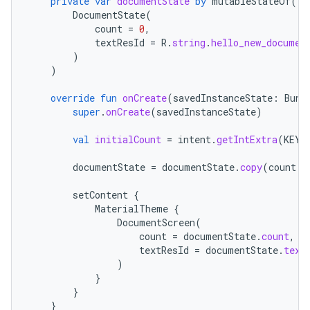
private
var
documentState
by
mutableStateOf
(
DocumentState
(
count
=
0
,
textResId
=
R
.
string
.
hello_new_documen
)
)
override
fun
onCreate
(
savedInstanceState
:
Bund
super
.
onCreate
(
savedInstanceState
)
val
initialCount
=
intent
.
getIntExtra
(
KEY_
documentState
=
documentState
.
copy
(
count
=
setContent
{
MaterialTheme
{
DocumentScreen
(
count
=
documentState
.
count
,
textResId
=
documentState
.
text
)
}
}
}