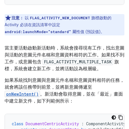
注意：
以
旗標啟動的
FLAG_ACTIVITY_NEW_DOCUMENT
Activity 必須在資訊清單中設定
屬性值 (預設值)。
android:launchMode="standard"
當主要活動啟動新活動時，系統會搜尋現有工作，找出意圖
與活動的意圖元件名稱和意圖資料相符的工作。如果找不到
工作，或意圖包含
FLAG_ACTIVITY_MULTIPLE_TASK
旗
標，系統會建立新工作，並將活動設為根層級。
如果系統找到意圖與意圖元件名稱和意圖資料相符的任務，
就會將該任務帶到前景，並將新意圖傳遞至
onNewIntent()
。新活動會取得意圖，並在「最近」畫面
中建立新文件，如下列範例所示：
class
DocumentCentricActivity
:
ComponentActivity
(