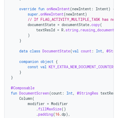
override
fun
onNewIntent
(
newIntent
:
Intent
)
{
super
.
onNewIntent
(
newIntent
)
// If FLAG_ACTIVITY_MULTIPLE_TASK has not 
documentState
=
documentState
.
copy
(
textResId
=
R
.
string
.
reusing_document_
)
}
data
class
DocumentState
(
val
count
:
Int
,
@Stri
companion
object
{
const
val
KEY_EXTRA_NEW_DOCUMENT_COUNTER
=
}
}
@Composable
fun
DocumentScreen
(
count
:
Int
,
@StringRes
textResI
Column
(
modifier
=
Modifier
.
fillMaxSize
()
.
padding
(
16.
dp
),