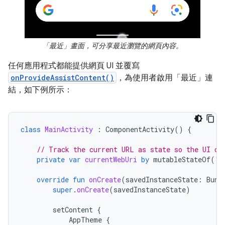
「最近」畫面，可分享最近瀏覽的網頁內容。
任何應用程式都能提供網頁 UI 並覆寫
onProvideAssistContent()
，為使用者啟用「最近」連
結，如下例所示：
class
MainActivity
:
ComponentActivity
()
{
// Track the current URL as state so the UI ca
private
var
currentWebUri
by
mutableStateOf
(
"h
override
fun
onCreate
(
savedInstanceState
:
Bund
super
.
onCreate
(
savedInstanceState
)
setContent
{
AppTheme
{