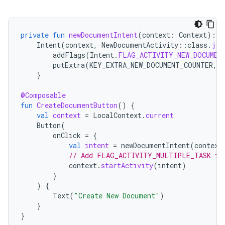
private
fun
newDocumentIntent
(
context
:
Context
):
I
Intent
(
context
,
NewDocumentActivity
::
class
.
jav
addFlags
(
Intent
.
FLAG_ACTIVITY_NEW_DOCUMEN
putExtra
(
KEY_EXTRA_NEW_DOCUMENT_COUNTER
,
}
@Composable
fun
CreateDocumentButton
()
{
val
context
=
LocalContext
.
current
Button
(
onClick
=
{
val
intent
=
newDocumentIntent
(
context
// Add FLAG_ACTIVITY_MULTIPLE_TASK if
context
.
startActivity
(
intent
)
}
)
{
Text
(
"Create New Document"
)
}
}